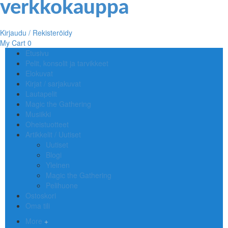
Kirjaudu / Rekisteröidy
My Cart
0
Etusivu
Pelit, konsolit ja tarvikkeet
Elokuvat
Kirjat / sarjakuvat
Lautapelit
Magic the Gathering
Musiikki
Oheistuotteet
Artikkelit / Uutiset
Uutiset
Blogi
Yleinen
Magic the Gathering
Pelihuone
Ostoskori
Oma tili
More