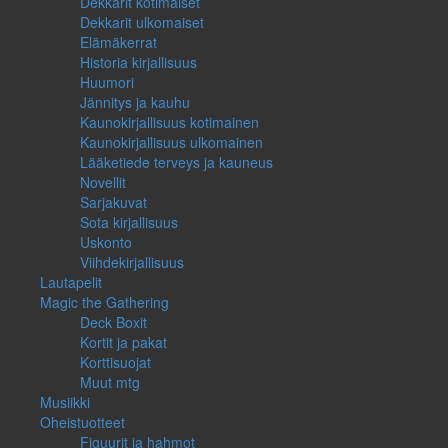
Dekkarit kotimaiset
Dekkarit ulkomaiset
Elämäkerrat
Historia kirjallisuus
Huumori
Jännitys ja kauhu
Kaunokirjallisuus kotimainen
Kaunokirjallisuus ulkomainen
Lääketiede terveys ja kauneus
Novellit
Sarjakuvat
Sota kirjallisuus
Uskonto
Viihdekirjallisuus
Lautapelit
Magic the Gathering
Deck Boxit
Kortit ja pakat
Korttisuojat
Muut mtg
Musiikki
Oheistuotteet
Figuurit ja hahmot