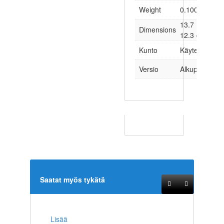
Weight
0.100 kg
13.7 × 2.0 ×
Dimensions
12.3 cm
Kunto
Käytetty
Versio
Alkuperäinen
Saatat myös tykätä
Lisää