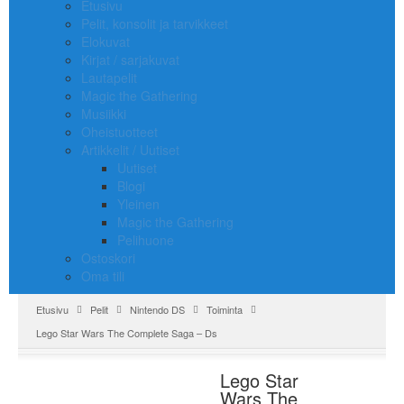
Etusivu
Pelit, konsolit ja tarvikkeet
Elokuvat
Kirjat / sarjakuvat
Lautapelit
Magic the Gathering
Musiikki
Oheistuotteet
Artikkelit / Uutiset
Uutiset
Blogi
Yleinen
Magic the Gathering
Pelihuone
Ostoskori
Oma tili
Etusivu
Pelit
Nintendo DS
Toiminta
Lego Star Wars The Complete Saga – Ds
Lego Star
Wars The