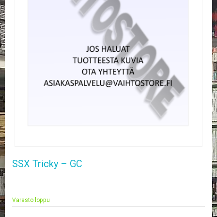
E
L
O
K
U
V
A
T
K
I
R
J
A
T
/
S
SSX Tricky – GC
A
R
J
A
Varasto loppu
K
U