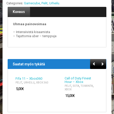
V
Categories:
Gamecube
,
Pelit
,
Urheilu
.
A
T
Kuvaus
L
Uhmaa painovoimaa
A
U
– Intensiivistä kisaamista
T
– Tajuttomia uber – temppuja
A
P
E
L
I
T
Saatat myös tykätä
M
Call of Duty Finest
Fifa 11 – Xbox360
A
Hour – Xbox
,
,
PELIT
URHEILU
XBOX 360
G
,
,
,
PELIT
SOTA
TOIMINTA
I
5,00
€
XBOX
C
15,00
€
T
H
E
G