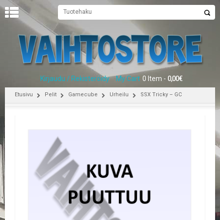
U
U
T
I
S
E
Kirjaudu / Rekisteröidy
My Cart
0 Item -
0,00
€
T
Etusivu
Pelit
Gamecube
Urheilu
SSX Tricky – GC
E
T
U
S
I
V
U
P
E
L
I
T