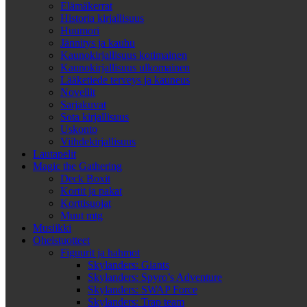
Elämäkerrat
Historia kirjallisuus
Huumori
Jännitys ja kauhu
Kaunokirjallisuus kotimainen
Kaunokirjallisuus ulkomainen
Lääketiede terveys ja kauneus
Novellit
Sarjakuvat
Sota kirjallisuus
Uskonto
Viihdekirjallisuus
Lautapelit
Magic the Gathering
Deck Boxit
Kortit ja pakat
Korttisuojat
Muut mtg
Musiikki
Oheistuotteet
Figuurit ja hahmot
Skylanders: Giants
Skylanders: Spyro’s Adventure
Skylanders: SWAP Force
Skylanders: Trap team