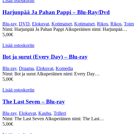
Lisää ostoskoriin
Harjunpää Ja Pahan Pappi – Blu-Ray/Dvd
Blu-ray
,
DVD
,
Elokuvat
,
Kotimaiset
,
Kotimaiset
,
Rikos
,
Rikos
,
Toim
Nimi: Harjunpää Ja Pahan Pappi Alkuperäinen nimi: Harjunpää…
5,00
€
Lisää ostoskoriin
Ilot ja surut (Every Day) – Blu-ray
Blu-ray
,
Draama
,
Elokuvat
,
Komedia
Nimi: Ilot ja surut Alkuperäinen nimi: Every Day…
5,00
€
Lisää ostoskoriin
The Last Seven – Blu-ray
Blu-ray
,
Elokuvat
,
Kauhu
,
Trilleri
Nimi: The Last Seven Alkuperäinen nimi: The Last…
5,00
€