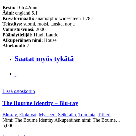
Kesto:
16h 42min
Ääni:
englanti 5.1
Kuvaformaatti:
anamorphic widescreen 1.78:1
Tekstitys:
suomi, ruotsi, tanska, norja
Valmistusvuosi:
2006
Päänäyttelijät:
Hugh Laurie
Alkuperäinen nimi:
House
Aluekoodi:
2
Saatat myös tykätä
Lisää ostoskoriin
The Bourne Identity – Blu-ray
Blu-ray
,
Elokuvat
,
Mysteeri
,
Seikkailu
,
Toiminta
,
Trilleri
Nimi: The Bourne Identity Alkuperäinen nimi: The Bourne…
5,00
€