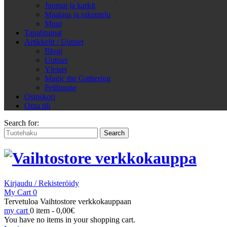
Juomat ja karkit
Maalaus ja rakentelu
Muut
Tapahtumat
Artikkelit / Uutiset
Blogi
Uutiset
Yleiset
Magic the Gathering
Pelihuone
Ostoskori
Oma tili
Search for:
Kirjaudu / Rekisteröidy
My Cart
0
Tervetuloa Vaihtostore verkkokauppaan
my cart
0 item -
0,00
€
You have no items in your shopping cart.