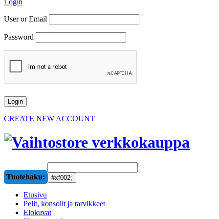
Login
User or Email
Password
CREATE NEW ACCOUNT
Tuotehaku:
Etusivu
Pelit, konsolit ja tarvikkeet
Elokuvat