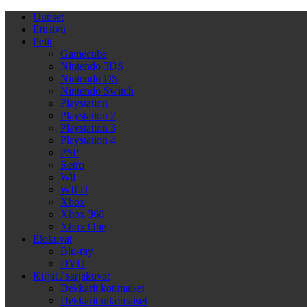
Uutiset
Etusivu
Pelit
Gamecube
Nintendo 3DS
Nintendo DS
Nintendo Switch
Playstation
Playstation 2
Playstation 3
Playstation 4
PSP
Retro
Wii
WII U
Xbox
Xbox 360
Xbox One
Elokuvat
Blu-ray
DVD
Kirjat / sarjakuvat
Dekkarit kotimaiset
Dekkarit ulkomaiset