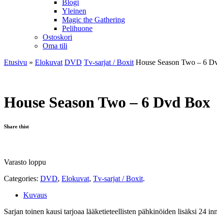
Blogi
Yleinen
Magic the Gathering
Pelihuone
Ostoskori
Oma tili
Etusivu
»
Elokuvat
DVD
Tv-sarjat / Boxit
House Season Two – 6 D
House Season Two – 6 Dvd Box
Share thist
Varasto loppu
Categories:
DVD
,
Elokuvat
,
Tv-sarjat / Boxit
.
Kuvaus
Sarjan toinen kausi tarjoaa lääketieteellisten pähkinöiden lisäksi 24