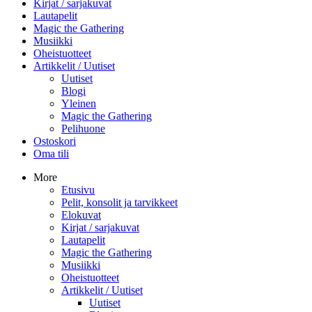
Kirjat / sarjakuvat
Lautapelit
Magic the Gathering
Musiikki
Oheistuotteet
Artikkelit / Uutiset
Uutiset
Blogi
Yleinen
Magic the Gathering
Pelihuone
Ostoskori
Oma tili
More
Etusivu
Pelit, konsolit ja tarvikkeet
Elokuvat
Kirjat / sarjakuvat
Lautapelit
Magic the Gathering
Musiikki
Oheistuotteet
Artikkelit / Uutiset
Uutiset