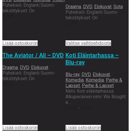
Puhekieli: Englanti Suomi-
Draama
,
DVD
,
Elokuvat
,
Sota
tekstitykset: On
Puhekieli: Englanti Suomi-
3,00
€
tekstitykset: On
3,00
€
Lisää ostoskoriin
Valitse vaihtoehdoista
The Aviator / Ali – DVD
Koti Eläintarhassa –
Blu-ray
Draama
,
DVD
,
Elokuvat
Puhekieli: Englanti Suomi-
Blu-ray
,
DVD
,
Elokuvat
,
tekstitykset: On
Komedia
,
Komedia
,
Perhe &
5,00
€
Lapset
,
Perhe & Lapset
Nimi: Koti eläintarhassa
Alkuperäinen nimi: We Bought
a…
5,00
€
-
5,00
€
Lisää ostoskoriin
Lisää ostoskoriin