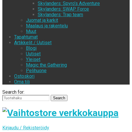
Skylanders: Spyro’s Adventure
Skylanders: SWAP Force
Skylanders: Trap team
Juomat ja karkit
Maalaus ja rakentelu
Muut
Tapahtumat
Artikkelit / Uutiset
Blogi
Uutiset
Yleiset
Magic the Gathering
Pelihuone
Ostoskori
Oma tili
Search for:
Kirjaudu / Rekisteröidy