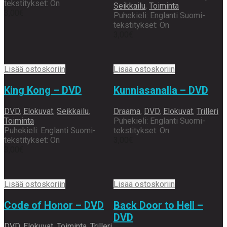
tekstitykset: On
Seikkailu
,
Toiminta
3,00
€
Puhekieli: Englanti Suomi-
tekstitykset: On
3,00
€
Lisää ostoskoriin
Lisää ostoskoriin
King Kong – DVD
Kunniasanalla – DVD
DVD
,
Elokuvat
,
Seikkailu
,
Draama
,
DVD
,
Elokuvat
,
Trilleri
Toiminta
Puhekieli: Englanti Suomi-
Puhekieli: Englanti Suomi-
tekstitykset: On
tekstitykset: On
3,00
€
3,00
€
Lisää ostoskoriin
Lisää ostoskoriin
Code of Honor – DVD
Back Door to Hell –
DVD
DVD
,
Elokuvat
,
Toiminta
,
Trilleri