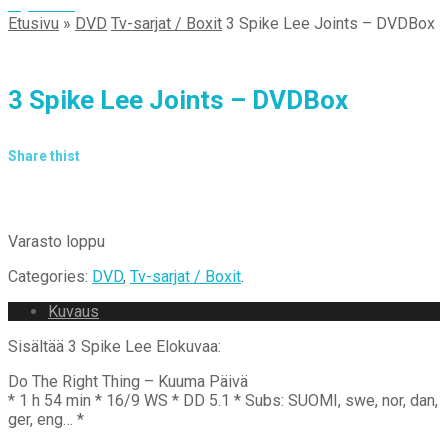
My Cart
0
Etusivu
»
DVD
Tv-sarjat / Boxit
3 Spike Lee Joints – DVDBox
3 Spike Lee Joints – DVDBox
Share thist
Varasto loppu
Categories:
DVD
,
Tv-sarjat / Boxit
.
Kuvaus
Sisältää 3 Spike Lee Elokuvaa:
Do The Right Thing – Kuuma Päivä
* 1 h 54 min * 16/9 WS * DD 5.1 * Subs: SUOMI, swe, nor, dan,
ger, eng… *