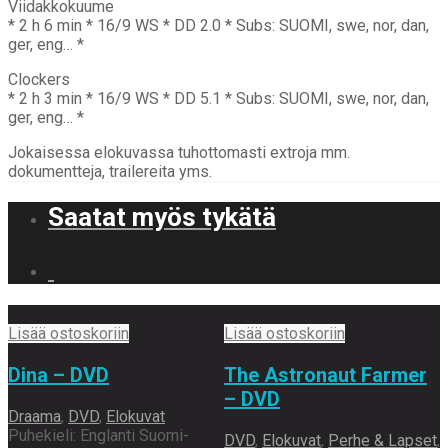
Viidakkokuume
* 2 h 6 min * 16/9 WS * DD 2.0 * Subs: SUOMI, swe, nor, dan,
ger, eng… *
Clockers
* 2 h 3 min * 16/9 WS * DD 5.1 * Subs: SUOMI, swe, nor, dan,
ger, eng… *
Jokaisessa elokuvassa tuhottomasti extroja mm.
dokumentteja, trailereita yms.
Saatat myös tykätä
Lisää ostoskoriin
Lisää ostoskoriin
Dina – DVD
The Astronaut Farmer
– DVD
Draama
,
DVD
,
Elokuvat
Puhekieli: Englanti Suomi-
DVD
,
Elokuvat
,
Perhe & Lapset
,