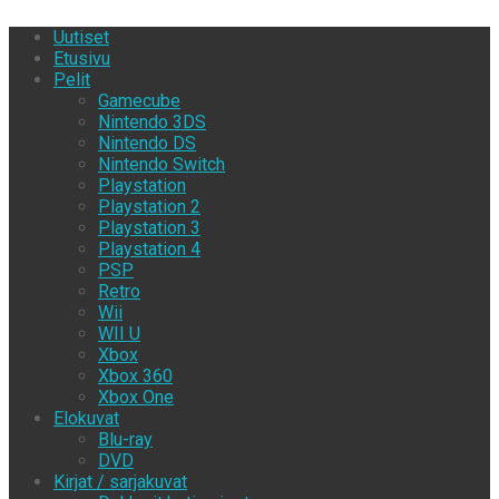
Uutiset
Etusivu
Pelit
Gamecube
Nintendo 3DS
Nintendo DS
Nintendo Switch
Playstation
Playstation 2
Playstation 3
Playstation 4
PSP
Retro
Wii
WII U
Xbox
Xbox 360
Xbox One
Elokuvat
Blu-ray
DVD
Kirjat / sarjakuvat