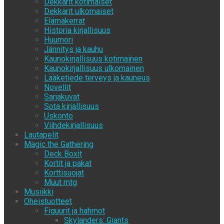
Dekkarit kotimaiset
Dekkarit ulkomaiset
Elämäkerrat
Historia kirjallisuus
Huumori
Jännitys ja kauhu
Kaunokirjallisuus kotimainen
Kaunokirjallisuus ulkomainen
Lääketiede terveys ja kauneus
Novellit
Sarjakuvat
Sota kirjallisuus
Uskonto
Viihdekirjallisuus
Lautapelit
Magic the Gathering
Deck Boxit
Kortit ja pakat
Korttisuojat
Muut mtg
Musiikki
Oheistuotteet
Figuurit ja hahmot
Skylanders: Giants