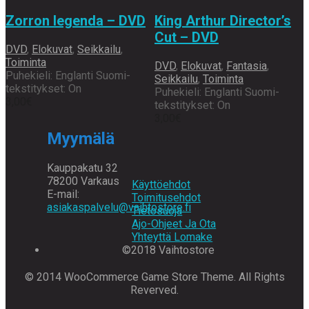
Zorron legenda – DVD
King Arthur Director’s
Cut – DVD
DVD
,
Elokuvat
,
Seikkailu
,
Toiminta
DVD
,
Elokuvat
,
Fantasia
,
Puhekieli: Englanti Suomi-
Seikkailu
,
Toiminta
tekstitykset: On
Puhekieli: Englanti Suomi-
3,00
€
tekstitykset: On
3,00
€
Myymälä
Kauppakatu 32
78200 Varkaus
Käyttöehdot
E-mail:
Toimitusehdot
asiakaspalvelu@vaihtostore.fi
Tietosuoja
Ajo-Ohjeet Ja Ota
Yhteyttä Lomake
©2018 Vaihtostore
© 2014 WooCommerce Game Store Theme. All Rights
Reverved.