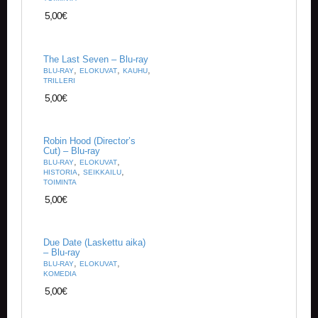
U
5,00
€
O
T
T
E
The Last Seven – Blu-ray
E
,
,
,
BLU-RAY
ELOKUVAT
KAUHU
T
TRILLERI
5,00
€
T
A
P
Robin Hood (Director’s
A
Cut) – Blu-ray
,
,
H
BLU-RAY
ELOKUVAT
,
,
HISTORIA
SEIKKAILU
T
TOIMINTA
U
5,00
€
M
A
T
Due Date (Laskettu aika)
– Blu-ray
A
,
,
BLU-RAY
ELOKUVAT
R
KOMEDIA
T
5,00
€
I
K