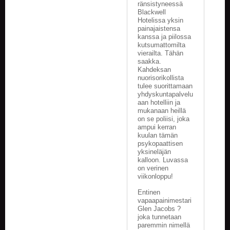
ränsistyneessä
V
Blackwell
A
Hotelissa yksin
T
painajaistensa
kanssa ja piilossa
kutsumattomilta
L
vierailta. Tähän
A
saakka.
U
Kahdeksan
T
nuorisorikollista
A
tulee suorittamaan
P
yhdyskuntapalvelu
E
aan hotelliin ja
L
mukanaan heillä
on se poliisi, joka
I
ampui kerran
T
kuulan tämän
psykopaattisen
M
yksineläjän
A
kalloon. Luvassa
on verinen
G
viikonloppu!
I
C
Entinen
T
vapaapainimestari
H
Glen Jacobs ?
E
joka tunnetaan
G
paremmin nimellä