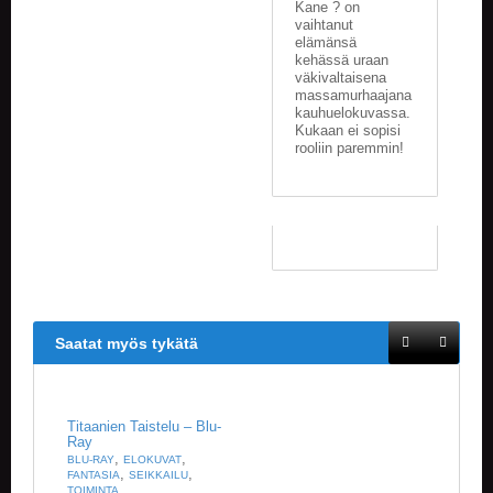
Kane ? on
A
vaihtanut
T
elämänsä
H
kehässä uraan
E
väkivaltaisena
R
massamurhaajana
I
kauhuelokuvassa.
N
Kukaan ei sopisi
G
rooliin paremmin!
M
U
S
I
I
K
K
I
Saatat myös tykätä
O
H
E
Titaanien Taistelu – Blu-
I
Ray
,
,
S
BLU-RAY
ELOKUVAT
,
,
FANTASIA
SEIKKAILU
T
TOIMINTA