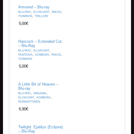
K
E
Armored – Blu-ray
,
,
,
L
BLU-RAY
ELOKUVAT
RIKOS
,
TOIMINTA
TRILLERI
I
T
5,00
€
/
U
U
Hancock – Extended Cut
T
– Blu-Ray
I
,
,
BLU-RAY
ELOKUVAT
,
,
,
S
FANTASIA
KOMEDIA
RIKOS
TOIMINTA
E
T
5,00
€
O
S
A Little Bit of Heaven –
Blu-ray
T
,
,
BLU-RAY
DRAAMA
O
,
,
ELOKUVAT
KOMEDIA
S
ROMANTTINEN
K
6,90
€
O
R
I
Twilight: Epäilys (Eclipse)
– Blu-Ray