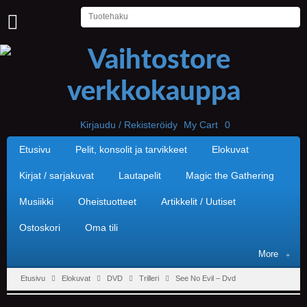
U
U
T
I
S
E
T
Kirjaudu / Rekisteröidy
My Cart
0
Etusivu
Pelit, konsolit ja tarvikkeet
Elokuvat
E
T
U
Kirjat / sarjakuvat
Lautapelit
Magic the Gathering
S
I
Musiikki
Oheistuotteet
Artikkelit / Uutiset
V
U
Ostoskori
Oma tili
P
More
E
L
Etusivu
Elokuvat
DVD
Trilleri
See No Evil – Dvd
I
T