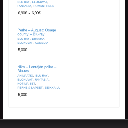
O
,
,
BLU-RAY
ELOKUVAT
M
,
FANTASIA
ROMANTTINEN
A
6,90
€
-
6,90
€
T
I
L
Perhe – August: Osage
I
county – Blu-ray
,
,
BLU-RAY
DRAAMA
,
ELOKUVAT
KOMEDIA
5,00
€
Niko – Lentäjän poika –
Blu-ray
,
,
ANIMAATIO
BLU-RAY
,
,
ELOKUVAT
FANTASIA
,
KOTIMAISET
,
PERHE & LAPSET
SEIKKAILU
5,00
€