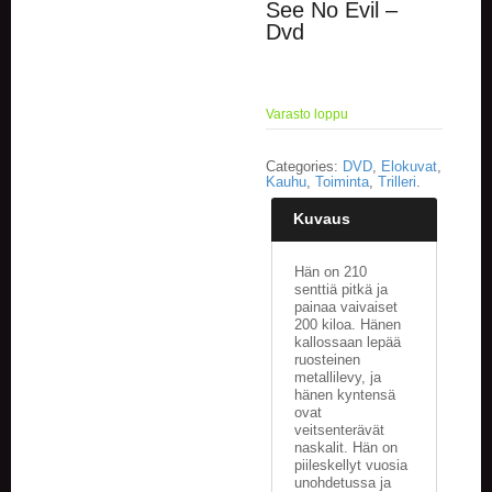
See No Evil –
Dvd
E
L
O
K
Varasto loppu
U
V
A
Categories:
DVD
,
Elokuvat
,
T
Kauhu
,
Toiminta
,
Trilleri
.
Kuvaus
K
I
R
Hän on 210
J
senttiä pitkä ja
A
painaa vaivaiset
T
200 kiloa. Hänen
kallossaan lepää
/
ruosteinen
S
metallilevy, ja
A
hänen kyntensä
R
ovat
J
veitsenterävät
A
naskalit. Hän on
K
piileskellyt vuosia
U
unohdetussa ja