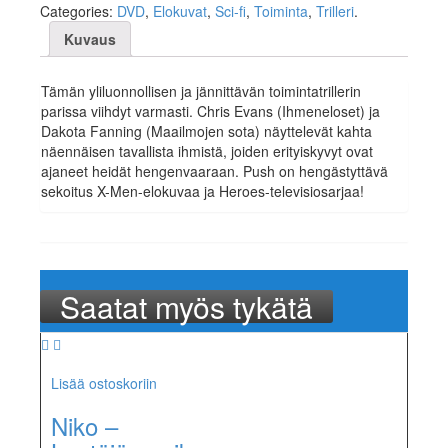
Categories:
DVD
,
Elokuvat
,
Sci-fi
,
Toiminta
,
Trilleri
.
Kuvaus
Tämän yliluonnollisen ja jännittävän toimintatrillerin
parissa viihdyt varmasti. Chris Evans (Ihmeneloset) ja
Dakota Fanning (Maailmojen sota) näyttelevät kahta
näennäisen tavallista ihmistä, joiden erityiskyvyt ovat
ajaneet heidät hengenvaaraan. Push on hengästyttävä
sekoitus X-Men-elokuvaa ja Heroes-televisiosarjaa!
Saatat myös tykätä
Lisää ostoskoriin
Niko –