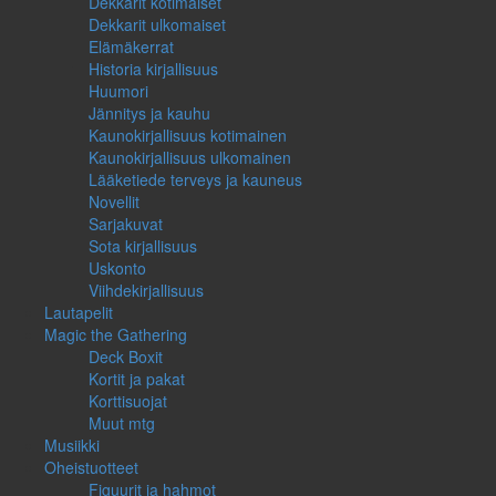
Dekkarit kotimaiset
Dekkarit ulkomaiset
Elämäkerrat
Historia kirjallisuus
Huumori
Jännitys ja kauhu
Kaunokirjallisuus kotimainen
Kaunokirjallisuus ulkomainen
Lääketiede terveys ja kauneus
Novellit
Sarjakuvat
Sota kirjallisuus
Uskonto
Viihdekirjallisuus
Lautapelit
Magic the Gathering
Deck Boxit
Kortit ja pakat
Korttisuojat
Muut mtg
Musiikki
Oheistuotteet
Figuurit ja hahmot