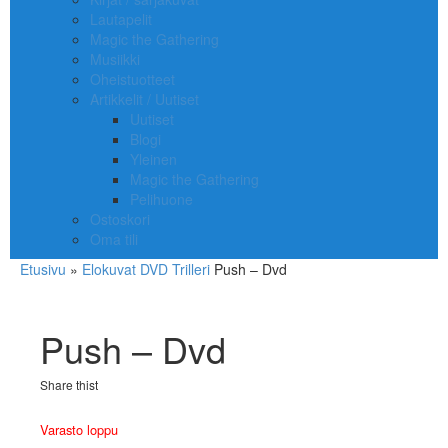
Lautapelit
Magic the Gathering
Musiikki
Oheistuotteet
Artikkelit / Uutiset
Uutiset
Blogi
Yleinen
Magic the Gathering
Pelihuone
Ostoskori
Oma tili
Etusivu
»
Elokuvat
DVD
Trilleri
Push – Dvd
Push – Dvd
Share thist
Varasto loppu