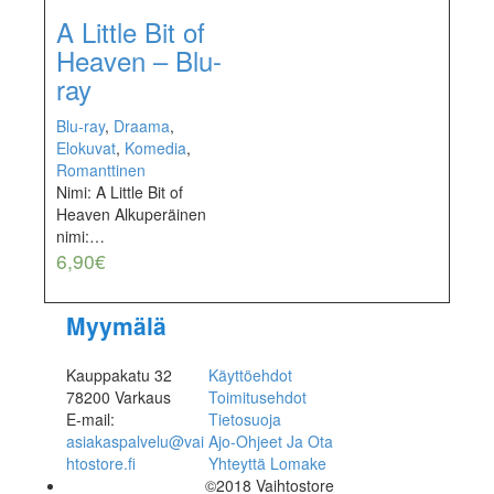
A Little Bit of
Heaven – Blu-
ray
Blu-ray
,
Draama
,
Elokuvat
,
Komedia
,
Romanttinen
Nimi: A Little Bit of
Heaven Alkuperäinen
nimi:…
6,90
€
Myymälä
Kauppakatu 32
Käyttöehdot
78200 Varkaus
Toimitusehdot
E-mail:
Tietosuoja
asiakaspalvelu@vai
Ajo-Ohjeet Ja Ota
htostore.fi
Yhteyttä Lomake
©2018 Vaihtostore