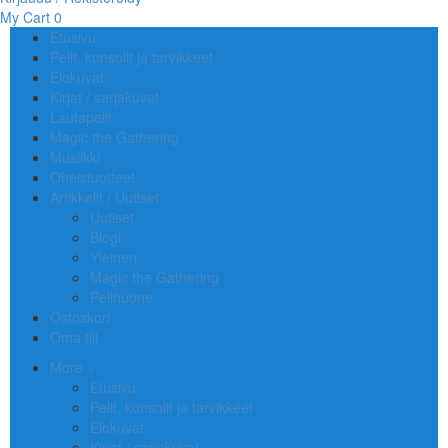
My Cart
0
Etusivu
Pelit, konsolit ja tarvikkeet
Elokuvat
Kirjat / sarjakuvat
Lautapelit
Magic the Gathering
Musiikki
Oheistuotteet
Artikkelit / Uutiset
Uutiset
Blogi
Yleinen
Magic the Gathering
Pelihuone
Ostoskori
Oma tili
More
Etusivu
Pelit, konsolit ja tarvikkeet
Elokuvat
Kirjat / sarjakuvat