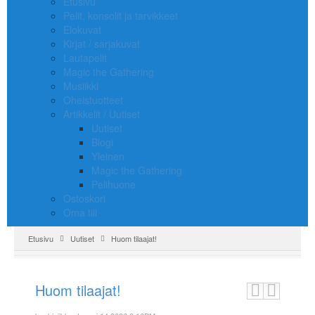
Etusivu
Pelit, konsolit ja tarvikkeet
Elokuvat
Kirjat / sarjakuvat
Lautapelit
Magic the Gathering
Musiikki
Oheistuotteet
Artikkelit / Uutiset
Uutiset
Blogi
Yleinen
Magic the Gathering
Pelihuone
Ostoskori
Oma tili
Etusivu
Uutiset
Huom tilaajat!
Huom tilaajat!