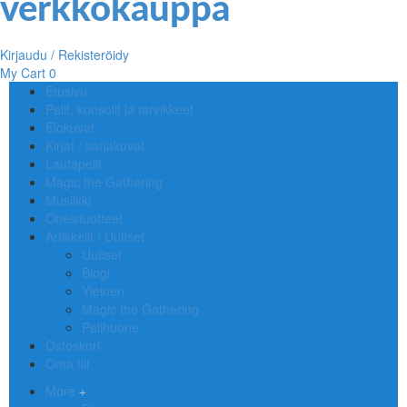
Kirjaudu / Rekisteröidy
My Cart
0
Etusivu
Pelit, konsolit ja tarvikkeet
Elokuvat
Kirjat / sarjakuvat
Lautapelit
Magic the Gathering
Musiikki
Oheistuotteet
Artikkelit / Uutiset
Uutiset
Blogi
Yleinen
Magic the Gathering
Pelihuone
Ostoskori
Oma tili
More