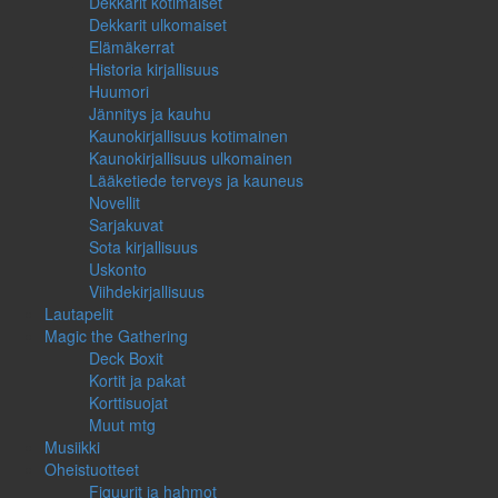
Dekkarit kotimaiset
Dekkarit ulkomaiset
Elämäkerrat
Historia kirjallisuus
Huumori
Jännitys ja kauhu
Kaunokirjallisuus kotimainen
Kaunokirjallisuus ulkomainen
Lääketiede terveys ja kauneus
Novellit
Sarjakuvat
Sota kirjallisuus
Uskonto
Viihdekirjallisuus
Lautapelit
Magic the Gathering
Deck Boxit
Kortit ja pakat
Korttisuojat
Muut mtg
Musiikki
Oheistuotteet
Figuurit ja hahmot