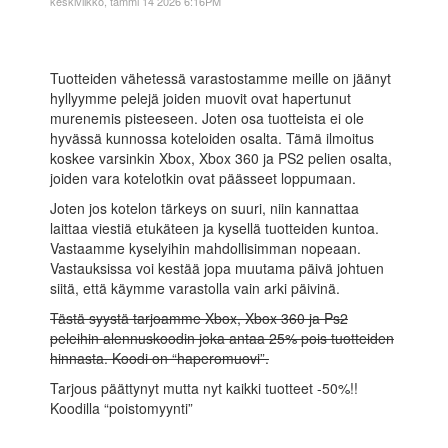
keskiviikko, tammi 14 2026 6:16PM
Tuotteiden vähetessä varastostamme meille on jäänyt
hyllyymme pelejä joiden muovit ovat hapertunut
murenemis pisteeseen. Joten osa tuotteista ei ole
hyvässä kunnossa koteloiden osalta. Tämä ilmoitus
koskee varsinkin Xbox, Xbox 360 ja PS2 pelien osalta,
joiden vara kotelotkin ovat päässeet loppumaan.
Joten jos kotelon tärkeys on suuri, niin kannattaa
laittaa viestiä etukäteen ja kysellä tuotteiden kuntoa.
Vastaamme kyselyihin mahdollisimman nopeaan.
Vastauksissa voi kestää jopa muutama päivä johtuen
siitä, että käymme varastolla vain arki päivinä.
Tästä syystä tarjoamme Xbox, Xbox 360 ja Ps2
peleihin alennuskoodin joka antaa 25% pois tuotteiden
hinnasta. Koodi on “haperomuovi”.
Tarjous päättynyt mutta nyt kaikki tuotteet -50%!!
Koodilla “poistomyynti”