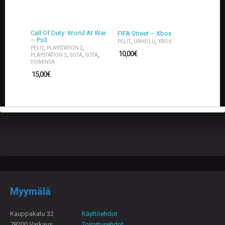
Call Of Duty: World At War
FIFA Street – Xbox
– Ps3
,
,
PELIT
URHEILU
XBOX
,
,
PELIT
PLAYSTATION 2
10,00
€
,
,
,
PLAYSTATION 3
SOTA
SOTA
TOIMINTA
15,00
€
Myymälä
Kauppakatu 32
Käyttöehdot
78200 Varkaus
Toimitusehdot