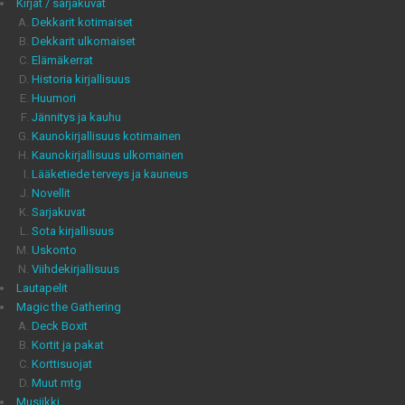
Kirjat / sarjakuvat
Dekkarit kotimaiset
Dekkarit ulkomaiset
Elämäkerrat
Historia kirjallisuus
Huumori
Jännitys ja kauhu
Kaunokirjallisuus kotimainen
Kaunokirjallisuus ulkomainen
Lääketiede terveys ja kauneus
Novellit
Sarjakuvat
Sota kirjallisuus
Uskonto
Viihdekirjallisuus
Lautapelit
Magic the Gathering
Deck Boxit
Kortit ja pakat
Korttisuojat
Muut mtg
Musiikki