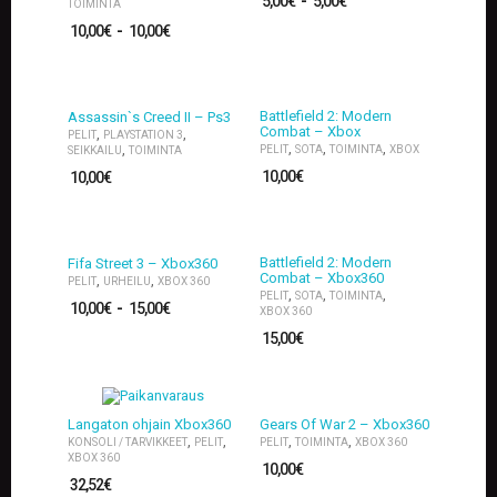
5,00
€
-
5,00
€
TOIMINTA
10,00
€
-
10,00
€
Battlefield 2: Modern
Assassin`s Creed II – Ps3
Combat – Xbox
,
,
PELIT
PLAYSTATION 3
,
,
,
,
PELIT
SOTA
TOIMINTA
XBOX
SEIKKAILU
TOIMINTA
10,00
€
10,00
€
Battlefield 2: Modern
Fifa Street 3 – Xbox360
Combat – Xbox360
,
,
PELIT
URHEILU
XBOX 360
,
,
,
PELIT
SOTA
TOIMINTA
10,00
€
-
15,00
€
XBOX 360
15,00
€
Langaton ohjain Xbox360
Gears Of War 2 – Xbox360
,
,
,
,
KONSOLI / TARVIKKEET
PELIT
PELIT
TOIMINTA
XBOX 360
XBOX 360
10,00
€
32,52
€