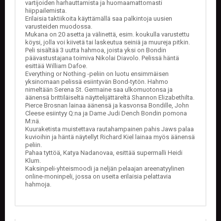
vartijoiden harhauttamista ja huomaamattomasti
hiippailemista.
Erilaisia taktiikoita käyttämällä saa palkintoja uusien
varusteiden muodossa.
Mukana on 20 asetta ja välinettä, esim. koukulla varustettu
köysi, jolla voi kiivetä tai laskeutua seiniä ja muureja pitkin.
Peli sisältää 3 uutta hahmoa, joista yksi on Bondin
päävastustajana toimiva Nikolai Diavolo. Pelissä häntä
esittää William Dafoe.
Everything or Nothing -peliin on luotu ensimmäisen
yksinomaan pelissä esiintyvän Bond-tytön. Hahmo
nimeltään Serena St. Germaine saa ulkomuotonsa ja
äänensä brittiläiseltä näyttelijättäreltä Shannon Elizabethilta.
Pierce Brosnan lainaa äänensä ja kasvonsa Bondille, John
Cleese esiintyy Q:na ja Dame Judi Dench Bondin pomona
M:nä.
Kuuraketista muistettava rautahampainen pahis Jaws palaa
kuvioihin ja häntä näytellyt Richard Kiel lainaa myös äänensä
peliin.
Pahaa tyttöä, Katya Nadanovaa, esittää supermalli Heidi
Klum.
Kaksinpeli-yhteismoodi ja neljän pelaajan areenatyylinen
online-moninpeli, jossa on useita erilaisia pelattavia
hahmoja.