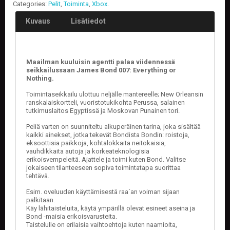
Categories:
Pelit
,
Toiminta
,
Xbox
.
Kuvaus
Lisätiedot
Maailman kuuluisin agentti palaa viidennessä
seikkailussaan James Bond 007: Everything or
Nothing.
Toimintaseikkailu ulottuu neljälle mantereelle; New Orleansin
ranskalaiskortteli, vuoristotukikohta Perussa, salainen
tutkimuslaitos Egyptissä ja Moskovan Punainen tori.
Peliä varten on suunniteltu alkuperäinen tarina, joka sisältää
kaikki ainekset, jotka tekevät Bondista Bondin: roistoja,
eksoottisia paikkoja, kohtalokkaita neitokaisia,
vauhdikkaita autoja ja korkeateknologisia
erikoisvempeleitä. Ajattele ja toimi kuten Bond. Valitse
jokaiseen tilanteeseen sopiva toimintatapa suorittaa
tehtävä.
Esim. oveluuden käyttämisestä raa´an voiman sijaan
palkitaan.
Käy lähitaisteluita, käytä ympärillä olevat esineet aseina ja
Bond -maisia erikoisvarusteita.
Taistelulle on erilaisia vaihtoehtoja kuten naamioita,