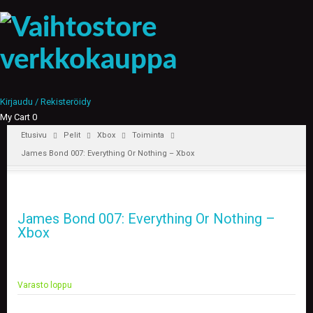
Kirjaudu / Rekisteröidy
My Cart
0
Etusivu
Pelit
Xbox
Toiminta
James Bond 007: Everything Or Nothing – Xbox
James Bond 007: Everything Or Nothing –
Xbox
Varasto loppu