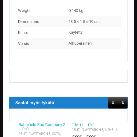
Weight
0.140 kg
Dimensions
13.5 × 1.5 × 19 cm
Käytetty
Kunto
Alkuperäinen
Versio
Saatat myös tykätä
Battlefield Bad Company 2
Fifa 11 – Ps3
– Ps3
,
,
PELIT
PLAYSTATION 3
URHEILU
,
,
,
PELIT
PLAYSTATION 3
SOTA