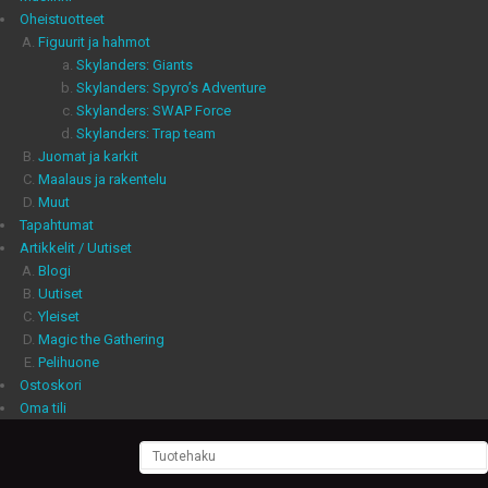
Oheistuotteet
Figuurit ja hahmot
Skylanders: Giants
Skylanders: Spyro’s Adventure
Skylanders: SWAP Force
Skylanders: Trap team
Juomat ja karkit
Maalaus ja rakentelu
Muut
Tapahtumat
Artikkelit / Uutiset
Blogi
Uutiset
Yleiset
Magic the Gathering
Pelihuone
Ostoskori
Oma tili