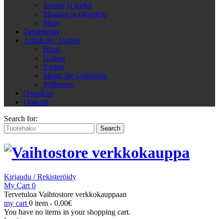
Juomat ja karkit
Maalaus ja rakentelu
Muut
Tapahtumat
Artikkelit / Uutiset
Blogi
Uutiset
Yleiset
Magic the Gathering
Pelihuone
Ostoskori
Oma tili
Search for:
Kirjaudu / Rekisteröidy
My Cart
0
Tervetuloa Vaihtostore verkkokauppaan
my cart
0 item -
0,00
€
You have no items in your shopping cart.