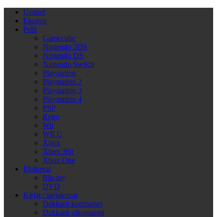
Uutiset
Etusivu
Pelit
Gamecube
Nintendo 3DS
Nintendo DS
Nintendo Switch
Playstation
Playstation 2
Playstation 3
Playstation 4
PSP
Retro
Wii
WII U
Xbox
Xbox 360
Xbox One
Elokuvat
Blu-ray
DVD
Kirjat / sarjakuvat
Dekkarit kotimaiset
Dekkarit ulkomaiset