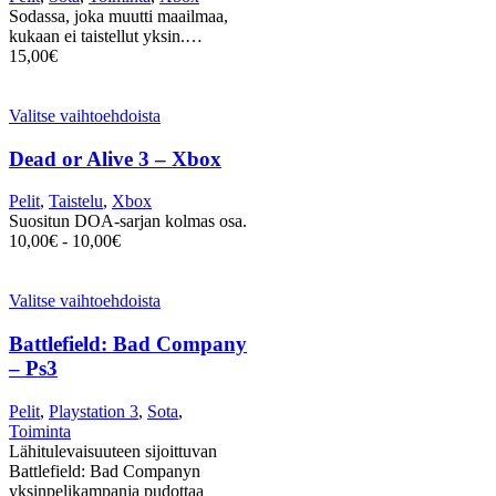
Sodassa, joka muutti maailmaa,
kukaan ei taistellut yksin.…
15,00
€
Valitse vaihtoehdoista
Dead or Alive 3 – Xbox
Pelit
,
Taistelu
,
Xbox
Suositun DOA-sarjan kolmas osa.
10,00
€
-
10,00
€
Valitse vaihtoehdoista
Battlefield: Bad Company
– Ps3
Pelit
,
Playstation 3
,
Sota
,
Toiminta
Lähitulevaisuuteen sijoittuvan
Battlefield: Bad Companyn
yksinpelikampanja pudottaa