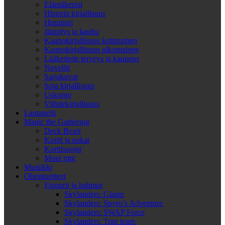
Elämäkerrat
Historia kirjallisuus
Huumori
Jännitys ja kauhu
Kaunokirjallisuus kotimainen
Kaunokirjallisuus ulkomainen
Lääketiede terveys ja kauneus
Novellit
Sarjakuvat
Sota kirjallisuus
Uskonto
Viihdekirjallisuus
Lautapelit
Magic the Gathering
Deck Boxit
Kortit ja pakat
Korttisuojat
Muut mtg
Musiikki
Oheistuotteet
Figuurit ja hahmot
Skylanders: Giants
Skylanders: Spyro’s Adventure
Skylanders: SWAP Force
Skylanders: Trap team