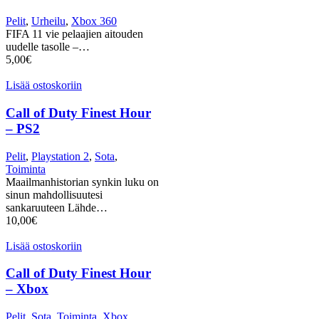
Pelit
,
Urheilu
,
Xbox 360
FIFA 11 vie pelaajien aitouden
uudelle tasolle –…
5,00
€
Lisää ostoskoriin
Call of Duty Finest Hour
– PS2
Pelit
,
Playstation 2
,
Sota
,
Toiminta
Maailmanhistorian synkin luku on
sinun mahdollisuutesi
sankaruuteen Lähde…
10,00
€
Lisää ostoskoriin
Call of Duty Finest Hour
– Xbox
Pelit
,
Sota
,
Toiminta
,
Xbox