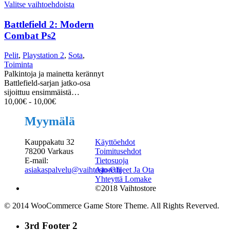
Valitse vaihtoehdoista
Battlefield 2: Modern
Combat Ps2
Pelit
,
Playstation 2
,
Sota
,
Toiminta
Palkintoja ja mainetta kerännyt
Battlefield-sarjan jatko-osa
sijoittuu ensimmäistä…
10,00
€
-
10,00
€
Myymälä
Kauppakatu 32
Käyttöehdot
78200 Varkaus
Toimitusehdot
E-mail:
Tietosuoja
asiakaspalvelu@vaihtostore.fi
Ajo-Ohjeet Ja Ota
Yhteyttä Lomake
©2018 Vaihtostore
© 2014 WooCommerce Game Store Theme. All Rights Reverved.
3rd Footer 2