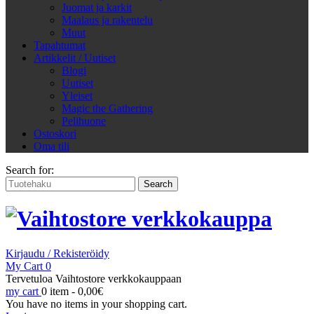
Juomat ja karkit
Maalaus ja rakentelu
Muut
Tapahtumat
Artikkelit / Uutiset
Blogi
Uutiset
Yleiset
Magic the Gathering
Pelihuone
Ostoskori
Oma tili
Search for:
Kirjaudu / Rekisteröidy
My Cart
0
Tervetuloa Vaihtostore verkkokauppaan
my cart
0 item -
0,00
€
You have no items in your shopping cart.