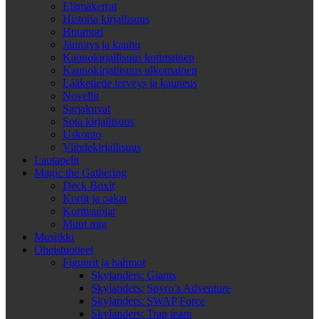
Elämäkerrat
Historia kirjallisuus
Huumori
Jännitys ja kauhu
Kaunokirjallisuus kotimainen
Kaunokirjallisuus ulkomainen
Lääketiede terveys ja kauneus
Novellit
Sarjakuvat
Sota kirjallisuus
Uskonto
Viihdekirjallisuus
Lautapelit
Magic the Gathering
Deck Boxit
Kortit ja pakat
Korttisuojat
Muut mtg
Musiikki
Oheistuotteet
Figuurit ja hahmot
Skylanders: Giants
Skylanders: Spyro’s Adventure
Skylanders: SWAP Force
Skylanders: Trap team