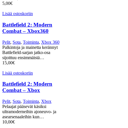
5,00
€
Lisää ostoskoriin
Battlefield 2: Modern
Combat – Xbox360
Pelit
,
Sota
,
Toiminta
,
Xbox 360
Palkintoja ja mainetta kerännyt
Battlefield-sarjan jatko-osa
sijoittuu ensimmäistä…
15,00
€
Lisää ostoskoriin
Battlefield 2: Modern
Combat – Xbox
Pelit
,
Sota
,
Toiminta
,
Xbox
Pelaajat pääsevät käsiksi
ultramoderneihin ajoneuvo- ja
asearsenaaleihin kun…
10,00
€