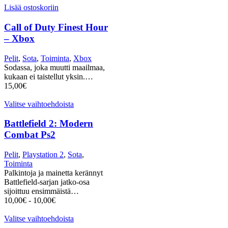
Lisää ostoskoriin
Call of Duty Finest Hour
– Xbox
Pelit
,
Sota
,
Toiminta
,
Xbox
Sodassa, joka muutti maailmaa,
kukaan ei taistellut yksin.…
15,00
€
Valitse vaihtoehdoista
Battlefield 2: Modern
Combat Ps2
Pelit
,
Playstation 2
,
Sota
,
Toiminta
Palkintoja ja mainetta kerännyt
Battlefield-sarjan jatko-osa
sijoittuu ensimmäistä…
10,00
€
-
10,00
€
Valitse vaihtoehdoista