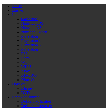
Uutiset
Etusivu
Pelit
Gamecube
Nintendo 3DS
Nintendo DS
Nintendo Switch
Playstation
Playstation 2
Playstation 3
Playstation 4
PSP
Retro
Wii
WII U
Xbox
Xbox 360
Xbox One
Elokuvat
Blu-ray
DVD
Kirjat / sarjakuvat
Dekkarit kotimaiset
Dekkarit ulkomaiset