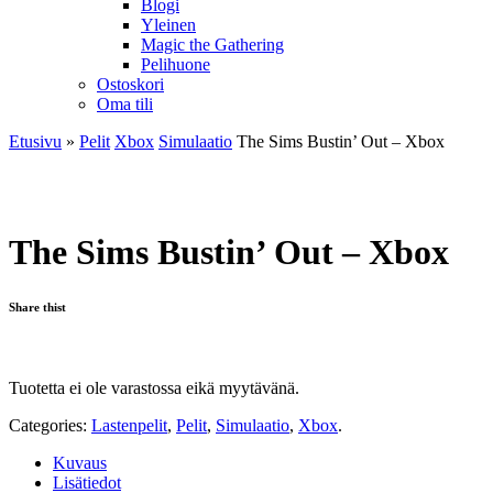
Blogi
Yleinen
Magic the Gathering
Pelihuone
Ostoskori
Oma tili
Etusivu
»
Pelit
Xbox
Simulaatio
The Sims Bustin’ Out – Xbox
The Sims Bustin’ Out – Xbox
Share thist
Tuotetta ei ole varastossa eikä myytävänä.
Categories:
Lastenpelit
,
Pelit
,
Simulaatio
,
Xbox
.
Kuvaus
Lisätiedot