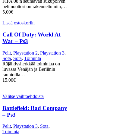
FIFA 08:n seuraavan sukupolven
pelimoottori on rakennettu niin,…
5,00
€
Lisää ostoskoriin
Call Of Duty: World At
War – Ps3
Pelit
,
Playstation 2
,
Playstation 3
,
Sota
,
Sota
,
Toiminta
Räjähdysherkkää toimintaa on
luvassa Venäjän ja Berliinin
raunioilla…
15,00
€
Valitse vaihtoehdoista
Battlefield: Bad Company
– Ps3
Pelit
,
Playstation 3
,
Sota
,
Toiminta