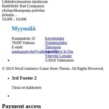
Lähitulevaisuuteen sijoittuvan
Battlefield: Bad Companyn
yksinpelikampanja pudottaa
pelaajat…
10,00
€
-
10,00
€
Myymälä
Kauppakatu 32
Käyttöehdot
78200 Varkaus
Toimitusehdot
E-mail:
Tietosuoja
asiakaspalvelu@vaihtostore.fi
Ajo-Ohjeet Ja Ota
Yhteyttä Lomake
©2018 Vaihtostore
© 2014 WooCommerce Game Store Theme. All Rights Reverved.
3rd Footer 2
Tässä on kakkonen
Payment access