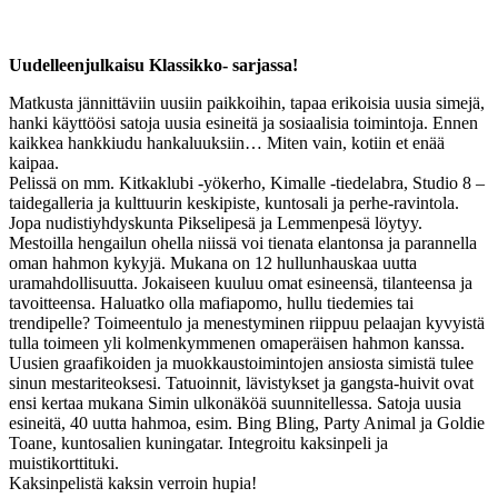
Uudelleenjulkaisu Klassikko- sarjassa!
Matkusta jännittäviin uusiin paikkoihin, tapaa erikoisia uusia simejä,
hanki käyttöösi satoja uusia esineitä ja sosiaalisia toimintoja. Ennen
kaikkea hankkiudu hankaluuksiin… Miten vain, kotiin et enää
kaipaa.
Pelissä on mm. Kitkaklubi -yökerho, Kimalle -tiedelabra, Studio 8 –
taidegalleria ja kulttuurin keskipiste, kuntosali ja perhe-ravintola.
Jopa nudistiyhdyskunta Pikselipesä ja Lemmenpesä löytyy.
Mestoilla hengailun ohella niissä voi tienata elantonsa ja parannella
oman hahmon kykyjä. Mukana on 12 hullunhauskaa uutta
uramahdollisuutta. Jokaiseen kuuluu omat esineensä, tilanteensa ja
tavoitteensa. Haluatko olla mafiapomo, hullu tiedemies tai
trendipelle? Toimeentulo ja menestyminen riippuu pelaajan kyvyistä
tulla toimeen yli kolmenkymmenen omaperäisen hahmon kanssa.
Uusien graafikoiden ja muokkaustoimintojen ansiosta simistä tulee
sinun mestariteoksesi. Tatuoinnit, lävistykset ja gangsta-huivit ovat
ensi kertaa mukana Simin ulkonäköä suunnitellessa. Satoja uusia
esineitä, 40 uutta hahmoa, esim. Bing Bling, Party Animal ja Goldie
Toane, kuntosalien kuningatar. Integroitu kaksinpeli ja
muistikorttituki.
Kaksinpelistä kaksin verroin hupia!