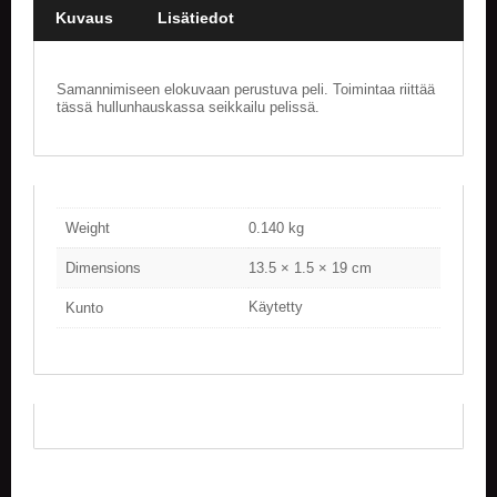
Kuvaus
Lisätiedot
E
L
O
Samannimiseen elokuvaan perustuva peli. Toimintaa riittää
K
tässä hullunhauskassa seikkailu pelissä.
U
V
A
T
K
Weight
0.140 kg
I
R
Dimensions
13.5 × 1.5 × 19 cm
J
Käytetty
A
Kunto
T
/
S
A
R
J
A
K
U