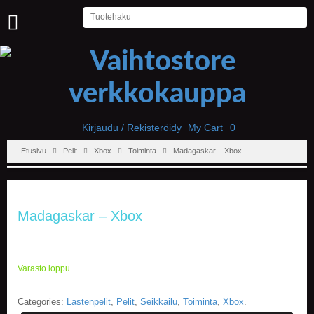
U
U
T
I
S
E
T
Kirjaudu / Rekisteröidy
My Cart
0
Etusivu
Pelit
Xbox
Toiminta
Madagaskar – Xbox
E
T
U
S
I
Madagaskar – Xbox
V
U
P
Varasto loppu
E
L
I
Categories:
Lastenpelit
,
Pelit
,
Seikkailu
,
Toiminta
,
Xbox
.
T