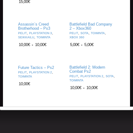
15,00
€
A
T
H
E
R
Assassin`s Creed
Battlefield Bad Company
Brotherhood – Ps3
2 – Xbox360
I
,
,
,
,
,
PELIT
PLAYSTATION 3
PELIT
SOTA
TOIMINTA
N
,
SEIKKAILU
TOIMINTA
XBOX 360
G
10,00
€
-
10,00
€
5,00
€
-
5,00
€
M
U
S
Battlefield 2: Modern
Future Tactics – Ps2
I
Combat Ps2
,
,
PELIT
PLAYSTATION 2
I
,
,
,
PELIT
PLAYSTATION 2
SOTA
TOIMINTA
K
TOIMINTA
10,00
€
K
10,00
€
-
10,00
€
I
O
H
E
I
S
T