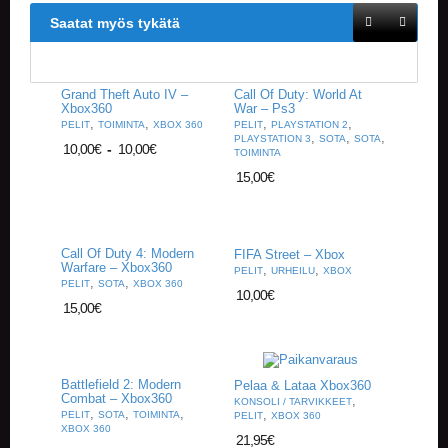
V
Saatat myös tykätä
A
T
L
Grand Theft Auto IV –
Call Of Duty: World At
A
Xbox360
War – Ps3
,
,
,
,
U
PELIT
TOIMINTA
XBOX 360
PELIT
PLAYSTATION 2
,
,
,
PLAYSTATION 3
SOTA
SOTA
T
10,00
€
-
10,00
€
TOIMINTA
A
15,00
€
P
E
L
I
T
Call Of Duty 4: Modern
FIFA Street – Xbox
Warfare – Xbox360
,
,
PELIT
URHEILU
XBOX
,
,
PELIT
SOTA
XBOX 360
M
10,00
€
15,00
€
A
G
I
C
T
Battlefield 2: Modern
Pelaa & Lataa Xbox360
Combat – Xbox360
,
H
KONSOLI / TARVIKKEET
,
,
,
,
PELIT
SOTA
TOIMINTA
PELIT
XBOX 360
E
XBOX 360
G
21,95
€