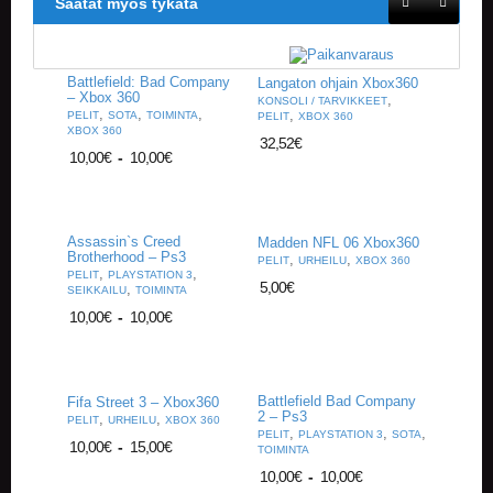
Saatat myös tykätä
A
T
H
E
Battlefield: Bad Company
Langaton ohjain Xbox360
R
– Xbox 360
,
KONSOLI / TARVIKKEET
I
,
,
,
,
PELIT
SOTA
TOIMINTA
PELIT
XBOX 360
N
XBOX 360
32,52
€
G
10,00
€
-
10,00
€
M
U
S
Assassin`s Creed
Madden NFL 06 Xbox360
I
Brotherhood – Ps3
,
,
PELIT
URHEILU
XBOX 360
I
,
,
PELIT
PLAYSTATION 3
5,00
€
,
SEIKKAILU
TOIMINTA
K
K
10,00
€
-
10,00
€
I
O
H
Battlefield Bad Company
Fifa Street 3 – Xbox360
2 – Ps3
,
,
E
PELIT
URHEILU
XBOX 360
,
,
,
PELIT
PLAYSTATION 3
SOTA
I
10,00
€
-
15,00
€
TOIMINTA
S
10,00
€
-
10,00
€
T