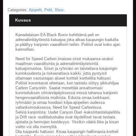
Categories:
Ajopelit
,
Pelit
,
Xbox
.
E
L
Kuvaus
O
K
U
Kanadalaisen EA Black Boxin kehittämä peli on
V
adrenaliinitäytteistä katuajoa joka alkaa kaupungin kaduilla
A
ja päättyy kanjonin vaarallisiin teihin. Poliisit ovat koko ajan
T
kannoillasi.
Need for Speed Carbon imaisee sinut mukaansa osaksi
K
maailman vaarallisinta ja adrenaliinintäyteisintä
I
katuajomuotoa. Sinun ja ryhmäsi on taisteltava kaupungin
R
kuninkuudesta ja riskeerattava kaikki, jotta pystyisit
ottamaan vastustajan alueet kortteli korttelilta haltuusi.
J
Poliisit koventavat otteitaan, kun taistelu siirtyy pikkuhiljaa
A
Carbon Canyoniin. Saatat menettää ansaitsemasi
T
kunnioituksen silmänräpäyksessä missä tahansa kanjonin
/
hengenvaarallisista mutkista. Edusta omaa luokkaasi,
S
ryhmääsi ja omaa hoodiasi kilpa-ajopelien uudessa
A
vallankumouksessa, Need for Speed Carbonissa.
R
Selviä kanjonista: Uudet Canyon Duel -kaksintaistelupelitila
J
ja Drift race -suditteluskaba ovat täydelliset tavat testata
ajotaita ja hermojen kestävyys. Yksikin väärä liike ja kisan
A
voitto voi olla mennyttä.
K
Ota kaupunki haltuusi: Kisaa kaupungin hallinnasta kortteli
U