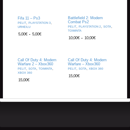
U
O
T
T
Battlefield 2: Modern
Fifa 11 – Ps3
Combat Ps2
E
,
,
PELIT
PLAYSTATION 3
,
,
,
PELIT
PLAYSTATION 2
SOTA
URHEILU
E
TOIMINTA
T
5,00
€
-
5,00
€
10,00
€
-
10,00
€
T
A
P
Call Of Duty 4: Modern
Call Of Duty 4: Modern
A
Warfare 2 – Xbox360
Warfare – Xbox360
H
,
,
,
,
,
PELIT
SOTA
TOIMINTA
PELIT
SOTA
XBOX 360
T
XBOX 360
15,00
€
U
15,00
€
M
A
T
A
R
T
I
K