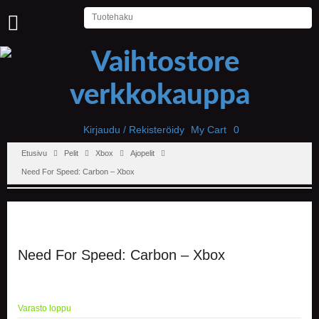
U
U
T
I
S
E
T
Kirjaudu / Rekisteröidy
My Cart
0
Etusivu
Pelit
Xbox
Ajopelit
E
T
Need For Speed: Carbon – Xbox
U
S
I
V
U
Need For Speed: Carbon – Xbox
P
E
L
I
Varasto loppu
T