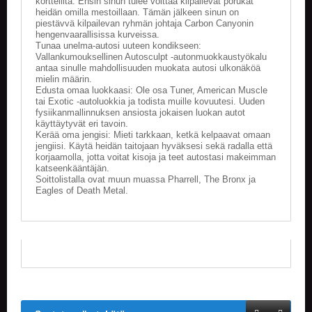
korttelilta. Ensin sinun tulee voittaa kilpailevat porukat
V
heidän omilla mestoillaan. Tämän jälkeen sinun on
A
piestävvä kilpailevan ryhmän johtaja Carbon Canyonin
T
hengenvaarallisissa kurveissa.
Tunaa unelma-autosi uuteen kondikseen:
Vallankumouksellinen Autosculpt -autonmuokkaustyökalu
L
antaa sinulle mahdollisuuden muokata autosi ulkonäköä
A
mielin määrin.
U
Edusta omaa luokkaasi: Ole osa Tuner, American Muscle
T
tai Exotic -autoluokkia ja todista muille kovuutesi. Uuden
A
fysiikanmallinnuksen ansiosta jokaisen luokan autot
käyttäytyvät eri tavoin.
P
Kerää oma jengisi: Mieti tarkkaan, ketkä kelpaavat omaan
E
jengiisi. Käytä heidän taitojaan hyväksesi sekä radalla että
L
korjaamolla, jotta voitat kisoja ja teet autostasi makeimman
I
katseenkääntäjän.
T
Soittolistalla ovat muun muassa Pharrell, The Bronx ja
Eagles of Death Metal.
M
A
G
I
C
T
H
E
G