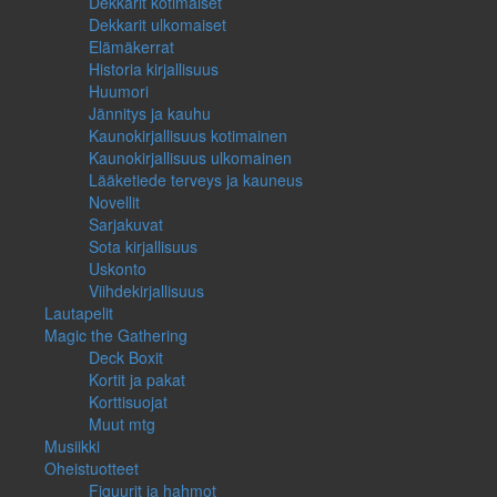
Dekkarit kotimaiset
Dekkarit ulkomaiset
Elämäkerrat
Historia kirjallisuus
Huumori
Jännitys ja kauhu
Kaunokirjallisuus kotimainen
Kaunokirjallisuus ulkomainen
Lääketiede terveys ja kauneus
Novellit
Sarjakuvat
Sota kirjallisuus
Uskonto
Viihdekirjallisuus
Lautapelit
Magic the Gathering
Deck Boxit
Kortit ja pakat
Korttisuojat
Muut mtg
Musiikki
Oheistuotteet
Figuurit ja hahmot