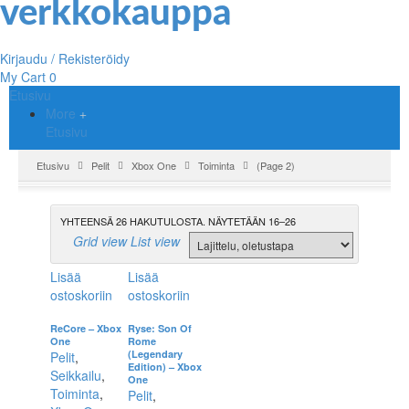
Kirjaudu / Rekisteröidy
My Cart
0
Etusivu
More
Etusivu
Etusivu
Pelit
Xbox One
Toiminta
(Page 2)
YHTEENSÄ 26 HAKUTULOSTA. NÄYTETÄÄN 16–26
Grid view
List view
Lisää
Lisää
ostoskoriin
ostoskoriin
ReCore – Xbox
Ryse: Son Of
One
Rome
(Legendary
Pelit
,
Edition) – Xbox
Seikkailu
,
One
Toiminta
,
Pelit
,