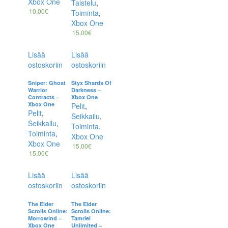
Xbox One
Taistelu
,
10,00
€
Toiminta
,
Xbox One
15,00
€
Lisää
Lisää
ostoskoriin
ostoskoriin
Sniper: Ghost
Styx Shards Of
Warrior
Darkness –
Contracts –
Xbox One
Xbox One
Pelit
,
Pelit
,
Seikkailu
,
Seikkailu
,
Toiminta
,
Toiminta
,
Xbox One
Xbox One
15,00
€
15,00
€
Lisää
Lisää
ostoskoriin
ostoskoriin
The Elder
The Elder
Scrolls Online:
Scrolls Online:
Morrowind –
Tamriel
Xbox One
Unlimited –