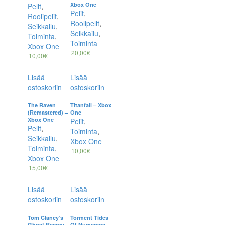
Xbox One
Pelit
,
Pelit
,
Roolipelit
,
Roolipelit
,
Seikkailu
,
Seikkailu
,
Toiminta
,
Toiminta
Xbox One
20,00
€
10,00
€
Lisää
Lisää
ostoskoriin
ostoskoriin
The Raven
Titanfall – Xbox
(Remastered) –
One
Xbox One
Pelit
,
Pelit
,
Toiminta
,
Seikkailu
,
Xbox One
Toiminta
,
10,00
€
Xbox One
15,00
€
Lisää
Lisää
ostoskoriin
ostoskoriin
Tom Clancy’s
Torment Tides
Ghost Recon:
Of Numenera