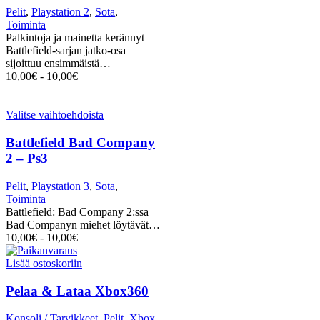
Pelit
,
Playstation 2
,
Sota
,
Toiminta
Palkintoja ja mainetta kerännyt
Battlefield-sarjan jatko-osa
sijoittuu ensimmäistä…
10,00
€
-
10,00
€
Valitse vaihtoehdoista
Battlefield Bad Company
2 – Ps3
Pelit
,
Playstation 3
,
Sota
,
Toiminta
Battlefield: Bad Company 2:ssa
Bad Companyn miehet löytävät…
10,00
€
-
10,00
€
Lisää ostoskoriin
Pelaa & Lataa Xbox360
Konsoli / Tarvikkeet
,
Pelit
,
Xbox