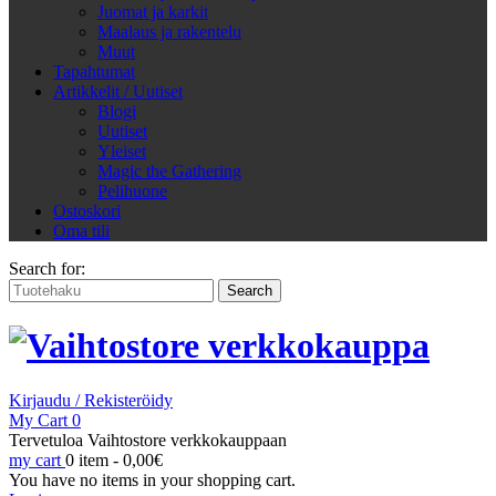
Juomat ja karkit
Maalaus ja rakentelu
Muut
Tapahtumat
Artikkelit / Uutiset
Blogi
Uutiset
Yleiset
Magic the Gathering
Pelihuone
Ostoskori
Oma tili
Search for:
Kirjaudu / Rekisteröidy
My Cart
0
Tervetuloa Vaihtostore verkkokauppaan
my cart
0 item -
0,00
€
You have no items in your shopping cart.