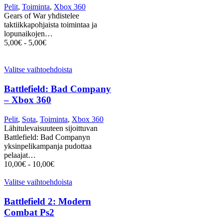
Pelit
,
Toiminta
,
Xbox 360
Gears of War yhdistelee
taktiikkapohjaista toimintaa ja
lopunaikojen…
5,00
€
-
5,00
€
Valitse vaihtoehdoista
Battlefield: Bad Company
– Xbox 360
Pelit
,
Sota
,
Toiminta
,
Xbox 360
Lähitulevaisuuteen sijoittuvan
Battlefield: Bad Companyn
yksinpelikampanja pudottaa
pelaajat…
10,00
€
-
10,00
€
Valitse vaihtoehdoista
Battlefield 2: Modern
Combat Ps2