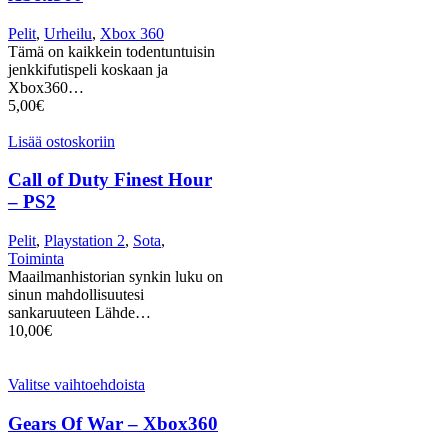
Pelit
,
Urheilu
,
Xbox 360
Tämä on kaikkein todentuntuisin
jenkkifutispeli koskaan ja
Xbox360…
5,00
€
Lisää ostoskoriin
Call of Duty Finest Hour
– PS2
Pelit
,
Playstation 2
,
Sota
,
Toiminta
Maailmanhistorian synkin luku on
sinun mahdollisuutesi
sankaruuteen Lähde…
10,00
€
Valitse vaihtoehdoista
Gears Of War – Xbox360