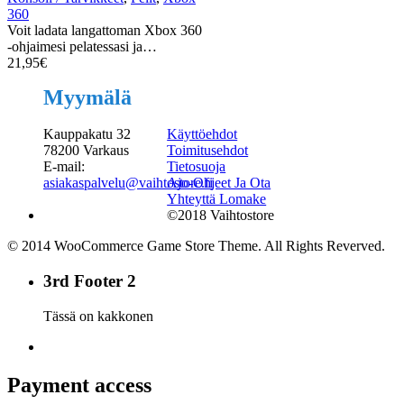
360
Voit ladata langattoman Xbox 360
-ohjaimesi pelatessasi ja…
21,95
€
Myymälä
Kauppakatu 32
Käyttöehdot
78200 Varkaus
Toimitusehdot
E-mail:
Tietosuoja
asiakaspalvelu@vaihtostore.fi
Ajo-Ohjeet Ja Ota
Yhteyttä Lomake
©2018 Vaihtostore
© 2014 WooCommerce Game Store Theme. All Rights Reverved.
3rd Footer 2
Tässä on kakkonen
Payment access