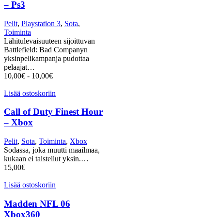
– Ps3
Pelit
,
Playstation 3
,
Sota
,
Toiminta
Lähitulevaisuuteen sijoittuvan
Battlefield: Bad Companyn
yksinpelikampanja pudottaa
pelaajat…
10,00
€
-
10,00
€
Lisää ostoskoriin
Call of Duty Finest Hour
– Xbox
Pelit
,
Sota
,
Toiminta
,
Xbox
Sodassa, joka muutti maailmaa,
kukaan ei taistellut yksin.…
15,00
€
Lisää ostoskoriin
Madden NFL 06
Xbox360