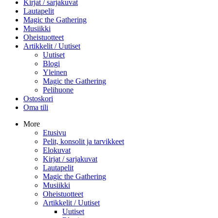
Kirjat / sarjakuvat
Lautapelit
Magic the Gathering
Musiikki
Oheistuotteet
Artikkelit / Uutiset
Uutiset
Blogi
Yleinen
Magic the Gathering
Pelihuone
Ostoskori
Oma tili
More
Etusivu
Pelit, konsolit ja tarvikkeet
Elokuvat
Kirjat / sarjakuvat
Lautapelit
Magic the Gathering
Musiikki
Oheistuotteet
Artikkelit / Uutiset
Uutiset