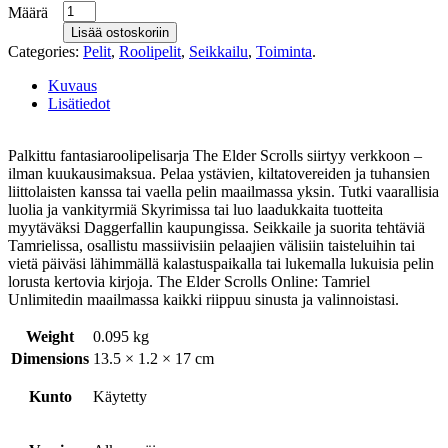
Määrä
Lisää ostoskoriin
Categories:
Pelit
,
Roolipelit
,
Seikkailu
,
Toiminta
.
Kuvaus
Lisätiedot
Palkittu fantasiaroolipelisarja The Elder Scrolls siirtyy verkkoon –
ilman kuukausimaksua. Pelaa ystävien, kiltatovereiden ja tuhansien
liittolaisten kanssa tai vaella pelin maailmassa yksin. Tutki vaarallisia
luolia ja vankityrmiä Skyrimissa tai luo laadukkaita tuotteita
myytäväksi Daggerfallin kaupungissa. Seikkaile ja suorita tehtäviä
Tamrielissa, osallistu massiivisiin pelaajien välisiin taisteluihin tai
vietä päiväsi lähimmällä kalastuspaikalla tai lukemalla lukuisia pelin
lorusta kertovia kirjoja. The Elder Scrolls Online: Tamriel
Unlimitedin maailmassa kaikki riippuu sinusta ja valinnoistasi.
Weight
0.095 kg
Dimensions
13.5 × 1.2 × 17 cm
Kunto
Käytetty