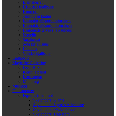
Elämäkerrat
Historia kirjallisuus
Huumori
Jännitys ja kauhu
Kaunokirjallisuus kotimainen
Kaunokirjallisuus ulkomainen
Lääketiede terveys ja kauneus
Novellit
Sarjakuvat
Sota kirjallisuus
Uskonto
Viihdekirjallisuus
Lautapelit
Magic the Gathering
Deck Boxit
Kortit ja pakat
Korttisuojat
Muut mtg
Musiikki
Oheistuotteet
Figuurit ja hahmot
Skylanders: Giants
Skylanders: Spyro’s Adventure
Skylanders: SWAP Force
Skylanders: Trap team