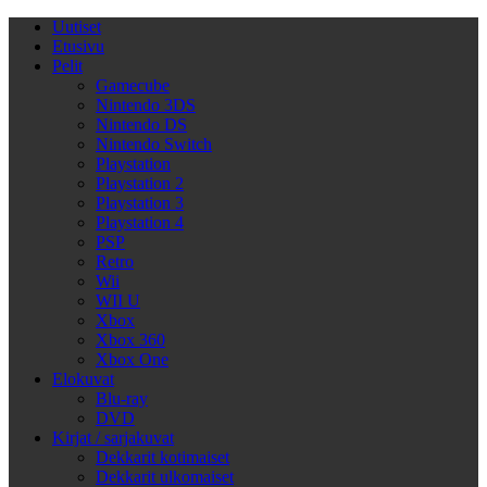
Uutiset
Etusivu
Pelit
Gamecube
Nintendo 3DS
Nintendo DS
Nintendo Switch
Playstation
Playstation 2
Playstation 3
Playstation 4
PSP
Retro
Wii
WII U
Xbox
Xbox 360
Xbox One
Elokuvat
Blu-ray
DVD
Kirjat / sarjakuvat
Dekkarit kotimaiset
Dekkarit ulkomaiset