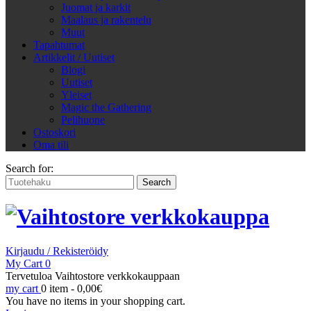
Juomat ja karkit
Maalaus ja rakentelu
Muut
Tapahtumat
Artikkelit / Uutiset
Blogi
Uutiset
Yleiset
Magic the Gathering
Pelihuone
Ostoskori
Oma tili
Search for:
Kirjaudu / Rekisteröidy
My Cart
0
Tervetuloa Vaihtostore verkkokauppaan
my cart
0 item -
0,00
€
You have no items in your shopping cart.