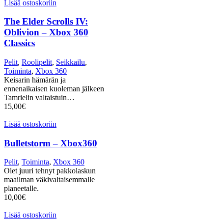
Lisää ostoskoriin
The Elder Scrolls IV:
Oblivion – Xbox 360
Classics
Pelit
,
Roolipelit
,
Seikkailu
,
Toiminta
,
Xbox 360
Keisarin hämärän ja
ennenaikaisen kuoleman jälkeen
Tamrielin valtaistuin…
15,00
€
Lisää ostoskoriin
Bulletstorm – Xbox360
Pelit
,
Toiminta
,
Xbox 360
Olet juuri tehnyt pakkolaskun
maailman väkivaltaisemmalle
planeetalle.
10,00
€
Lisää ostoskoriin