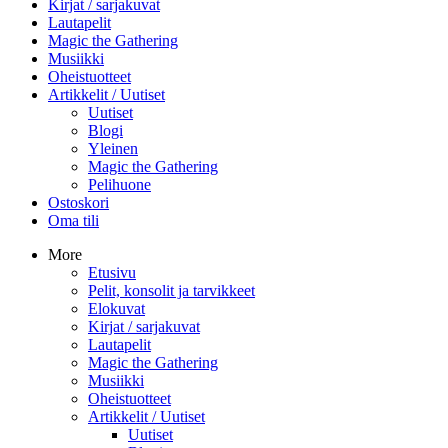
Kirjat / sarjakuvat
Lautapelit
Magic the Gathering
Musiikki
Oheistuotteet
Artikkelit / Uutiset
Uutiset
Blogi
Yleinen
Magic the Gathering
Pelihuone
Ostoskori
Oma tili
More
Etusivu
Pelit, konsolit ja tarvikkeet
Elokuvat
Kirjat / sarjakuvat
Lautapelit
Magic the Gathering
Musiikki
Oheistuotteet
Artikkelit / Uutiset
Uutiset