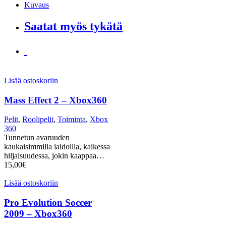
Kuvaus
Saatat myös tykätä
Lisää ostoskoriin
Mass Effect 2 – Xbox360
Pelit
,
Roolipelit
,
Toiminta
,
Xbox
360
Tunnetun avaruuden
kaukaisimmilla laidoilla, kaikessa
hiljaisuudessa, jokin kaappaa…
15,00
€
Lisää ostoskoriin
Pro Evolution Soccer
2009 – Xbox360