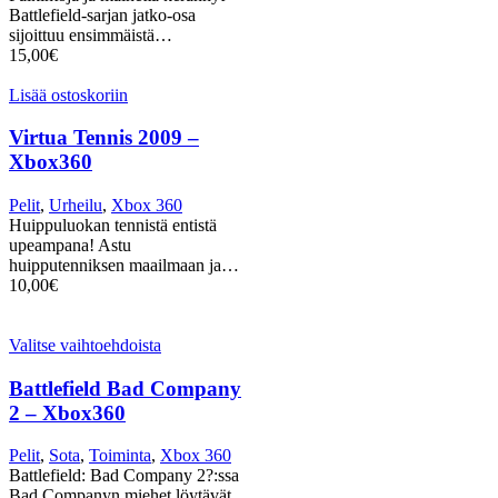
Battlefield-sarjan jatko-osa
sijoittuu ensimmäistä…
15,00
€
Lisää ostoskoriin
Virtua Tennis 2009 –
Xbox360
Pelit
,
Urheilu
,
Xbox 360
Huippuluokan tennistä entistä
upeampana! Astu
huipputenniksen maailmaan ja…
10,00
€
Valitse vaihtoehdoista
Battlefield Bad Company
2 – Xbox360
Pelit
,
Sota
,
Toiminta
,
Xbox 360
Battlefield: Bad Company 2?:ssa
Bad Companyn miehet löytävät…