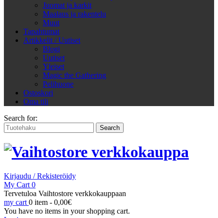
Juomat ja karkit
Maalaus ja rakentelu
Muut
Tapahtumat
Artikkelit / Uutiset
Blogi
Uutiset
Yleiset
Magic the Gathering
Pelihuone
Ostoskori
Oma tili
Search for:
Kirjaudu / Rekisteröidy
My Cart
0
Tervetuloa Vaihtostore verkkokauppaan
my cart
0 item -
0,00
€
You have no items in your shopping cart.