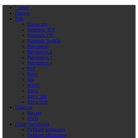
Uutiset
Etusivu
Pelit
Gamecube
Nintendo 3DS
Nintendo DS
Nintendo Switch
Playstation
Playstation 2
Playstation 3
Playstation 4
PSP
Retro
Wii
WII U
Xbox
Xbox 360
Xbox One
Elokuvat
Blu-ray
DVD
Kirjat / sarjakuvat
Dekkarit kotimaiset
Dekkarit ulkomaiset