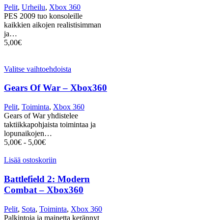
Pelit
,
Urheilu
,
Xbox 360
PES 2009 tuo konsoleille
kaikkien aikojen realistisimman
ja…
5,00
€
Valitse vaihtoehdoista
Gears Of War – Xbox360
Pelit
,
Toiminta
,
Xbox 360
Gears of War yhdistelee
taktiikkapohjaista toimintaa ja
lopunaikojen…
5,00
€
-
5,00
€
Lisää ostoskoriin
Battlefield 2: Modern
Combat – Xbox360
Pelit
,
Sota
,
Toiminta
,
Xbox 360
Palkintoja ja mainetta kerännyt