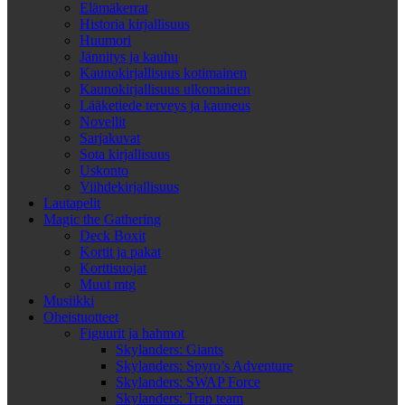
Elämäkerrat
Historia kirjallisuus
Huumori
Jännitys ja kauhu
Kaunokirjallisuus kotimainen
Kaunokirjallisuus ulkomainen
Lääketiede terveys ja kauneus
Novellit
Sarjakuvat
Sota kirjallisuus
Uskonto
Viihdekirjallisuus
Lautapelit
Magic the Gathering
Deck Boxit
Kortit ja pakat
Korttisuojat
Muut mtg
Musiikki
Oheistuotteet
Figuurit ja hahmot
Skylanders: Giants
Skylanders: Spyro’s Adventure
Skylanders: SWAP Force
Skylanders: Trap team