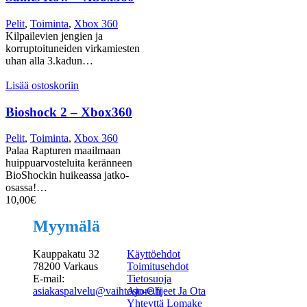
Pelit
,
Toiminta
,
Xbox 360
Kilpailevien jengien ja
korruptoituneiden virkamiesten
uhan alla 3.kadun…
Lisää ostoskoriin
Bioshock 2 – Xbox360
Pelit
,
Toiminta
,
Xbox 360
Palaa Rapturen maailmaan
huippuarvosteluita keränneen
BioShockin huikeassa jatko-
osassa!…
10,00
€
Myymälä
Kauppakatu 32
Käyttöehdot
78200 Varkaus
Toimitusehdot
E-mail:
Tietosuoja
asiakaspalvelu@vaihtostore.fi
Ajo-Ohjeet Ja Ota
Yhteyttä Lomake