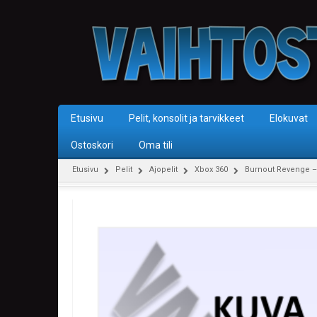
Etusivu
Pelit, konsolit ja tarvikkeet
Elokuvat
Ostoskori
Oma tili
Etusivu
Pelit
Ajopelit
Xbox 360
Burnout Revenge –