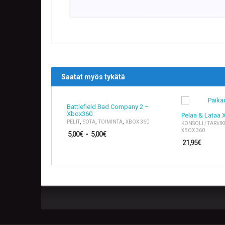
Saatat myös tykätä
Battlefield Bad Company 2 –
Xbox360
Pelaa & Lataa
,
,
,
PELIT
SOTA
TOIMINTA
XBOX 360
KONSOLI / TARVIK
XBOX 360
5,00
€
-
5,00
€
21,95
€