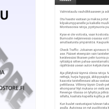
Valmistaudu vauhdikkaaseen ja adr
Ota haaste vastaan ja maksa potut p
kilpakumppaneille ja kaikelle muulle
Monitasoisia ratoja, pystysuoria pu
Kyse ei ole voitosta, vaan kostosta
Burnoutin neljännessä osassa voit 
ainutlaatuista ympäristöä. Kaupunk
Check Traffic: Jokainen ajoneuvo ti
ase. Pääset eteenpäin vain taistele
kerätessäsi likaisen pelin tuomia p
ryttäätpä sitten pahaa-aavistamattom
räjähtävää usean auton ketjukolaria
Aja yllätyksiä täynnä olevia ratoja:
reittejä, hurjia hyppyjä, äkkipysäyks
kaaosta taistellessasi aikaa vasta
pelitilassa. Villiinny täysin Crash-pe
ehompana! Nyt mukana on vielä ai
Revenge -tilassa on lyhyitä ja pitki
sillalta, kaahata kapeilla kujilla ja ah
Kun kuulet vastustajasi tulevan ta
avulla. Autoissa on nyt puolitoista