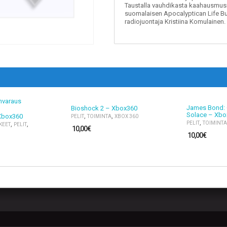
Taustalla vauhdikasta kaahausmusi
suomalaisen Apocalyptican Life Bu
radiojuontaja Kristiina Komulainen.
James Bond: 
Bioshock 2 – Xbox360
Solace – Xbo
,
,
 Xbox360
PELIT
TOIMINTA
XBOX 360
,
,
,
PELIT
TOIMINTA
KEET
PELIT
10,00
€
10,00
€