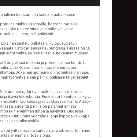
enaliinin terästämään taistelukaahaukseen.
ottuina ruuhkaliikenteelle, kostonhimoisille
kin, joka tunkee sinun ja maaliviivan väliin.
dotuksia ja eeppisiä rysäyksiä.
. Likainen taistelu palkitaan. Huippusuositun
kaahata 10 todellisessa kaupungissa. Pelissä on 50
ien autot vaihtelee paikallisen autokannan mukaan.
ellä on pelissä mukana ja potentiaalinen kohde tai
malla. Uusi Kostomittari mittaa etenemistäsi
alkintoja. Jokainen ajoneuvo on potentiaalinen ase,
an työmatkalaisen päin kilpailijaasi tai järjestelet
.
 Monitasoiset radat ovat pullollaan vaihtoehtoisia
iä ja ikäviä tukoskohtia. Puske läpi liikenteen ja kylvä
an nopeatempoisessa ja raivokkaassa Traffic Attack -
litilassa: suosittu pelitila on palannut entistä
empaakin enemmän tuhoa ja hävitystä. Uudessa
ä ratoja. Uutuutena voit tehdä isoja hyppyjä vaikkapa
tailla jalankulkuväylillä.
kaa voit yrittää päästä karkuun powerboost- toiminnon
 kertaa enemmän irtoavia osia.