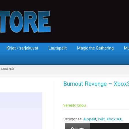
Kirjat / sarjakuvat
Lautapelit
Magic the Gathering
Mu
 Xbox360 –
Burnout Revenge – Xbox
Varasto loppu
Categories:
Ajopelit
,
Pelit
,
Xbox 360
.
Kuvaus