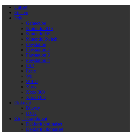
Uutiset
Etusivu
Pelit
Gamecube
Nintendo 3DS
Nintendo DS
Nintendo Switch
Playstation
Playstation 2
Playstation 3
Playstation 4
PSP
Retro
Wii
WII U
Xbox
Xbox 360
Xbox One
Elokuvat
Blu-ray
DVD
Kirjat / sarjakuvat
Dekkarit kotimaiset
Dekkarit ulkomaiset