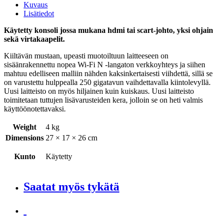
Kuvaus
Lisätiedot
Käytetty konsoli jossa mukana hdmi tai scart-johto, yksi ohjain
sekä virtakaapelit.
Kiiltävän mustaan, upeasti muotoiltuun laitteeseen on
sisäänrakennettu nopea Wi-Fi N -langaton verkkoyhteys ja siihen
mahtuu edelliseen malliin nähden kaksinkertaisesti viihdettä, sillä se
on varustettu hulppealla 250 gigatavun vaihdettavalla kiintolevyllä.
Uusi laitteisto on myös hiljainen kuin kuiskaus. Uusi laitteisto
toimitetaan tuttujen lisävarusteiden kera, jolloin se on heti valmis
käyttöönotettavaksi.
Weight
4 kg
Dimensions
27 × 17 × 26 cm
Kunto
Käytetty
Saatat myös tykätä