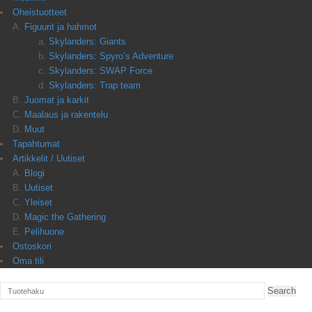
Oheistuotteet
Figuurit ja hahmot
Skylanders: Giants
Skylanders: Spyro’s Adventure
Skylanders: SWAP Force
Skylanders: Trap team
Juomat ja karkit
Maalaus ja rakentelu
Muut
Tapahtumat
Artikkelit / Uutiset
Blogi
Uutiset
Yleiset
Magic the Gathering
Pelihuone
Ostoskori
Oma tili