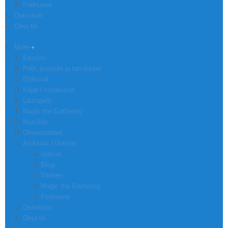
Pelihuone
Ostoskori
Oma tili
More
Etusivu
Pelit, konsolit ja tarvikkeet
Elokuvat
Kirjat / sarjakuvat
Lautapelit
Magic the Gathering
Musiikki
Oheistuotteet
Artikkelit / Uutiset
Uutiset
Blogi
Yleinen
Magic the Gathering
Pelihuone
Ostoskori
Oma tili