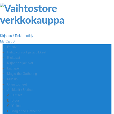
Kirjaudu / Rekisteröidy
My Cart
0
Etusivu
Pelit, konsolit ja tarvikkeet
Elokuvat
Kirjat / sarjakuvat
Lautapelit
Magic the Gathering
Musiikki
Oheistuotteet
Artikkelit / Uutiset
Uutiset
Blogi
Yleinen
Magic the Gathering