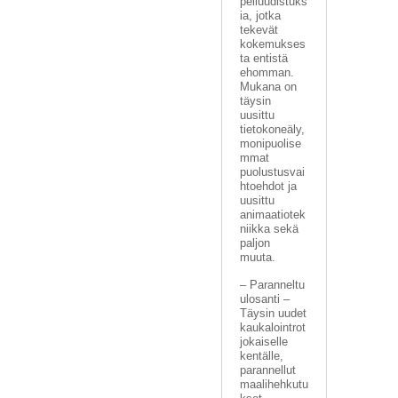
peliuudistuks
ia, jotka
tekevät
kokemukses
ta entistä
ehomman.
Mukana on
täysin
uusittu
tietokoneäly,
monipuolise
mmat
puolustusvai
htoehdot ja
uusittu
animaatiotek
niikka sekä
paljon
muuta.
– Paranneltu
ulosanti –
Täysin uudet
kaukalointrot
jokaiselle
kentälle,
parannellut
maalihehkutu