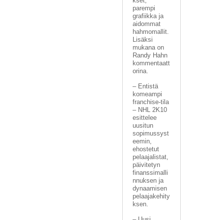
kset,
parempi
grafiikka ja
aidommat
hahmomallit.
Lisäksi
mukana on
Randy Hahn
kommentaatt
orina.
– Entistä
komeampi
franchise-tila
– NHL 2K10
esittelee
uusitun
sopimussyst
eemin,
ehostetut
pelaajalistat,
päivitetyn
finanssimalli
nnuksen ja
dynaamisen
pelaajakehity
ksen.
– Uusi