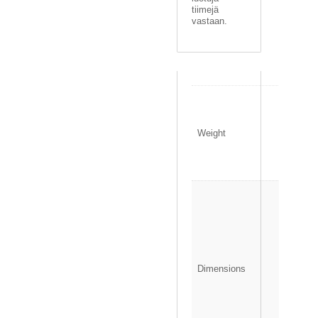
tiimejä
vastaan.
0
.
1
Weight
3
0
k
g
1
3
.
5
×
1
Dimensions
.
5
×
1