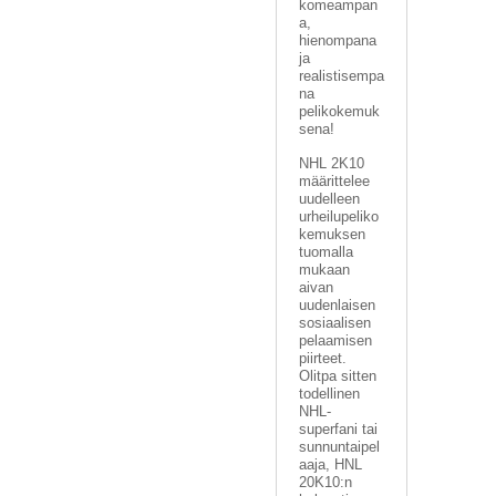
komeampan
a,
hienompana
ja
realistisempa
na
pelikokemuk
sena!
NHL 2K10
määrittelee
uudelleen
urheilupeliko
kemuksen
tuomalla
mukaan
aivan
uudenlaisen
sosiaalisen
pelaamisen
piirteet.
Olitpa sitten
todellinen
NHL-
superfani tai
sunnuntaipel
aaja, HNL
20K10:n