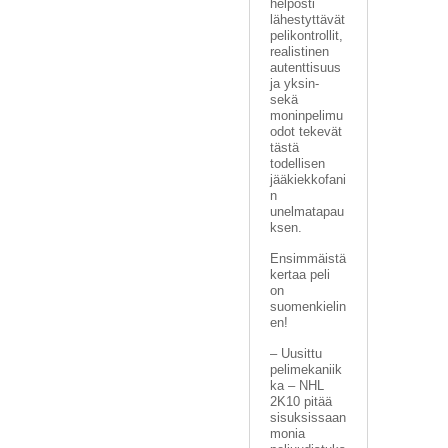
helposti
lähestyttävät
pelikontrollit,
realistinen
autenttisuus
ja yksin-
sekä
moninpelimu
odot tekevät
tästä
todellisen
jääkiekkofani
n
unelmatapau
ksen.
Ensimmäistä
kertaa peli
on
suomenkielin
en!
– Uusittu
pelimekaniik
ka – NHL
2K10 pitää
sisuksissaan
monia