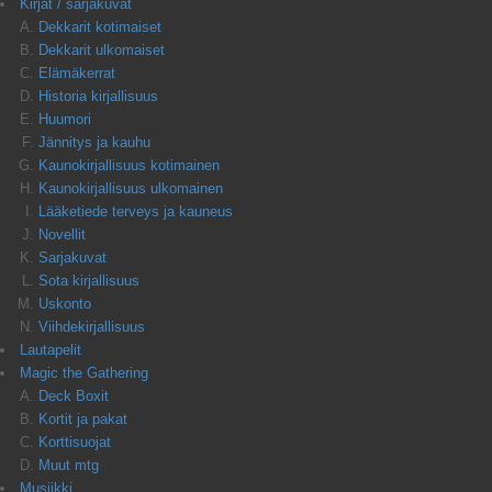
Kirjat / sarjakuvat
Dekkarit kotimaiset
Dekkarit ulkomaiset
Elämäkerrat
Historia kirjallisuus
Huumori
Jännitys ja kauhu
Kaunokirjallisuus kotimainen
Kaunokirjallisuus ulkomainen
Lääketiede terveys ja kauneus
Novellit
Sarjakuvat
Sota kirjallisuus
Uskonto
Viihdekirjallisuus
Lautapelit
Magic the Gathering
Deck Boxit
Kortit ja pakat
Korttisuojat
Muut mtg
Musiikki