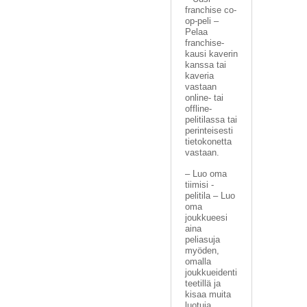
franchise co-
op-peli –
Pelaa
franchise-
kausi kaverin
kanssa tai
kaveria
vastaan
online- tai
offline-
pelitilassa tai
perinteisesti
tietokonetta
vastaan.
– Luo oma
tiimisi -
pelitila – Luo
oma
joukkueesi
aina
peliasuja
myöden,
omalla
joukkueidenti
teetillä ja
kisaa muita
luotuja