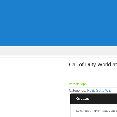
Call of Duty World a
Varasto loppu
Categories:
Pelit
,
Sota
,
Wii
.
Kuvaus
Activision julkisti kaikkie