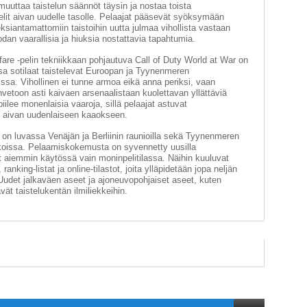
muuttaa taistelun säännöt täysin ja nostaa toista
it aivan uudelle tasolle. Pelaajat pääsevät syöksymään
eksiantamattomiin taistoihin uutta julmaa vihollista vastaan
an vaarallisia ja hiuksia nostattavia tapahtumia.
are -pelin tekniikkaan pohjautuva Call of Duty World at War on
sa sotilaat taistelevat Euroopan ja Tyynenmeren
sa. Vihollinen ei tunne armoa eikä anna periksi, vaan
vetoon asti kaivaen arsenaalistaan kuolettavan yllättäviä
iilee monenlaisia vaaroja, sillä pelaajat astuvat
, aivan uudenlaiseen kaaokseen.
on luvassa Venäjän ja Berliinin raunioilla sekä Tyynenmeren
akoissa. Pelaamiskokemusta on syvennetty uusilla
at aiemmin käytössä vain moninpelitilassa. Näihin kuuluvat
nking-listat ja online-tilastot, joita ylläpidetään jopa neljän
Uudet jalkaväen aseet ja ajoneuvopohjaiset aseet, kuten
vät taistelukentän ilmiliekkeihin.