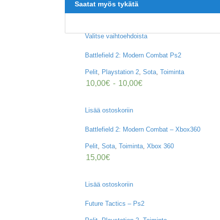
Saatat myös tykätä
Valitse vaihtoehdoista
Battlefield 2: Modern Combat Ps2
Pelit
,
Playstation 2
,
Sota
,
Toiminta
10,00
€
-
10,00
€
Lisää ostoskoriin
Battlefield 2: Modern Combat – Xbox360
Pelit
,
Sota
,
Toiminta
,
Xbox 360
15,00
€
Lisää ostoskoriin
Future Tactics – Ps2