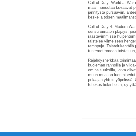
Call of Duty: World at War 
maailmansotaa kuvaavat pel
jännitystä pursuaviin, ante
keskellä toisen maailmansod
Call of Duty 4: Modern Warf
sensuroimaton pläjäys, jos
raastavimmissa huipentumis
taistelee viimeiseen hengen
temppuja. Taistelukentällä p
tuntemattomaan taisteluun
Räjähdysherkkää toimintaa 
kuoleman rannoilla ja viid
ominaisuuksilla, jotka oliv
muun muassa luontoisedut, ra
pelaajan yhteistyöpelissä. 
tehokas liekinheitin, sytyttä