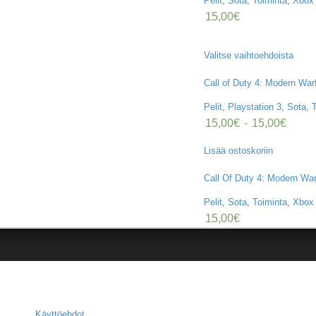
Pelit
,
Sota
,
Toiminta
,
Xbox
15,00
€
Valitse vaihtoehdoista
Call of Duty 4: Modern War
Pelit
,
Playstation 3
,
Sota
,
15,00
€
-
15,00
€
Lisää ostoskoriin
Call Of Duty 4: Modern Wa
Pelit
,
Sota
,
Toiminta
,
Xbox
15,00
€
Käyttöehdot