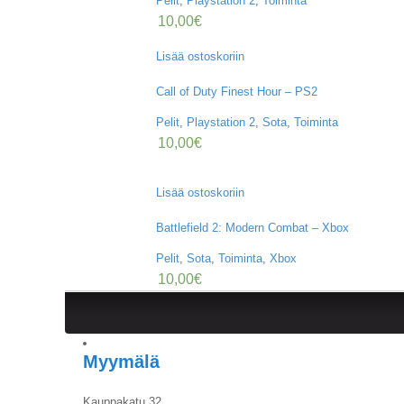
Pelit
,
Playstation 2
,
Toiminta
10,00
€
Lisää ostoskoriin
Call of Duty Finest Hour – PS2
Pelit
,
Playstation 2
,
Sota
,
Toiminta
10,00
€
Lisää ostoskoriin
Battlefield 2: Modern Combat – Xbox
Pelit
,
Sota
,
Toiminta
,
Xbox
10,00
€
Myymälä
Kauppakatu 32