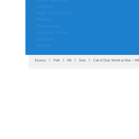
Lautapelit
Magic the Gathering
Musiikki
Oheistuotteet
Artikkelit / Uutiset
Ostoskori
Oma tili
Etusivu
Pelit
Wii
Sota
Call of Duty World at War – Wii