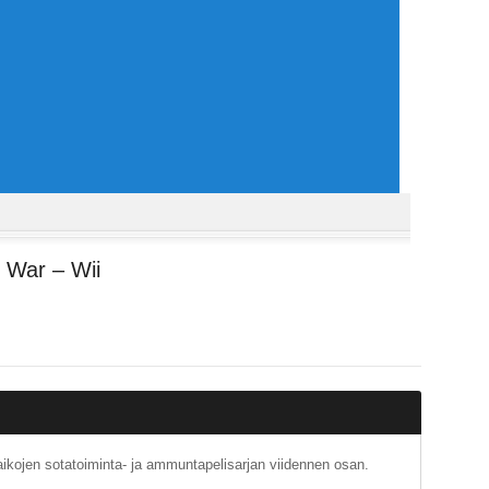
t War – Wii
n aikojen sotatoiminta- ja ammuntapelisarjan viidennen osan.