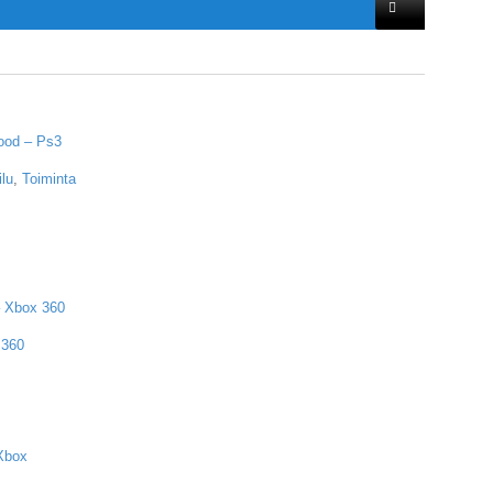
ood – Ps3
ilu
,
Toiminta
– Xbox 360
 360
 Xbox