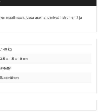
t
ien maailmaan, jossa aseina toimivat instrumentit ja
.140 kg
3.5 × 1.5 × 19 cm
äytetty
lkuperäinen