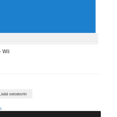
– Wii
Lisää ostoskoriin
i
.