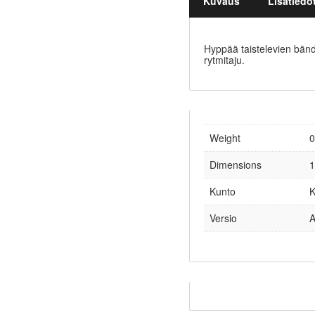
Kuvaus
Lisätiedo
Hyppää taistelevien bänd
rytmitaju.
Weight
0
Dimensions
1
Kunto
K
Versio
A