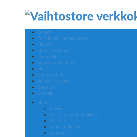
Etusivu
Pelit, konsolit ja tarvikkeet
Elokuvat
Kirjat / sarjakuvat
Lautapelit
Magic the Gathering
Musiikki
Oheistuotteet
Artikkelit / Uutiset
Ostoskori
Oma tili
More
Etusivu
Pelit, konsolit ja tarvikkeet
Elokuvat
Kirjat / sarjakuvat
Lautapelit