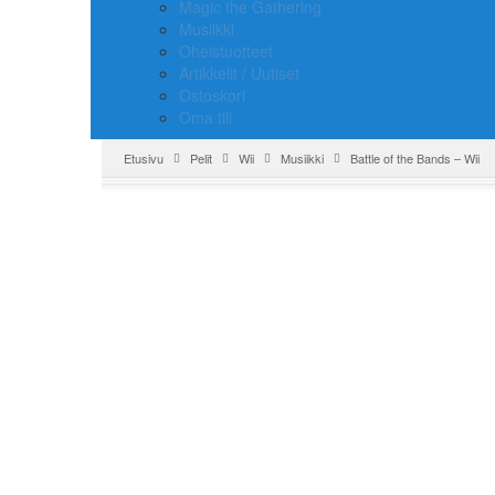
Magic the Gathering
Musiikki
Oheistuotteet
Artikkelit / Uutiset
Ostoskori
Oma tili
Etusivu
Pelit
Wii
Musiikki
Battle of the Bands – Wii