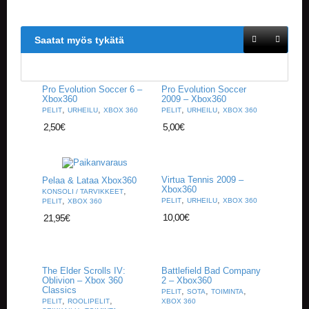
V
A
T
Saatat myös tykätä
L
A
U
Pro Evolution Soccer 6 –
Pro Evolution Soccer
T
Xbox360
2009 – Xbox360
,
,
,
,
A
PELIT
URHEILU
XBOX 360
PELIT
URHEILU
XBOX 360
P
2,50
€
5,00
€
E
L
I
T
Virtua Tennis 2009 –
Pelaa & Lataa Xbox360
Xbox360
,
KONSOLI / TARVIKKEET
,
,
,
PELIT
URHEILU
XBOX 360
M
PELIT
XBOX 360
A
10,00
€
21,95
€
G
I
C
T
The Elder Scrolls IV:
Battlefield Bad Company
H
Oblivion – Xbox 360
2 – Xbox360
E
Classics
,
,
,
PELIT
SOTA
TOIMINTA
,
,
G
PELIT
ROOLIPELIT
XBOX 360