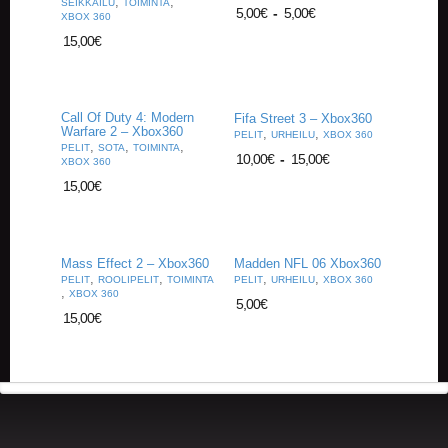
,
,
SEIKKAILU
TOIMINTA
A
5,00
€
-
5,00
€
XBOX 360
T
15,00
€
H
E
R
I
N
Call Of Duty 4: Modern
Fifa Street 3 – Xbox360
Warfare 2 – Xbox360
G
,
,
PELIT
URHEILU
XBOX 360
,
,
,
PELIT
SOTA
TOIMINTA
10,00
€
-
15,00
€
XBOX 360
M
15,00
€
U
S
I
I
Mass Effect 2 – Xbox360
Madden NFL 06 Xbox360
K
,
,
,
,
PELIT
ROOLIPELIT
TOIMINTA
PELIT
URHEILU
XBOX 360
K
,
XBOX 360
I
5,00
€
15,00
€
O
H
E
I
S
T