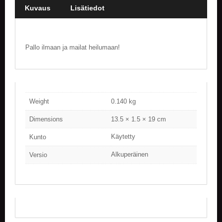
Kuvaus
Lisätiedot
E
L
O
K
Pallo ilmaan ja mailat heilumaan!
U
V
A
T
Weight
0.140 kg
K
I
Dimensions
13.5 × 1.5 × 19 cm
R
J
Käytetty
Kunto
A
T
Alkuperäinen
Versio
/
S
A
R
J
A
K
U