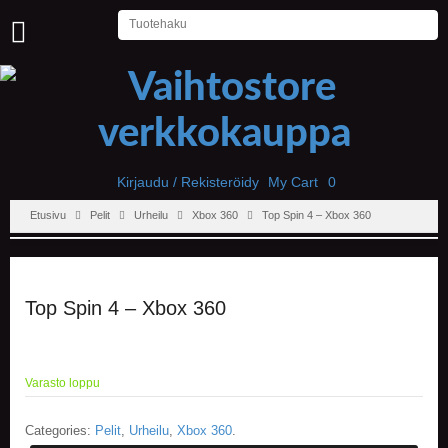
U
U
T
I
S
E
T
Kirjaudu / Rekisteröidy
My Cart
0
Etusivu
Pelit
Urheilu
Xbox 360
Top Spin 4 – Xbox 360
E
T
U
S
I
Top Spin 4 – Xbox 360
V
U
P
Varasto loppu
E
L
I
Categories:
Pelit
,
Urheilu
,
Xbox 360
.
T