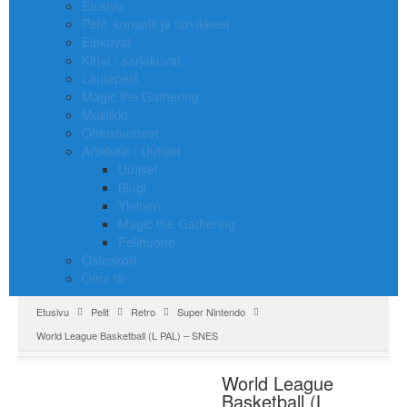
Etusivu
Pelit, konsolit ja tarvikkeet
Elokuvat
Kirjat / sarjakuvat
Lautapelit
Magic the Gathering
Musiikki
Oheistuotteet
Artikkelit / Uutiset
Uutiset
Blogi
Yleinen
Magic the Gathering
Pelihuone
Ostoskori
Oma tili
Etusivu
Pelit
Retro
Super Nintendo
World League Basketball (L PAL) – SNES
World League
Basketball (L