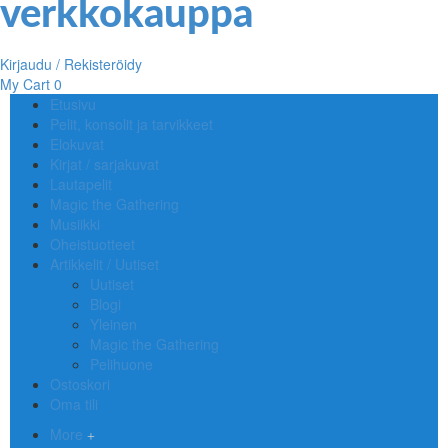
Kirjaudu / Rekisteröidy
My Cart
0
Etusivu
Pelit, konsolit ja tarvikkeet
Elokuvat
Kirjat / sarjakuvat
Lautapelit
Magic the Gathering
Musiikki
Oheistuotteet
Artikkelit / Uutiset
Uutiset
Blogi
Yleinen
Magic the Gathering
Pelihuone
Ostoskori
Oma tili
More