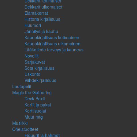
Dekkarit kotimaiset
Dekkarit ulkomaiset
Elämäkerrat
Historia kirjallisuus
Huumori
Jännitys ja kauhu
Kaunokirjallisuus kotimainen
Kaunokirjallisuus ulkomainen
Lääketiede terveys ja kauneus
Novellit
Sarjakuvat
Sota kirjallisuus
Uskonto
Viihdekirjallisuus
Lautapelit
Magic the Gathering
Deck Boxit
Kortit ja pakat
Korttisuojat
Muut mtg
Musiikki
Oheistuotteet
Figuurit ja hahmot