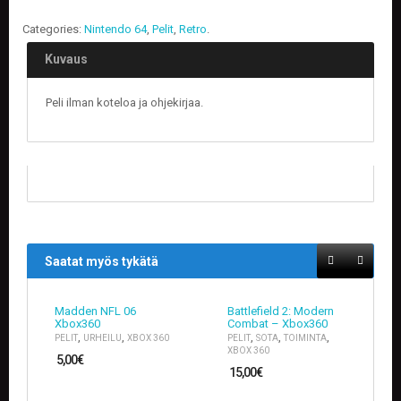
Categories:
Nintendo 64
,
Pelit
,
Retro
.
E
L
Kuvaus
O
K
U
Peli ilman koteloa ja ohjekirjaa.
V
A
T
K
I
R
J
A
Saatat myös tykätä
T
/
S
Madden NFL 06
Battlefield 2: Modern
A
Xbox360
Combat – Xbox360
R
,
,
,
,
,
PELIT
URHEILU
XBOX 360
PELIT
SOTA
TOIMINTA
J
XBOX 360
5,00
€
A
15,00
€
K
U