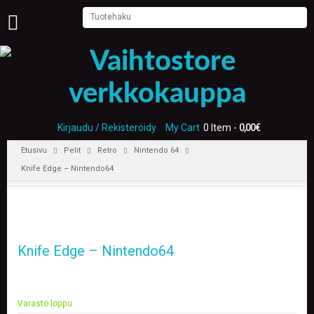
U
U
T
I
S
E
T
Kirjaudu / Rekisteröidy
My Cart
0 Item -
0,00
€
Etusivu
Pelit
Retro
Nintendo 64
E
T
Knife Edge – Nintendo64
U
S
I
V
U
Knife Edge – Nintendo64
P
E
L
I
Varasto loppu
T