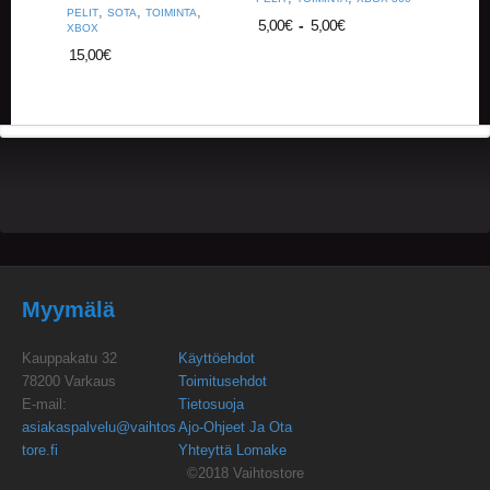
U
,
,
,
PELIT
SOTA
TOIMINTA
5,00
€
-
5,00
€
O
XBOX
T
15,00
€
T
E
E
T
T
A
P
A
H
T
U
Myymälä
M
A
T
Kauppakatu 32
Käyttöehdot
78200 Varkaus
Toimitusehdot
A
E-mail:
Tietosuoja
R
asiakaspalvelu@vaihtos
Ajo-Ohjeet Ja Ota
T
tore.fi
Yhteyttä Lomake
I
©2018 Vaihtostore
K