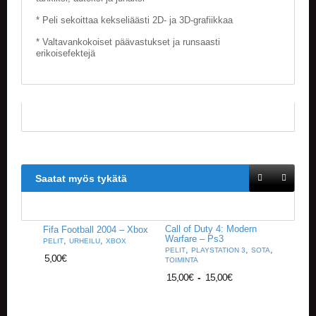
V
A
* Peli sekoittaa kekseliäästi 2D- ja 3D-grafiikkaa
T
* Valtavankokoiset päävastukset ja runsaasti
erikoisefektejä
L
A
U
T
A
P
E
L
I
T
Saatat myös tykätä
M
A
Call of Duty 4: Modern
Fifa Football 2004 – Xbox
G
Warfare – Ps3
,
,
PELIT
URHEILU
XBOX
I
,
,
,
PELIT
PLAYSTATION 3
SOTA
C
5,00
€
TOIMINTA
T
15,00
€
-
15,00
€
H
E
G