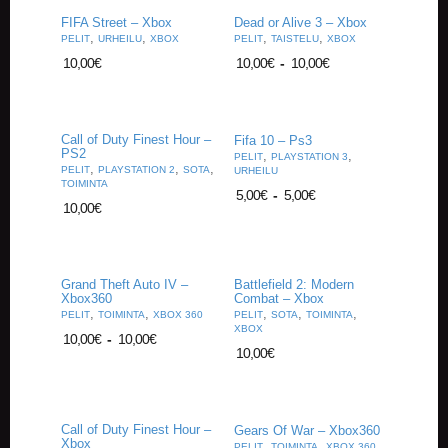
A
FIFA Street – Xbox
Dead or Alive 3 – Xbox
T
,
,
,
,
PELIT
URHEILU
XBOX
PELIT
TAISTELU
XBOX
H
E
10,00
€
10,00
€
-
10,00
€
R
I
N
G
Call of Duty Finest Hour –
Fifa 10 – Ps3
PS2
,
,
PELIT
PLAYSTATION 3
,
,
,
PELIT
PLAYSTATION 2
SOTA
URHEILU
M
TOIMINTA
U
5,00
€
-
5,00
€
10,00
€
S
I
I
K
K
Grand Theft Auto IV –
Battlefield 2: Modern
Xbox360
Combat – Xbox
I
,
,
,
,
,
PELIT
TOIMINTA
XBOX 360
PELIT
SOTA
TOIMINTA
XBOX
10,00
€
-
10,00
€
O
10,00
€
H
E
I
S
Call of Duty Finest Hour –
Gears Of War – Xbox360
T
Xbox
,
,
PELIT
TOIMINTA
XBOX 360