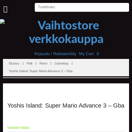
U
U
T
I
S
E
T
Kirjaudu / Rekisteröidy
My Cart
0
Etusivu
Pelit
Retro
Gameboy
E
T
Yoshis Island: Super Mario Advance 3 – Gba
U
S
I
V
U
Yoshis Island: Super Mario Advance 3 – Gba
P
E
L
I
Varasto loppu
T