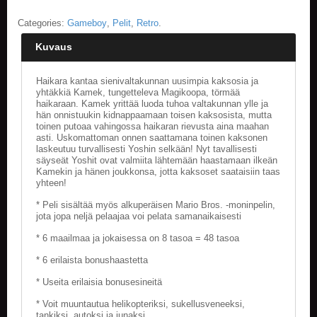
Categories:
Gameboy
,
Pelit
,
Retro
.
E
L
Kuvaus
O
K
U
Haikara kantaa sienivaltakunnan uusimpia kaksosia ja
V
yhtäkkiä Kamek, tungetteleva Magikoopa, törmää
A
haikaraan. Kamek yrittää luoda tuhoa valtakunnan ylle ja
T
hän onnistuukin kidnappaamaan toisen kaksosista, mutta
toinen putoaa vahingossa haikaran rievusta aina maahan
asti. Uskomattoman onnen saattamana toinen kaksonen
K
laskeutuu turvallisesti Yoshin selkään! Nyt tavallisesti
I
säyseät Yoshit ovat valmiita lähtemään haastamaan ilkeän
R
Kamekin ja hänen joukkonsa, jotta kaksoset saataisiin taas
yhteen!
J
A
* Peli sisältää myös alkuperäisen Mario Bros. -moninpelin,
T
jota jopa neljä pelaajaa voi pelata samanaikaisesti
/
S
* 6 maailmaa ja jokaisessa on 8 tasoa = 48 tasoa
A
R
* 6 erilaista bonushaastetta
J
* Useita erilaisia bonusesineitä
A
K
* Voit muuntautua helikopteriksi, sukellusveneeksi,
U
tankiksi, autoksi ja junaksi