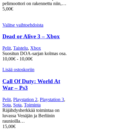
pelimoottori on rakennettu niin,…
5,00
€
Valitse vaihtoehdoista
Dead or Alive 3 – Xbox
Pelit
,
Taistelu
,
Xbox
Suositun DOA-sarjan kolmas osa.
10,00
€
-
10,00
€
Lisää ostoskoriin
Call Of Duty: World At
War – Ps3
Pelit
,
Playstation 2
,
Playstation 3
,
Sota
,
Sota
,
Toiminta
Räjähdysherkkää toimintaa on
luvassa Venäjän ja Berliinin
raunioilla…
15,00
€