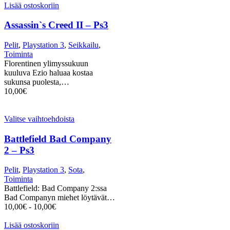
Lisää ostoskoriin
Assassin`s Creed II – Ps3
Pelit
,
Playstation 3
,
Seikkailu
,
Toiminta
Florentinen ylimyssukuun
kuuluva Ezio haluaa kostaa
sukunsa puolesta,…
10,00
€
Valitse vaihtoehdoista
Battlefield Bad Company
2 – Ps3
Pelit
,
Playstation 3
,
Sota
,
Toiminta
Battlefield: Bad Company 2:ssa
Bad Companyn miehet löytävät…
10,00
€
-
10,00
€
Lisää ostoskoriin