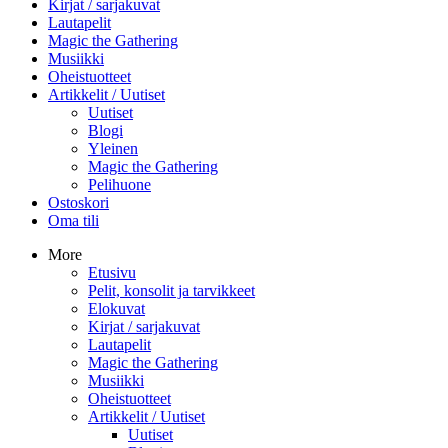
Kirjat / sarjakuvat
Lautapelit
Magic the Gathering
Musiikki
Oheistuotteet
Artikkelit / Uutiset
Uutiset
Blogi
Yleinen
Magic the Gathering
Pelihuone
Ostoskori
Oma tili
More
Etusivu
Pelit, konsolit ja tarvikkeet
Elokuvat
Kirjat / sarjakuvat
Lautapelit
Magic the Gathering
Musiikki
Oheistuotteet
Artikkelit / Uutiset
Uutiset