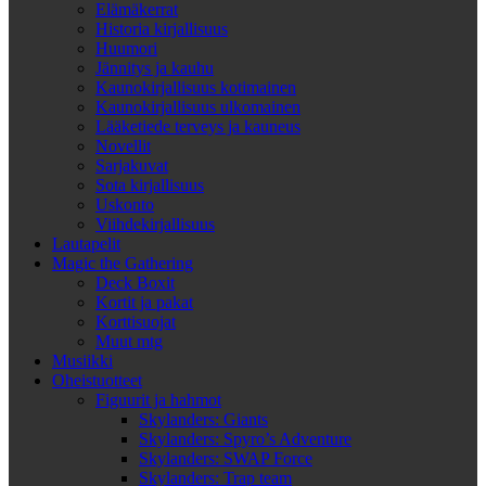
Elämäkerrat
Historia kirjallisuus
Huumori
Jännitys ja kauhu
Kaunokirjallisuus kotimainen
Kaunokirjallisuus ulkomainen
Lääketiede terveys ja kauneus
Novellit
Sarjakuvat
Sota kirjallisuus
Uskonto
Viihdekirjallisuus
Lautapelit
Magic the Gathering
Deck Boxit
Kortit ja pakat
Korttisuojat
Muut mtg
Musiikki
Oheistuotteet
Figuurit ja hahmot
Skylanders: Giants
Skylanders: Spyro’s Adventure
Skylanders: SWAP Force
Skylanders: Trap team