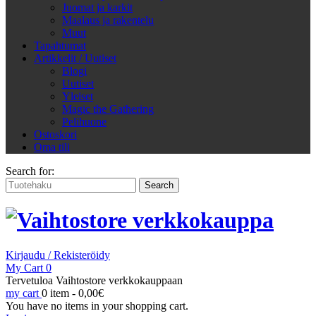
Juomat ja karkit
Maalaus ja rakentelu
Muut
Tapahtumat
Artikkelit / Uutiset
Blogi
Uutiset
Yleiset
Magic the Gathering
Pelihuone
Ostoskori
Oma tili
Search for:
Kirjaudu / Rekisteröidy
My Cart
0
Tervetuloa Vaihtostore verkkokauppaan
my cart
0 item -
0,00
€
You have no items in your shopping cart.