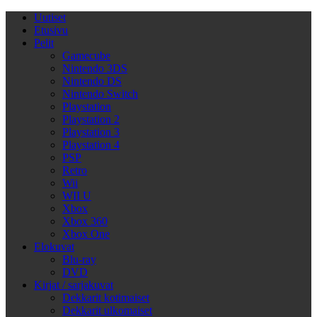
Uutiset
Etusivu
Pelit
Gamecube
Nintendo 3DS
Nintendo DS
Nintendo Switch
Playstation
Playstation 2
Playstation 3
Playstation 4
PSP
Retro
Wii
WII U
Xbox
Xbox 360
Xbox One
Elokuvat
Blu-ray
DVD
Kirjat / sarjakuvat
Dekkarit kotimaiset
Dekkarit ulkomaiset