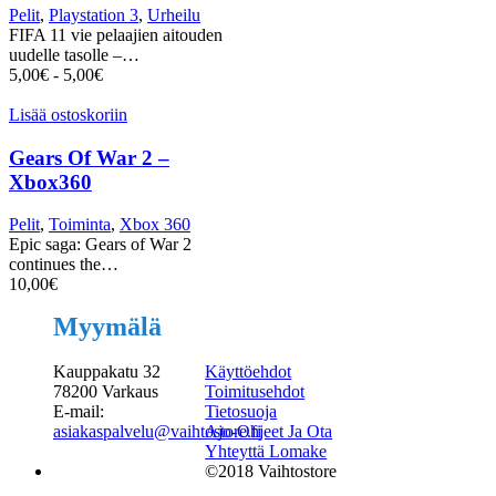
Pelit
,
Playstation 3
,
Urheilu
FIFA 11 vie pelaajien aitouden
uudelle tasolle –…
5,00
€
-
5,00
€
Lisää ostoskoriin
Gears Of War 2 –
Xbox360
Pelit
,
Toiminta
,
Xbox 360
Epic saga: Gears of War 2
continues the…
10,00
€
Myymälä
Kauppakatu 32
Käyttöehdot
78200 Varkaus
Toimitusehdot
E-mail:
Tietosuoja
asiakaspalvelu@vaihtostore.fi
Ajo-Ohjeet Ja Ota
Yhteyttä Lomake
©2018 Vaihtostore