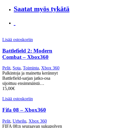
Saatat myös tykätä
Lisää ostoskoriin
Battlefield 2: Modern
Combat – Xbox360
Pelit
,
Sota
,
Toiminta
,
Xbox 360
Palkintoja ja mainetta kerännyt
Battlefield-sarjan jatko-osa
sijoittuu ensimmäistä…
15,00
€
Lisää ostoskoriin
Fifa 08 – Xbox360
Pelit
,
Urheilu
,
Xbox 360
FIFA 08:n seuraavan sukupolven