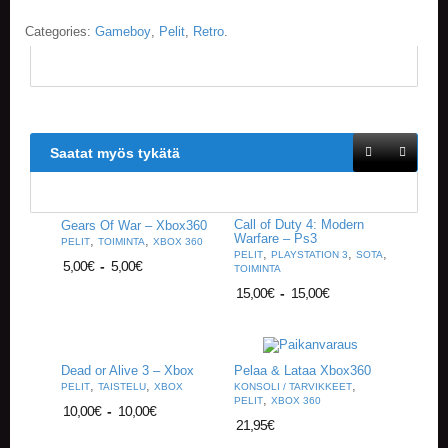
Categories:
Gameboy
,
Pelit
,
Retro
.
Saatat myös tykätä
Call of Duty 4: Modern
Gears Of War – Xbox360
Warfare – Ps3
,
,
PELIT
TOIMINTA
XBOX 360
,
,
,
PELIT
PLAYSTATION 3
SOTA
5,00
€
-
5,00
€
TOIMINTA
15,00
€
-
15,00
€
Dead or Alive 3 – Xbox
Pelaa & Lataa Xbox360
,
,
,
PELIT
TAISTELU
XBOX
KONSOLI / TARVIKKEET
,
PELIT
XBOX 360
10,00
€
-
10,00
€
21,95
€