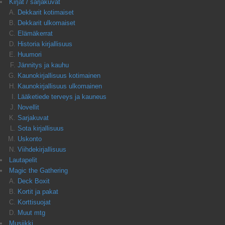
Kirjat / sarjakuvat
Dekkarit kotimaiset
Dekkarit ulkomaiset
Elämäkerrat
Historia kirjallisuus
Huumori
Jännitys ja kauhu
Kaunokirjallisuus kotimainen
Kaunokirjallisuus ulkomainen
Lääketiede terveys ja kauneus
Novellit
Sarjakuvat
Sota kirjallisuus
Uskonto
Viihdekirjallisuus
Lautapelit
Magic the Gathering
Deck Boxit
Kortit ja pakat
Korttisuojat
Muut mtg
Musiikki