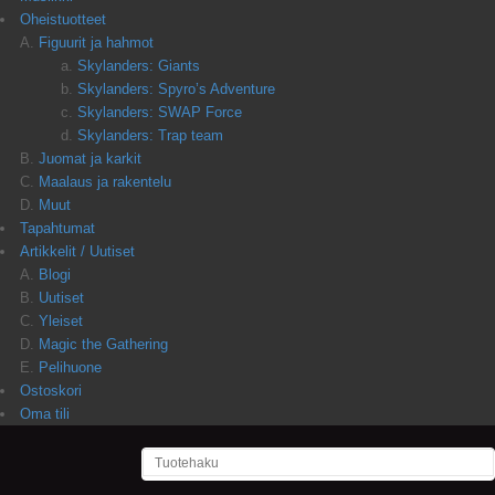
Oheistuotteet
Figuurit ja hahmot
Skylanders: Giants
Skylanders: Spyro’s Adventure
Skylanders: SWAP Force
Skylanders: Trap team
Juomat ja karkit
Maalaus ja rakentelu
Muut
Tapahtumat
Artikkelit / Uutiset
Blogi
Uutiset
Yleiset
Magic the Gathering
Pelihuone
Ostoskori
Oma tili