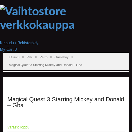
Kirjaudu / Rekisteröidy
My Cart
0
Etusivu
Pelit
Retro
Gameboy
Magical Quest 3 Starring Mickey and Donald – Gba
Magical Quest 3 Starring Mickey and Donald
– Gba
Varasto loppu