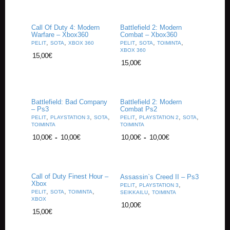
Call Of Duty 4: Modern
Battlefield 2: Modern
Warfare – Xbox360
Combat – Xbox360
,
,
,
,
,
PELIT
SOTA
XBOX 360
PELIT
SOTA
TOIMINTA
XBOX 360
15,00
€
15,00
€
Battlefield: Bad Company
Battlefield 2: Modern
– Ps3
Combat Ps2
,
,
,
,
,
,
PELIT
PLAYSTATION 3
SOTA
PELIT
PLAYSTATION 2
SOTA
TOIMINTA
TOIMINTA
10,00
€
-
10,00
€
10,00
€
-
10,00
€
Call of Duty Finest Hour –
Assassin`s Creed II – Ps3
Xbox
,
,
PELIT
PLAYSTATION 3
,
,
,
,
PELIT
SOTA
TOIMINTA
SEIKKAILU
TOIMINTA
XBOX
10,00
€
15,00
€