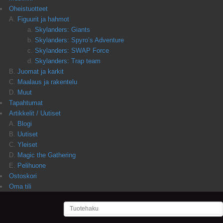
Oheistuotteet
Figuurit ja hahmot
Skylanders: Giants
Skylanders: Spyro’s Adventure
Skylanders: SWAP Force
Skylanders: Trap team
Juomat ja karkit
Maalaus ja rakentelu
Muut
Tapahtumat
Artikkelit / Uutiset
Blogi
Uutiset
Yleiset
Magic the Gathering
Pelihuone
Ostoskori
Oma tili