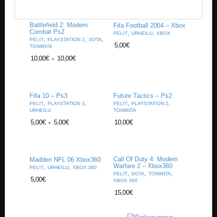
Battlefield 2: Modern
Fifa Football 2004 – Xbox
Combat Ps2
,
,
PELIT
URHEILU
XBOX
,
,
,
PELIT
PLAYSTATION 2
SOTA
5,00
€
TOIMINTA
10,00
€
-
10,00
€
Fifa 10 – Ps3
Future Tactics – Ps2
,
,
,
,
PELIT
PLAYSTATION 3
PELIT
PLAYSTATION 2
URHEILU
TOIMINTA
5,00
€
-
5,00
€
10,00
€
Call Of Duty 4: Modern
Madden NFL 06 Xbox360
Warfare 2 – Xbox360
,
,
PELIT
URHEILU
XBOX 360
,
,
,
PELIT
SOTA
TOIMINTA
5,00
€
XBOX 360
15,00
€