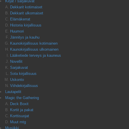
Kirjat / sarjakuvat
Dekkarit kotimaiset
Dekkarit ulkomaiset
Elämäkerrat
Historia kirjallisuus
Huumori
Jännitys ja kauhu
Kaunokirjallisuus kotimainen
Kaunokirjallisuus ulkomainen
Lääketiede terveys ja kauneus
Novellit
Sarjakuvat
Sota kirjallisuus
Uskonto
Viihdekirjallisuus
Lautapelit
Magic the Gathering
Deck Boxit
Kortit ja pakat
Korttisuojat
Muut mtg
Musiikki