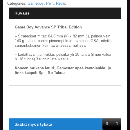
Categories:
Gameboy
,
Pelit
,
Retro
.
Kuvaus
Game Boy Advance SP Tribal Edition
– Strategiset mitat: 84,6 mm (k) x 82 mm (l), painoa vain
143 g. Lähes puolet pienempi kuin tavallinen GBA, näyttö
samankokoinen kuin tavallisessa mallissa
– Ladattava litium-akku, peliaika yli 10 tuntia (ilman valoa
n. 18 tuntia) 3 tunnin latauksella.
Koneen mukana laturi, Gamester upea kantolaukku ja
linkkikaapeli Sp – Sp Takuu
Saatat myös tykätä