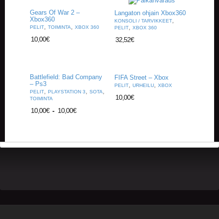
Gears Of War 2 –
Langaton ohjain Xbox360
Xbox360
,
KONSOLI / TARVIKKEET
,
,
,
PELIT
TOIMINTA
XBOX 360
PELIT
XBOX 360
10,00
€
32,52
€
Battlefield: Bad Company
FIFA Street – Xbox
– Ps3
,
,
PELIT
URHEILU
XBOX
,
,
,
PELIT
PLAYSTATION 3
SOTA
10,00
€
TOIMINTA
10,00
€
-
10,00
€