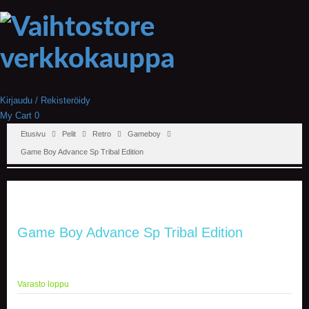
Kirjaudu / Rekisteröidy
My Cart
0
Etusivu
Pelit
Retro
Gameboy
Game Boy Advance Sp Tribal Edition
Game Boy Advance Sp Tribal Edition
Varasto loppu