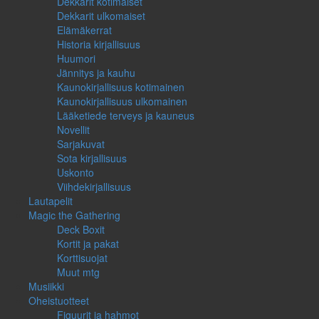
Dekkarit kotimaiset
Dekkarit ulkomaiset
Elämäkerrat
Historia kirjallisuus
Huumori
Jännitys ja kauhu
Kaunokirjallisuus kotimainen
Kaunokirjallisuus ulkomainen
Lääketiede terveys ja kauneus
Novellit
Sarjakuvat
Sota kirjallisuus
Uskonto
Viihdekirjallisuus
Lautapelit
Magic the Gathering
Deck Boxit
Kortit ja pakat
Korttisuojat
Muut mtg
Musiikki
Oheistuotteet
Figuurit ja hahmot