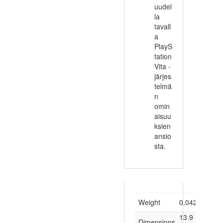
uudel
la
tavall
a
PlayS
tation
Vita -
järjes
telmä
n
omin
aisuu
ksien
ansio
sta.
Weight
0.042 kg
13.9 × 1.4 ×
Dimensions