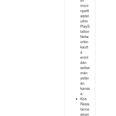
iin
moni
npelit
aistel
uihin
PlayS
tation
Netw
orkin
kautt
a
enint
ään
seitse
män
ystäv
än
kanss
a.
Koe
Resis
tance
aivan