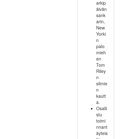
arkip
äivän
sank
arin,
New
Yorki
n
palo
mieh
en
Tom
Riley
n
silmie
n
kautt
a.
Osalli
stu
toimi
nnant
äyteis