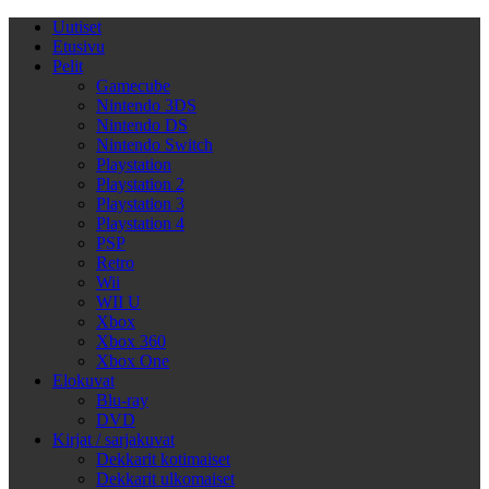
Uutiset
Etusivu
Pelit
Gamecube
Nintendo 3DS
Nintendo DS
Nintendo Switch
Playstation
Playstation 2
Playstation 3
Playstation 4
PSP
Retro
Wii
WII U
Xbox
Xbox 360
Xbox One
Elokuvat
Blu-ray
DVD
Kirjat / sarjakuvat
Dekkarit kotimaiset
Dekkarit ulkomaiset