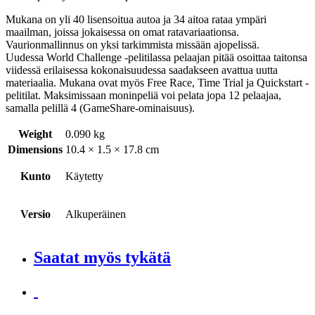
Mukana on yli 40 lisensoitua autoa ja 34 aitoa rataa ympäri
maailman, joissa jokaisessa on omat ratavariaationsa.
Vaurionmallinnus on yksi tarkimmista missään ajopelissä.
Uudessa World Challenge -pelitilassa pelaajan pitää osoittaa taitonsa
viidessä erilaisessa kokonaisuudessa saadakseen avattua uutta
materiaalia. Mukana ovat myös Free Race, Time Trial ja Quickstart -
pelitilat. Maksimissaan moninpeliä voi pelata jopa 12 pelaajaa,
samalla pelillä 4 (GameShare-ominaisuus).
Weight
0.090 kg
Dimensions
10.4 × 1.5 × 17.8 cm
Kunto
Käytetty
Versio
Alkuperäinen
Saatat myös tykätä