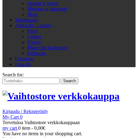
Juomat ja karkit
Maalaus ja rakentelu
Muut
Tapahtumat
Artikkelit / Uutiset
Blogi
Uutiset
Yleiset
Magic the Gathering
Pelihuone
Ostoskori
Oma tili
Search for:
Kirjaudu / Rekisteröidy
My Cart
0
Tervetuloa Vaihtostore verkkokauppaan
my cart
0 item -
0,00
€
You have no items in your shopping cart.