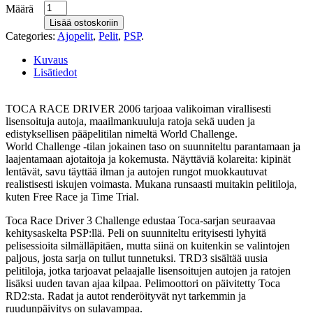
Määrä
Lisää ostoskoriin
Categories:
Ajopelit
,
Pelit
,
PSP
.
Kuvaus
Lisätiedot
TOCA RACE DRIVER 2006 tarjoaa valikoiman virallisesti
lisensoituja autoja, maailmankuuluja ratoja sekä uuden ja
edistyksellisen pääpelitilan nimeltä World Challenge.
World Challenge -tilan jokainen taso on suunniteltu parantamaan ja
laajentamaan ajotaitoja ja kokemusta. Näyttäviä kolareita: kipinät
lentävät, savu täyttää ilman ja autojen rungot muokkautuvat
realistisesti iskujen voimasta. Mukana runsaasti muitakin pelitiloja,
kuten Free Race ja Time Trial.
Toca Race Driver 3 Challenge edustaa Toca-sarjan seuraavaa
kehitysaskelta PSP:llä. Peli on suunniteltu erityisesti lyhyitä
pelisessioita silmälläpitäen, mutta siinä on kuitenkin se valintojen
paljous, josta sarja on tullut tunnetuksi. TRD3 sisältää uusia
pelitiloja, jotka tarjoavat pelaajalle lisensoitujen autojen ja ratojen
lisäksi uuden tavan ajaa kilpaa. Pelimoottori on päivitetty Toca
RD2:sta. Radat ja autot renderöityvät nyt tarkemmin ja
ruudunpäivitys on sulavampaa.