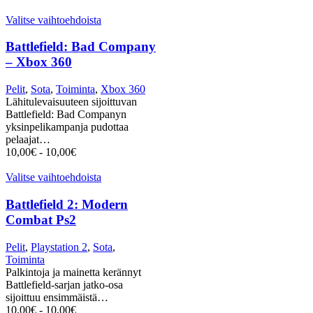
Valitse vaihtoehdoista
Battlefield: Bad Company
– Xbox 360
Pelit
,
Sota
,
Toiminta
,
Xbox 360
Lähitulevaisuuteen sijoittuvan
Battlefield: Bad Companyn
yksinpelikampanja pudottaa
pelaajat…
10,00
€
-
10,00
€
Valitse vaihtoehdoista
Battlefield 2: Modern
Combat Ps2
Pelit
,
Playstation 2
,
Sota
,
Toiminta
Palkintoja ja mainetta kerännyt
Battlefield-sarjan jatko-osa
sijoittuu ensimmäistä…
10,00
€
-
10,00
€