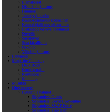
Elämäkerrat
Historia kirjallisuus
Huumori
Jännitys ja kauhu
Kaunokirjallisuus kotimainen
Kaunokirjallisuus ulkomainen
Lääketiede terveys ja kauneus
Novellit
Sarjakuvat
Sota kirjallisuus
Uskonto
Viihdekirjallisuus
Lautapelit
Magic the Gathering
Deck Boxit
Kortit ja pakat
Korttisuojat
Muut mtg
Musiikki
Oheistuotteet
Figuurit ja hahmot
Skylanders: Giants
Skylanders: Spyro’s Adventure
Skylanders: SWAP Force
Skylanders: Trap team