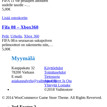
FIFA 11 vie pelaajien aitouden
uudelle tasolle –…
5,00
€
Lisää ostoskoriin
Fifa 08 – Xbox360
Pelit
,
Urheilu
,
Xbox 360
FIFA 08:n seuraavan sukupolven
pelimoottori on rakennettu niin,…
5,00
€
Myymälä
Kauppakatu 32
Käyttöehdot
78200 Varkaus
Toimitusehdot
E-mail:
Tietosuoja
asiakaspalvelu@vaihtostore.fi
Ajo-Ohjeet Ja Ota
Yhteyttä Lomake
©2018 Vaihtostore
© 2014 WooCommerce Game Store Theme. All Rights Reverved.
3rd Footer 2