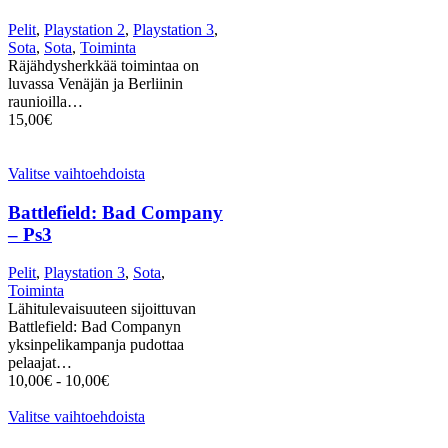
Pelit
,
Playstation 2
,
Playstation 3
,
Sota
,
Sota
,
Toiminta
Räjähdysherkkää toimintaa on
luvassa Venäjän ja Berliinin
raunioilla…
15,00
€
Valitse vaihtoehdoista
Battlefield: Bad Company
– Ps3
Pelit
,
Playstation 3
,
Sota
,
Toiminta
Lähitulevaisuuteen sijoittuvan
Battlefield: Bad Companyn
yksinpelikampanja pudottaa
pelaajat…
10,00
€
-
10,00
€
Valitse vaihtoehdoista