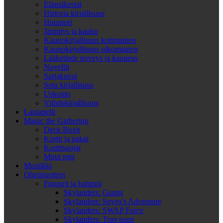
Elämäkerrat
Historia kirjallisuus
Huumori
Jännitys ja kauhu
Kaunokirjallisuus kotimainen
Kaunokirjallisuus ulkomainen
Lääketiede terveys ja kauneus
Novellit
Sarjakuvat
Sota kirjallisuus
Uskonto
Viihdekirjallisuus
Lautapelit
Magic the Gathering
Deck Boxit
Kortit ja pakat
Korttisuojat
Muut mtg
Musiikki
Oheistuotteet
Figuurit ja hahmot
Skylanders: Giants
Skylanders: Spyro’s Adventure
Skylanders: SWAP Force
Skylanders: Trap team