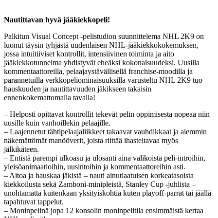
Nautittavan hyvä jääkiekkopeli!
Palkitun Visual Concept -pelistudion suunnittelema NHL 2K9 on
luonut täysin tyhjästä uudenlaisen NHL-jääkiekkokokemuksen,
jossa intuitiiviset kontrollit, intensiivinen toiminta ja aito
jääkiekkotunnelma yhdistyvät eheäksi kokonaisuudeksi. Uusilla
kommentaattoreilla, pelaajaystävällisellä franchise-moodilla ja
parannetuilla verkkopeliominaisuuksilla varusteltu NHL 2K9 tuo
hauskuuden ja nautittavuuden jäkikseen takaisin
ennenkokemattomalla tavalla!
– Helposti opittavat kontrollit tekevät pelin oppimisesta nopeaa niin
uusille kuin vanhoillekin pelaajille.
– Laajennetut tähtipelaajaliikkeet takaavat vauhdikkaat ja aiemmin
näkemättömät manööverit, joista riittää ihasteltavaa myös
jälkikäteen.
– Entistä parempi ulkoasu ja ulosanti aina valikoista peli-introihin,
yleisöanimaatioihin, uusintoihin ja kommentaattoreihin asti.
– Aitoa ja hauskaa jäkistä – nauti ainutlaatuisen korkeatasoista
kiekkoilusta sekä Zamboni-minipleistä, Stanley Cup -juhlista –
unohtamatta kuitenkaan yksityiskohtia kuten playoff-parrat tai jäällä
tapahtuvat tappelut.
– Moninpelinä jopa 12 konsolin moninpelitila ensimmäistä kertaa