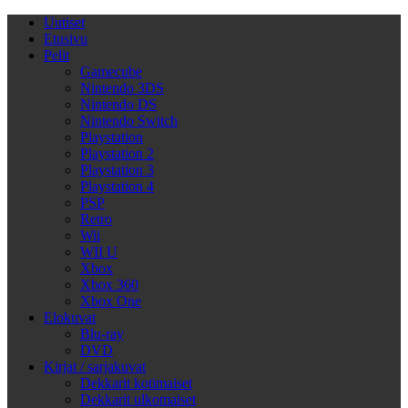
Uutiset
Etusivu
Pelit
Gamecube
Nintendo 3DS
Nintendo DS
Nintendo Switch
Playstation
Playstation 2
Playstation 3
Playstation 4
PSP
Retro
Wii
WII U
Xbox
Xbox 360
Xbox One
Elokuvat
Blu-ray
DVD
Kirjat / sarjakuvat
Dekkarit kotimaiset
Dekkarit ulkomaiset