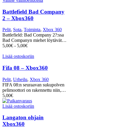
Valitse vaihtoehdoista
Battlefield Bad Company
2 – Xbox360
Pelit
,
Sota
,
Toiminta
,
Xbox 360
Battlefield: Bad Company 2?:ssa
Bad Companyn miehet löytävät…
5,00
€
-
5,00
€
Lisää ostoskoriin
Fifa 08 – Xbox360
Pelit
,
Urheilu
,
Xbox 360
FIFA 08:n seuraavan sukupolven
pelimoottori on rakennettu niin,…
5,00
€
Lisää ostoskoriin
Langaton ohjain
Xbox360