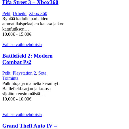
Fifa Street 3 – Xbox360
Pelit
,
Urheilu
,
Xbox 360
Ryntää kadulle parhaiden
ammattilaispelaajien kanssa ja koe
katufutiksen…
10,00
€
-
15,00
€
Valitse vaihtoehdoista
Battlefield 2: Modern
Combat Ps2
Pelit
,
Playstation 2
,
Sota
,
Toiminta
Palkintoja ja mainetta kerännyt
Battlefield-sarjan jatko-osa
sijoittuu ensimmäistä…
10,00
€
-
10,00
€
Valitse vaihtoehdoista
Grand Theft Auto IV –