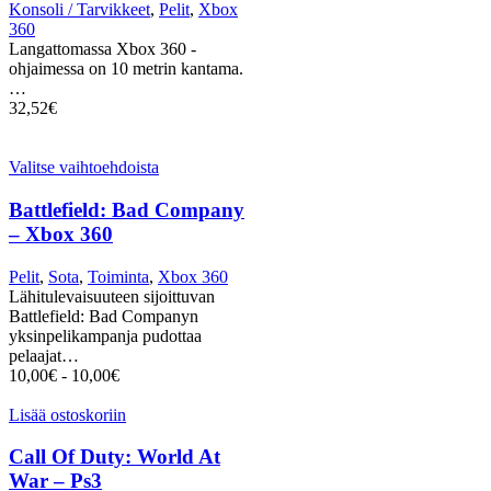
Konsoli / Tarvikkeet
,
Pelit
,
Xbox
360
Langattomassa Xbox 360 -
ohjaimessa on 10 metrin kantama.
…
32,52
€
Valitse vaihtoehdoista
Battlefield: Bad Company
– Xbox 360
Pelit
,
Sota
,
Toiminta
,
Xbox 360
Lähitulevaisuuteen sijoittuvan
Battlefield: Bad Companyn
yksinpelikampanja pudottaa
pelaajat…
10,00
€
-
10,00
€
Lisää ostoskoriin
Call Of Duty: World At
War – Ps3