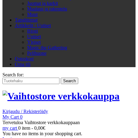
Juomat ja karkit
Maalaus ja rakentelu
Muut
Tapahtumat
Artikkelit / Uutiset
Blogi
Uutiset
Yleiset
Magic the Gathering
Pelihuone
Ostoskori
Oma tili
Search for:
Kirjaudu / Rekisteröidy
My Cart
0
Tervetuloa Vaihtostore verkkokauppaan
my cart
0 item -
0,00
€
You have no items in your shopping cart.