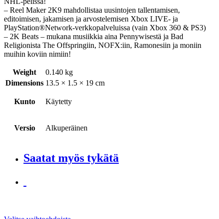
NHL-pelissä!
– Reel Maker 2K9 mahdollistaa uusintojen tallentamisen,
editoimisen, jakamisen ja arvostelemisen Xbox LIVE- ja
PlayStation®Network-verkkopalveluissa (vain Xbox 360 & PS3)
– 2K Beats – mukana musiikkia aina Pennywisestä ja Bad
Religionista The Offspringiin, NOFX:iin, Ramonesiin ja moniin
muihin koviin nimiin!
Weight
0.140 kg
Dimensions
13.5 × 1.5 × 19 cm
Kunto
Käytetty
Versio
Alkuperäinen
Saatat myös tykätä