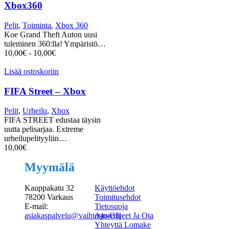
Xbox360
Pelit
,
Toiminta
,
Xbox 360
Koe Grand Theft Auton uusi
tuleminen 360:lla! Ympäristö…
10,00
€
-
10,00
€
Lisää ostoskoriin
FIFA Street – Xbox
Pelit
,
Urheilu
,
Xbox
FIFA STREET edustaa täysin
uutta pelisarjaa. Extreme
urheilupelityyliin…
10,00
€
Myymälä
Kauppakatu 32
Käyttöehdot
78200 Varkaus
Toimitusehdot
E-mail:
Tietosuoja
asiakaspalvelu@vaihtostore.fi
Ajo-Ohjeet Ja Ota
Yhteyttä Lomake