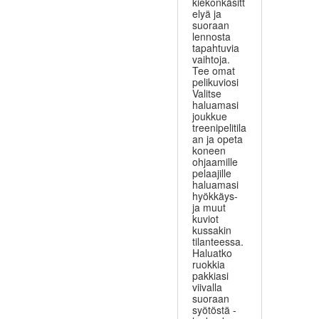
kiekonkäsitt
elyä ja
suoraan
lennosta
tapahtuvia
vaihtoja.
Tee omat
pelikuviosi
Valitse
haluamasi
joukkue
treenipelitila
an ja opeta
koneen
ohjaamille
pelaajille
haluamasi
hyökkäys-
ja muut
kuviot
kussakin
tilanteessa.
Haluatko
ruokkia
pakkiasi
viivalla
suoraan
syötöstä -