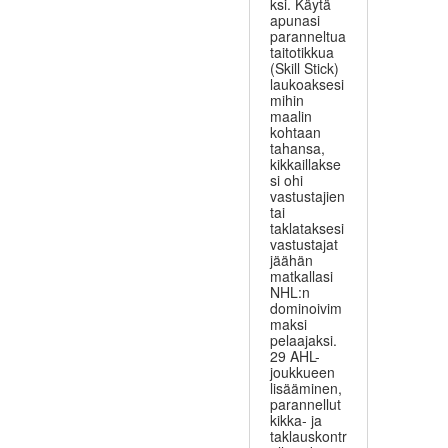
ksi. Käytä
apunasi
paranneltua
taitotikkua
(Skill Stick)
laukoaksesi
mihin
maalin
kohtaan
tahansa,
kikkaillakse
si ohi
vastustajien
tai
taklataksesi
vastustajat
jäähän
matkallasi
NHL:n
dominoivim
maksi
pelaajaksi.
29 AHL-
joukkueen
lisääminen,
parannellut
kikka- ja
taklauskontr