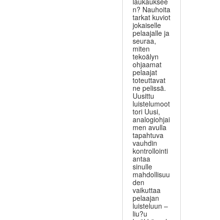
laukauksee
n? Nauhoita
tarkat kuviot
jokaiselle
pelaajalle ja
seuraa,
miten
tekoälyn
ohjaamat
pelaajat
toteuttavat
ne pelissä.
Uusittu
luistelumoot
tori Uusi,
analogiohjai
men avulla
tapahtuva
vauhdin
kontrollointi
antaa
sinulle
mahdollisuu
den
vaikuttaa
pelaajan
luisteluun –
liu?u