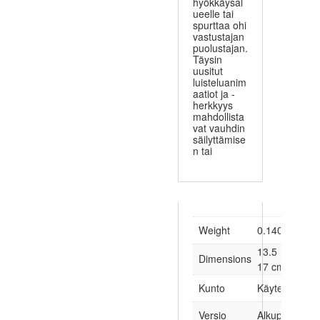
hyökkäysal
ueelle tai
spurttaa ohi
vastustajan
puolustajan.
Täysin
uusitut
luisteluanim
aatiot ja -
herkkyys
mahdollista
vat vauhdin
säilyttämise
n tai
Weight
0.140 kg
13.5 × 1.5 ×
Dimensions
17 cm
Kunto
Käytetty
Versio
Alkuperäinen