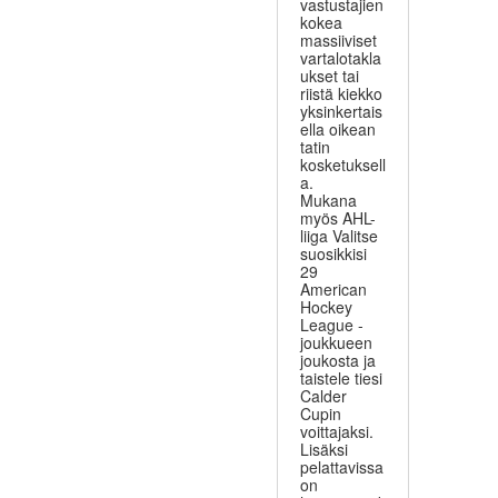
vastustajien
kokea
massiiviset
vartalotakla
ukset tai
riistä kiekko
yksinkertais
ella oikean
tatin
kosketuksell
a.
Mukana
myös AHL-
liiga Valitse
suosikkisi
29
American
Hockey
League -
joukkueen
joukosta ja
taistele tiesi
Calder
Cupin
voittajaksi.
Lisäksi
pelattavissa
on