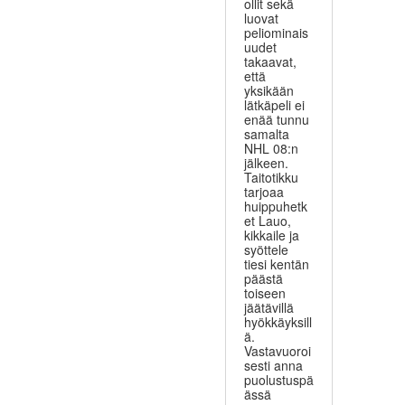
ollit sekä
luovat
peliominais
uudet
takaavat,
että
yksikään
lätkäpeli ei
enää tunnu
samalta
NHL 08:n
jälkeen.
Taitotikku
tarjoaa
huippuhetk
et Lauo,
kikkaile ja
syöttele
tiesi kentän
päästä
toiseen
jäätävillä
hyökkäyksill
ä.
Vastavuoroi
sesti anna
puolustuspä
ässä