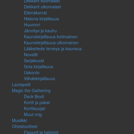
Dekkarit kotimaiset
Dekkarit ulkomaiset
Elämäkerrat
Historia kirjallisuus
Huumori
Jännitys ja kauhu
Kaunokirjallisuus kotimainen
Kaunokirjallisuus ulkomainen
Lääketiede terveys ja kauneus
Novellit
Sarjakuvat
Sota kirjallisuus
Uskonto
Viihdekirjallisuus
Lautapelit
Magic the Gathering
Deck Boxit
Kortit ja pakat
Korttisuojat
Muut mtg
Musiikki
Oheistuotteet
Figuurit ja hahmot