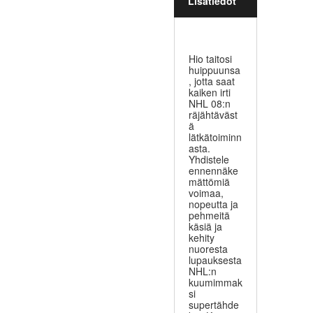
Lisätiedot
Hio taitosi
huippuunsa
, jotta saat
kaiken irti
NHL 08:n
räjähtäväst
ä
lätkätoiminn
asta.
Yhdistele
ennennäke
mättömiä
voimaa,
nopeutta ja
pehmeitä
käsiä ja
kehity
nuoresta
lupauksesta
NHL:n
kuumimmak
si
supertähde