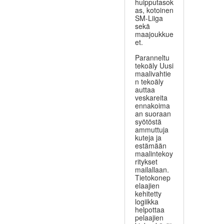
huipputasok
as, kotoinen
SM-Liiga
sekä
maajoukkue
et.
Paranneltu
tekoäly Uusi
maalivahtie
n tekoäly
auttaa
veskareita
ennakoima
an suoraan
syötöstä
ammuttuja
kuteja ja
estämään
maalintekoy
ritykset
mailallaan.
Tietokonep
elaajien
kehitetty
logiikka
helpottaa
pelaajien