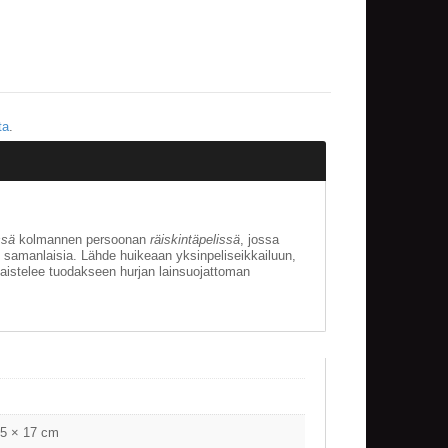
ta
.
ssä
kolmannen persoonan
räiskintäpelissä
, jossa
n samanlaisia. Lähde huikeaan yksinpeliseikkailuun,
istelee tuodakseen hurjan lainsuojattoman
.5 × 17 cm