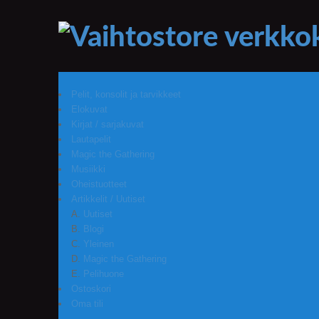
Pelit, konsolit ja tarvikkeet
Elokuvat
Kirjat / sarjakuvat
Lautapelit
Magic the Gathering
Musiikki
Oheistuotteet
Artikkelit / Uutiset
Uutiset
Blogi
Yleinen
Magic the Gathering
Pelihuone
Ostoskori
Oma tili