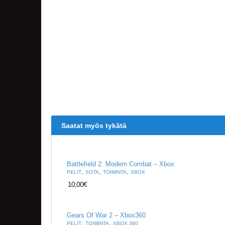
Saatat myös tykätä
Battlefield 2: Modern Combat – Xbox
,
,
,
PELIT
SOTA
TOIMINTA
XBOX
10,00
€
Gears Of War 2 – Xbox360
,
,
PELIT
TOIMINTA
XBOX 360