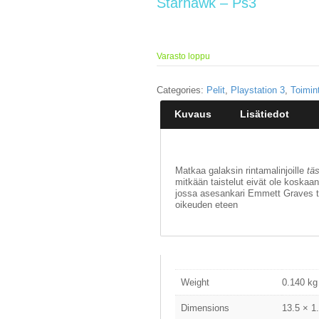
Starhawk – Ps3
Varasto loppu
Categories:
Pelit
,
Playstation 3
,
Toimin
Kuvaus
Lisätiedot
Matkaa galaksin rintamalinjoille
tä
mitkään taistelut eivät ole koskaa
jossa asesankari Emmett Graves ta
oikeuden eteen
Weight
0.140 kg
Dimensions
13.5 × 1