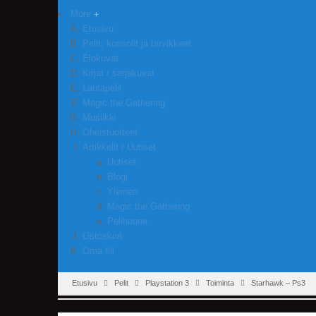
More
Etusivu
Pelit, konsolit ja tarvikkeet
Elokuvat
Kirjat / sarjakuvat
Lautapelit
Magic the Gathering
Musiikki
Oheistuotteet
Artikkelit / Uutiset
Uutiset
Blogi
Yleinen
Magic the Gathering
Pelihuone
Ostoskori
Oma tili
Etusivu
Pelit
Playstation 3
Toiminta
Starhawk – Ps3