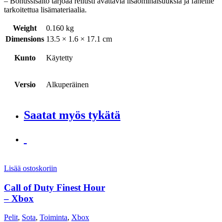
– Bonussisältö tarjoaa reilusti avattavia lisäominaisuuksia ja faneille
tarkoitettua lisämateriaalia.
Weight
0.160 kg
Dimensions
13.5 × 1.6 × 17.1 cm
Kunto
Käytetty
Versio
Alkuperäinen
Saatat myös tykätä
Lisää ostoskoriin
Call of Duty Finest Hour
– Xbox
Pelit
,
Sota
,
Toiminta
,
Xbox