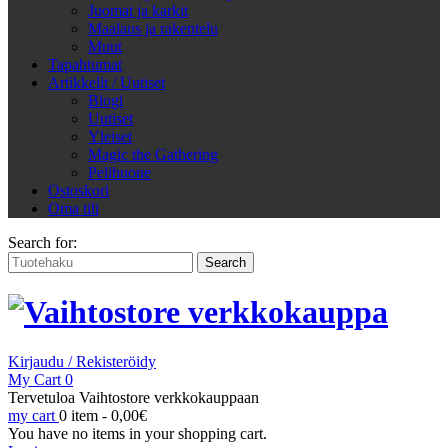
Juomat ja karkit
Maalaus ja rakentelu
Muut
Tapahtumat
Artikkelit / Uutiset
Blogi
Uutiset
Yleiset
Magic the Gathering
Pelihuone
Ostoskori
Oma tili
Search for:
Kirjaudu / Rekisteröidy
My Cart
0
Tervetuloa Vaihtostore verkkokauppaan
my cart
0 item -
0,00
€
You have no items in your shopping cart.