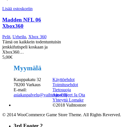
Lisää ostoskoriin
Madden NFL 06
Xbox360
Pelit
,
Urheilu
,
Xbox 360
Tämä on kaikkein todentuntuisin
jenkkifutispeli koskaan ja
Xbox360…
5,00
€
Myymälä
Kauppakatu 32
Käyttöehdot
78200 Varkaus
Toimitusehdot
E-mail:
Tietosuoja
asiakaspalvelu@vaihtostore.fi
Ajo-Ohjeet Ja Ota
Yhteyttä Lomake
©2018 Vaihtostore
© 2014 WooCommerce Game Store Theme. All Rights Reverved.
3rd Footer 2