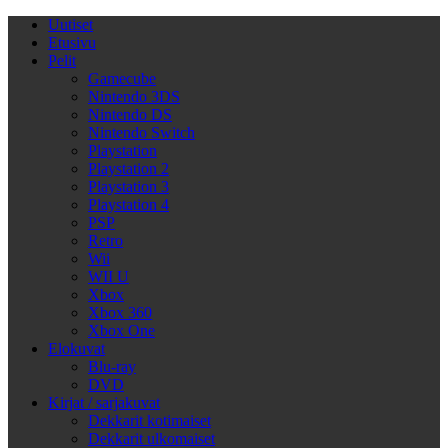
Uutiset
Etusivu
Pelit
Gamecube
Nintendo 3DS
Nintendo DS
Nintendo Switch
Playstation
Playstation 2
Playstation 3
Playstation 4
PSP
Retro
Wii
WII U
Xbox
Xbox 360
Xbox One
Elokuvat
Blu-ray
DVD
Kirjat / sarjakuvat
Dekkarit kotimaiset
Dekkarit ulkomaiset