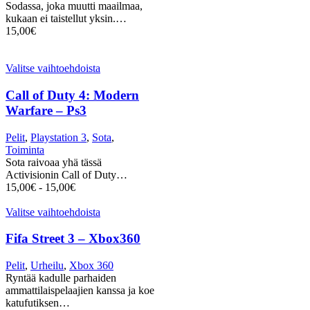
Sodassa, joka muutti maailmaa,
kukaan ei taistellut yksin.…
15,00
€
Valitse vaihtoehdoista
Call of Duty 4: Modern
Warfare – Ps3
Pelit
,
Playstation 3
,
Sota
,
Toiminta
Sota raivoaa yhä tässä
Activisionin Call of Duty…
15,00
€
-
15,00
€
Valitse vaihtoehdoista
Fifa Street 3 – Xbox360
Pelit
,
Urheilu
,
Xbox 360
Ryntää kadulle parhaiden
ammattilaispelaajien kanssa ja koe
katufutiksen…