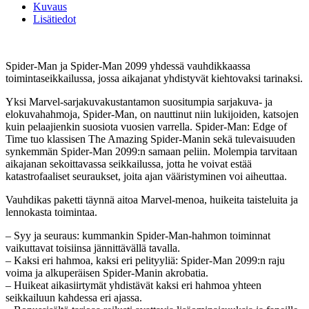
Kuvaus
Lisätiedot
Spider-Man ja Spider-Man 2099 yhdessä vauhdikkaassa
toimintaseikkailussa, jossa aikajanat yhdistyvät kiehtovaksi tarinaksi.
Yksi Marvel-sarjakuvakustantamon suositumpia sarjakuva- ja
elokuvahahmoja, Spider-Man, on nauttinut niin lukijoiden, katsojen
kuin pelaajienkin suosiota vuosien varrella. Spider-Man: Edge of
Time tuo klassisen The Amazing Spider-Manin sekä tulevaisuuden
synkemmän Spider-Man 2099:n samaan peliin. Molempia tarvitaan
aikajanan sekoittavassa seikkailussa, jotta he voivat estää
katastrofaaliset seuraukset, joita ajan vääristyminen voi aiheuttaa.
Vauhdikas paketti täynnä aitoa Marvel-menoa, huikeita taisteluita ja
lennokasta toimintaa.
– Syy ja seuraus: kummankin Spider-Man-hahmon toiminnat
vaikuttavat toisiinsa jännittävällä tavalla.
– Kaksi eri hahmoa, kaksi eri pelityyliä: Spider-Man 2099:n raju
voima ja alkuperäisen Spider-Manin akrobatia.
– Huikeat aikasiirtymät yhdistävät kaksi eri hahmoa yhteen
seikkailuun kahdessa eri ajassa.