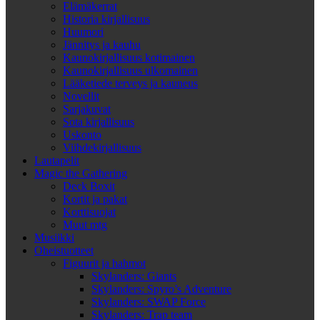
Elämäkerrat
Historia kirjallisuus
Huumori
Jännitys ja kauhu
Kaunokirjallisuus kotimainen
Kaunokirjallisuus ulkomainen
Lääketiede terveys ja kauneus
Novellit
Sarjakuvat
Sota kirjallisuus
Uskonto
Viihdekirjallisuus
Lautapelit
Magic the Gathering
Deck Boxit
Kortit ja pakat
Korttisuojat
Muut mtg
Musiikki
Oheistuotteet
Figuurit ja hahmot
Skylanders: Giants
Skylanders: Spyro’s Adventure
Skylanders: SWAP Force
Skylanders: Trap team