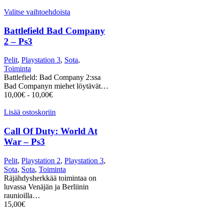
Valitse vaihtoehdoista
Battlefield Bad Company
2 – Ps3
Pelit
,
Playstation 3
,
Sota
,
Toiminta
Battlefield: Bad Company 2:ssa
Bad Companyn miehet löytävät…
10,00
€
-
10,00
€
Lisää ostoskoriin
Call Of Duty: World At
War – Ps3
Pelit
,
Playstation 2
,
Playstation 3
,
Sota
,
Sota
,
Toiminta
Räjähdysherkkää toimintaa on
luvassa Venäjän ja Berliinin
raunioilla…
15,00
€