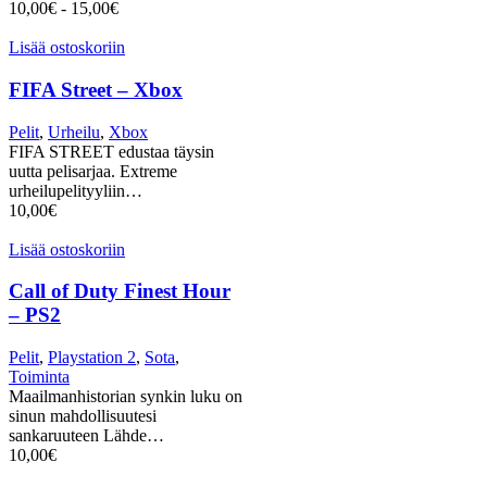
10,00
€
-
15,00
€
Lisää ostoskoriin
FIFA Street – Xbox
Pelit
,
Urheilu
,
Xbox
FIFA STREET edustaa täysin
uutta pelisarjaa. Extreme
urheilupelityyliin…
10,00
€
Lisää ostoskoriin
Call of Duty Finest Hour
– PS2
Pelit
,
Playstation 2
,
Sota
,
Toiminta
Maailmanhistorian synkin luku on
sinun mahdollisuutesi
sankaruuteen Lähde…
10,00
€