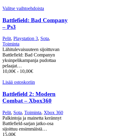
Valitse vaihtoehdoista
Battlefield: Bad Company
– Ps3
Pelit
,
Playstation 3
,
Sota
,
Toiminta
Lähitulevaisuuteen sijoittuvan
Battlefield: Bad Companyn
yksinpelikampanja pudottaa
pelaajat…
10,00
€
-
10,00
€
Lisää ostoskoriin
Battlefield 2: Modern
Combat – Xbox360
Pelit
,
Sota
,
Toiminta
,
Xbox 360
Palkintoja ja mainetta kerännyt
Battlefield-sarjan jatko-osa
sijoittuu ensimmäistä…
15,00
€