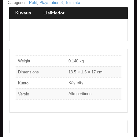
Categories:
Pelit
,
Playstation 3
,
Toiminta
.
E
Kuvaus
Lisätiedot
L
O
K
U
V
A
T
Weight
0.140 kg
K
I
Dimensions
13.5 × 1.5 × 17 cm
R
J
Käytetty
Kunto
A
T
Alkuperäinen
Versio
/
S
A
R
J
A
K
U