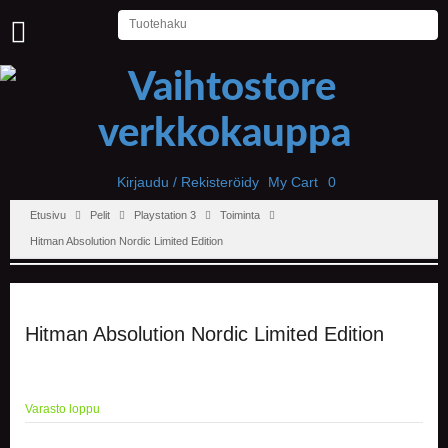
U
U
T
I
S
E
T
Kirjaudu / Rekisteröidy
My Cart
0
Etusivu
Pelit
Playstation 3
Toiminta
E
T
Hitman Absolution Nordic Limited Edition
U
S
I
V
U
Hitman Absolution Nordic Limited Edition
P
E
L
Varasto loppu
I
T