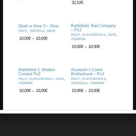
A
32,52
€
T
H
E
R
Battlefield: Bad Company
Dead or Alive 3 – Xbox
I
– Ps3
,
,
PELIT
TAISTELU
XBOX
,
,
,
N
PELIT
PLAYSTATION 3
SOTA
10,00
€
-
10,00
€
TOIMINTA
G
10,00
€
-
10,00
€
M
U
S
Battlefield 2: Modern
Assassin`s Creed
I
Combat Ps2
Brotherhood – Ps3
I
,
,
,
,
,
PELIT
PLAYSTATION 2
SOTA
PELIT
PLAYSTATION 3
K
,
TOIMINTA
SEIKKAILU
TOIMINTA
K
10,00
€
-
10,00
€
10,00
€
-
10,00
€
I
O
H
E
I
S
T