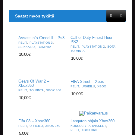
V
A
T
Saatat myös tykätä
L
A
U
Call of Duty Finest Hour –
Assassin`s Creed II – Ps3
PS2
,
,
T
PELIT
PLAYSTATION 3
,
,
,
,
PELIT
PLAYSTATION 2
SOTA
SEIKKAILU
TOIMINTA
A
TOIMINTA
P
10,00
€
10,00
€
E
L
I
T
Gears Of War 2 –
FIFA Street – Xbox
Xbox360
,
,
PELIT
URHEILU
XBOX
M
,
,
PELIT
TOIMINTA
XBOX 360
10,00
€
A
10,00
€
G
I
C
T
H
Fifa 08 – Xbox360
Langaton ohjain Xbox360
,
,
,
E
PELIT
URHEILU
XBOX 360
KONSOLI / TARVIKKEET
,
PELIT
XBOX 360
G
5,00
€