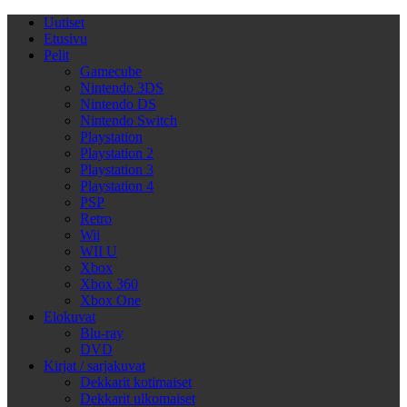
Uutiset
Etusivu
Pelit
Gamecube
Nintendo 3DS
Nintendo DS
Nintendo Switch
Playstation
Playstation 2
Playstation 3
Playstation 4
PSP
Retro
Wii
WII U
Xbox
Xbox 360
Xbox One
Elokuvat
Blu-ray
DVD
Kirjat / sarjakuvat
Dekkarit kotimaiset
Dekkarit ulkomaiset