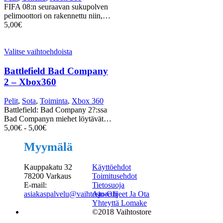
FIFA 08:n seuraavan sukupolven
pelimoottori on rakennettu niin,…
5,00
€
Valitse vaihtoehdoista
Battlefield Bad Company
2 – Xbox360
Pelit
,
Sota
,
Toiminta
,
Xbox 360
Battlefield: Bad Company 2?:ssa
Bad Companyn miehet löytävät…
5,00
€
-
5,00
€
Myymälä
Kauppakatu 32
Käyttöehdot
78200 Varkaus
Toimitusehdot
E-mail:
Tietosuoja
asiakaspalvelu@vaihtostore.fi
Ajo-Ohjeet Ja Ota
Yhteyttä Lomake
©2018 Vaihtostore