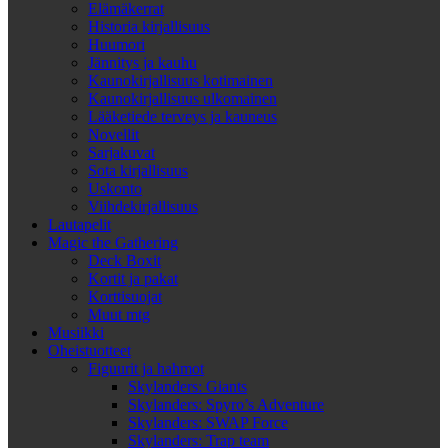
Elämäkerrat
Historia kirjallisuus
Huumori
Jännitys ja kauhu
Kaunokirjallisuus kotimainen
Kaunokirjallisuus ulkomainen
Lääketiede terveys ja kauneus
Novellit
Sarjakuvat
Sota kirjallisuus
Uskonto
Viihdekirjallisuus
Lautapelit
Magic the Gathering
Deck Boxit
Kortit ja pakat
Korttisuojat
Muut mtg
Musiikki
Oheistuotteet
Figuurit ja hahmot
Skylanders: Giants
Skylanders: Spyro’s Adventure
Skylanders: SWAP Force
Skylanders: Trap team