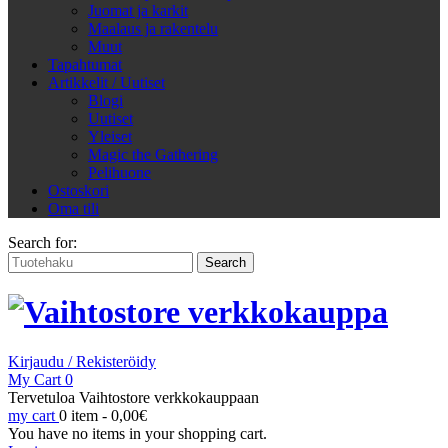
Juomat ja karkit
Maalaus ja rakentelu
Muut
Tapahtumat
Artikkelit / Uutiset
Blogi
Uutiset
Yleiset
Magic the Gathering
Pelihuone
Ostoskori
Oma tili
Search for:
Kirjaudu / Rekisteröidy
My Cart
0
Tervetuloa Vaihtostore verkkokauppaan
my cart
0 item -
0,00
€
You have no items in your shopping cart.