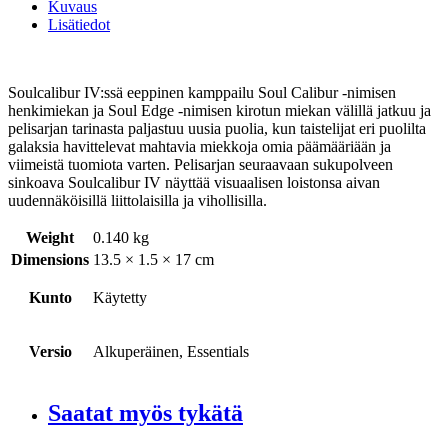
Kuvaus
Lisätiedot
Soulcalibur IV:ssä eeppinen kamppailu Soul Calibur -nimisen
henkimiekan ja Soul Edge -nimisen kirotun miekan välillä jatkuu ja
pelisarjan tarinasta paljastuu uusia puolia, kun taistelijat eri puolilta
galaksia havittelevat mahtavia miekkoja omia päämääriään ja
viimeistä tuomiota varten. Pelisarjan seuraavaan sukupolveen
sinkoava Soulcalibur IV näyttää visuaalisen loistonsa aivan
uudennäköisillä liittolaisilla ja vihollisilla.
Weight
0.140 kg
Dimensions
13.5 × 1.5 × 17 cm
Kunto
Käytetty
Versio
Alkuperäinen, Essentials
Saatat myös tykätä