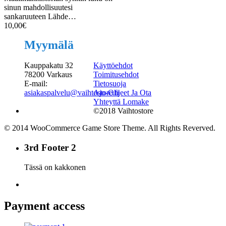
sinun mahdollisuutesi
sankaruuteen Lähde…
10,00
€
Myymälä
Kauppakatu 32
Käyttöehdot
78200 Varkaus
Toimitusehdot
E-mail:
Tietosuoja
asiakaspalvelu@vaihtostore.fi
Ajo-Ohjeet Ja Ota
Yhteyttä Lomake
©2018 Vaihtostore
© 2014 WooCommerce Game Store Theme. All Rights Reverved.
3rd Footer 2
Tässä on kakkonen
Payment access