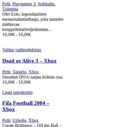
Pelit
,
Playstation 3
,
Seikkailu
,
Toiminta
Olet Ezio, legendaarinen
mestarisalamurhaaja, joka taistelee
mahtavaa
temppeliritariveljeskuntaa…
10,00
€
-
10,00
€
Valitse vaihtoehdoista
Dead or Alive 3 – Xbox
Pelit
,
Taistelu
,
Xbox
Suositun DOA-sarjan kolmas osa.
10,00
€
-
10,00
€
Lisää ostoskoriin
Fifa Football 2004 –
Xbox
Pelit
,
Urheilu
,
Xbox
Create Brilliance – Off the Ball –