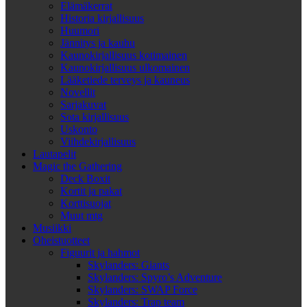
Elämäkerrat
Historia kirjallisuus
Huumori
Jännitys ja kauhu
Kaunokirjallisuus kotimainen
Kaunokirjallisuus ulkomainen
Lääketiede terveys ja kauneus
Novellit
Sarjakuvat
Sota kirjallisuus
Uskonto
Viihdekirjallisuus
Lautapelit
Magic the Gathering
Deck Boxit
Kortit ja pakat
Korttisuojat
Muut mtg
Musiikki
Oheistuotteet
Figuurit ja hahmot
Skylanders: Giants
Skylanders: Spyro’s Adventure
Skylanders: SWAP Force
Skylanders: Trap team