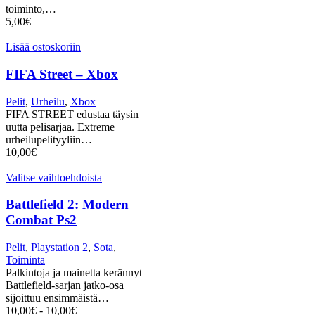
toiminto,…
5,00
€
Lisää ostoskoriin
FIFA Street – Xbox
Pelit
,
Urheilu
,
Xbox
FIFA STREET edustaa täysin
uutta pelisarjaa. Extreme
urheilupelityyliin…
10,00
€
Valitse vaihtoehdoista
Battlefield 2: Modern
Combat Ps2
Pelit
,
Playstation 2
,
Sota
,
Toiminta
Palkintoja ja mainetta kerännyt
Battlefield-sarjan jatko-osa
sijoittuu ensimmäistä…
10,00
€
-
10,00
€