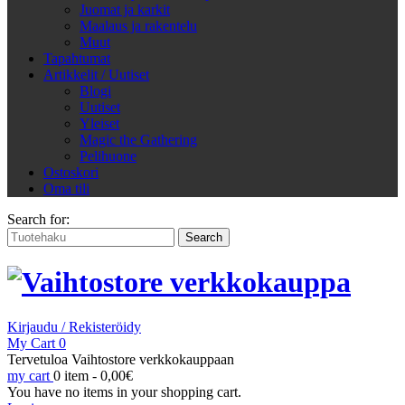
Juomat ja karkit
Maalaus ja rakentelu
Muut
Tapahtumat
Artikkelit / Uutiset
Blogi
Uutiset
Yleiset
Magic the Gathering
Pelihuone
Ostoskori
Oma tili
Search for:
Kirjaudu / Rekisteröidy
My Cart
0
Tervetuloa Vaihtostore verkkokauppaan
my cart
0 item -
0,00
€
You have no items in your shopping cart.