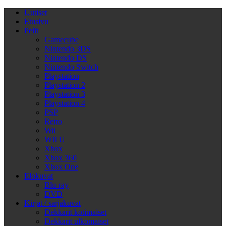
Uutiset
Etusivu
Pelit
Gamecube
Nintendo 3DS
Nintendo DS
Nintendo Switch
Playstation
Playstation 2
Playstation 3
Playstation 4
PSP
Retro
Wii
WII U
Xbox
Xbox 360
Xbox One
Elokuvat
Blu-ray
DVD
Kirjat / sarjakuvat
Dekkarit kotimaiset
Dekkarit ulkomaiset