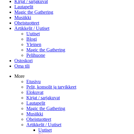
Kirjat / sarjakuvat
Lautapelit
Magic the Gathering
Musiikki
Oheistuotteet
Artikkelit / Uutiset
Uutiset
Blogi
Yleinen
Magic the Gathering
Pelihuone
Ostoskori
Oma tili
More
Etusivu
Pelit, konsolit ja tarvikkeet
Elokuvat
Kirjat / sarjakuvat
Lautapelit
Magic the Gathering
Musiikki
Oheistuotteet
Artikkelit / Uutiset
Uutiset