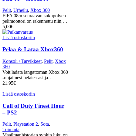
Pelit
,
Urheilu
,
Xbox 360
FIFA 08:n seuraavan sukupolven
pelimoottori on rakennettu niin,…
5,00
€
Lisää ostoskoriin
Pelaa & Lataa Xbox360
Konsoli / Tarvikkeet
,
Pelit
,
Xbox
360
Voit ladata langattoman Xbox 360
-ohjaimesi pelatessasi ja…
21,95
€
Lisää ostoskoriin
Call of Duty Finest Hour
– PS2
Pelit
,
Playstation 2
,
Sota
,
Toiminta
Maailmanhistorian synkin luku on