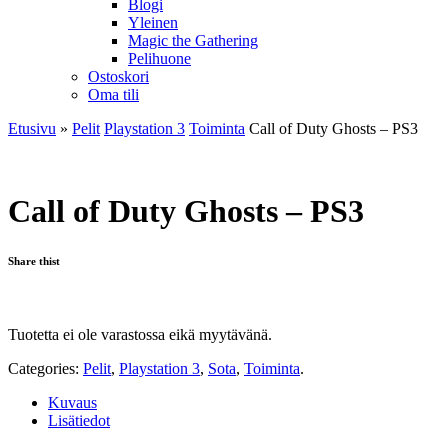
Blogi
Yleinen
Magic the Gathering
Pelihuone
Ostoskori
Oma tili
Etusivu
»
Pelit
Playstation 3
Toiminta
Call of Duty Ghosts – PS3
Call of Duty Ghosts – PS3
Share thist
Tuotetta ei ole varastossa eikä myytävänä.
Categories:
Pelit
,
Playstation 3
,
Sota
,
Toiminta
.
Kuvaus
Lisätiedot