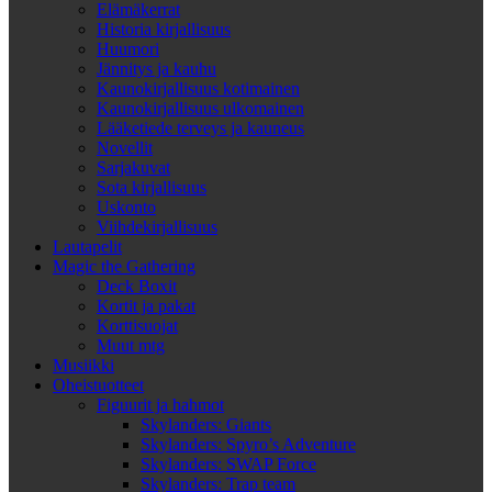
Elämäkerrat
Historia kirjallisuus
Huumori
Jännitys ja kauhu
Kaunokirjallisuus kotimainen
Kaunokirjallisuus ulkomainen
Lääketiede terveys ja kauneus
Novellit
Sarjakuvat
Sota kirjallisuus
Uskonto
Viihdekirjallisuus
Lautapelit
Magic the Gathering
Deck Boxit
Kortit ja pakat
Korttisuojat
Muut mtg
Musiikki
Oheistuotteet
Figuurit ja hahmot
Skylanders: Giants
Skylanders: Spyro’s Adventure
Skylanders: SWAP Force
Skylanders: Trap team