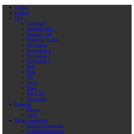
Uutiset
Etusivu
Pelit
Gamecube
Nintendo 3DS
Nintendo DS
Nintendo Switch
Playstation
Playstation 2
Playstation 3
Playstation 4
PSP
Retro
Wii
WII U
Xbox
Xbox 360
Xbox One
Elokuvat
Blu-ray
DVD
Kirjat / sarjakuvat
Dekkarit kotimaiset
Dekkarit ulkomaiset