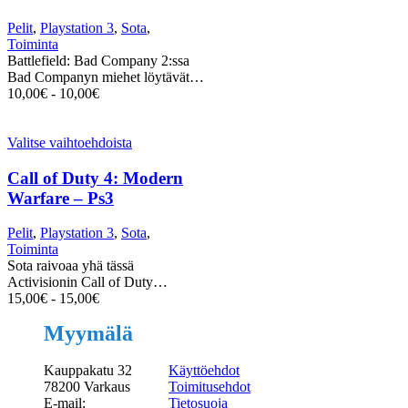
Pelit
,
Playstation 3
,
Sota
,
Toiminta
Battlefield: Bad Company 2:ssa
Bad Companyn miehet löytävät…
10,00
€
-
10,00
€
Valitse vaihtoehdoista
Call of Duty 4: Modern
Warfare – Ps3
Pelit
,
Playstation 3
,
Sota
,
Toiminta
Sota raivoaa yhä tässä
Activisionin Call of Duty…
15,00
€
-
15,00
€
Myymälä
Kauppakatu 32
Käyttöehdot
78200 Varkaus
Toimitusehdot
E-mail:
Tietosuoja