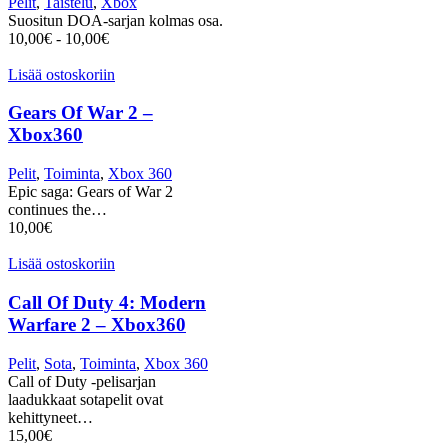
Pelit
,
Taistelu
,
Xbox
Suositun DOA-sarjan kolmas osa.
10,00
€
-
10,00
€
Lisää ostoskoriin
Gears Of War 2 –
Xbox360
Pelit
,
Toiminta
,
Xbox 360
Epic saga: Gears of War 2
continues the…
10,00
€
Lisää ostoskoriin
Call Of Duty 4: Modern
Warfare 2 – Xbox360
Pelit
,
Sota
,
Toiminta
,
Xbox 360
Call of Duty -pelisarjan
laadukkaat sotapelit ovat
kehittyneet…
15,00
€