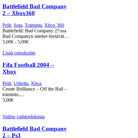
Battlefield Bad Company
2 – Xbox360
Pelit
,
Sota
,
Toiminta
,
Xbox 360
Battlefield: Bad Company 2?:ssa
Bad Companyn miehet löytävät…
5,00
€
-
5,00
€
Lisää ostoskoriin
Fifa Football 2004 –
Xbox
Pelit
,
Urheilu
,
Xbox
Create Brilliance – Off the Ball –
toiminto,…
5,00
€
Valitse vaihtoehdoista
Battlefield Bad Company
2 – Ps3