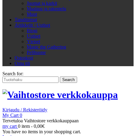
Juomat ja karkit
Maalaus ja rakentelu
Muut
Tapahtumat
Artikkelit / Uutiset
Blogi
Uutiset
Yleiset
Magic the Gathering
Pelihuone
Ostoskori
Oma tili
Search for:
Kirjaudu / Rekisteröidy
My Cart
0
Tervetuloa Vaihtostore verkkokauppaan
my cart
0 item -
0,00
€
You have no items in your shopping cart.