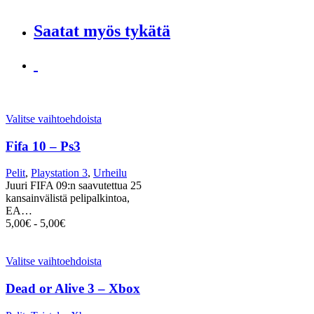
Saatat myös tykätä
Valitse vaihtoehdoista
Fifa 10 – Ps3
Pelit
,
Playstation 3
,
Urheilu
Juuri FIFA 09:n saavutettua 25
kansainvälistä pelipalkintoa,
EA…
5,00
€
-
5,00
€
Valitse vaihtoehdoista
Dead or Alive 3 – Xbox