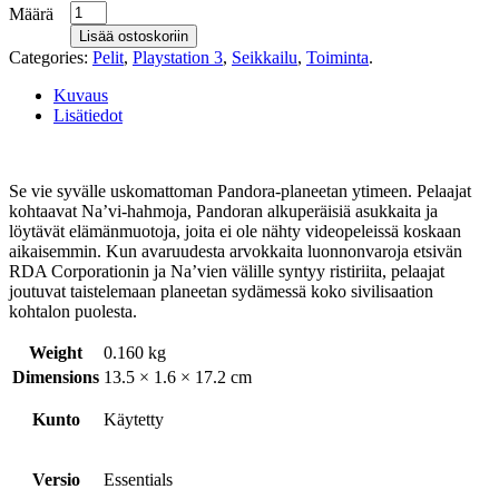
Määrä
Lisää ostoskoriin
Categories:
Pelit
,
Playstation 3
,
Seikkailu
,
Toiminta
.
Kuvaus
Lisätiedot
Se vie syvälle uskomattoman Pandora-planeetan ytimeen. Pelaajat
kohtaavat Na’vi-hahmoja, Pandoran alkuperäisiä asukkaita ja
löytävät elämänmuotoja, joita ei ole nähty videopeleissä koskaan
aikaisemmin. Kun avaruudesta arvokkaita luonnonvaroja etsivän
RDA Corporationin ja Na’vien välille syntyy ristiriita, pelaajat
joutuvat taistelemaan planeetan sydämessä koko sivilisaation
kohtalon puolesta.
Weight
0.160 kg
Dimensions
13.5 × 1.6 × 17.2 cm
Kunto
Käytetty
Versio
Essentials