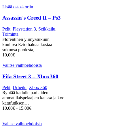
Lisää ostoskoriin
Assassin`s Creed II – Ps3
Pelit
,
Playstation 3
,
Seikkailu
,
Toiminta
Florentinen ylimyssukuun
kuuluva Ezio haluaa kostaa
sukunsa puolesta,…
10,00
€
Valitse vaihtoehdoista
Fifa Street 3 – Xbox360
Pelit
,
Urheilu
,
Xbox 360
Ryntää kadulle parhaiden
ammattilaispelaajien kanssa ja koe
katufutiksen…
10,00
€
-
15,00
€
Valitse vaihtoehdoista