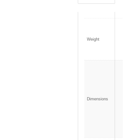
0
.
1
Weight
4
0
k
g
1
3
.
5
×
1
Dimensions
.
5
×
1
7
c
m