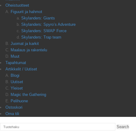
Oheistuotteet
Figuurit ja hahmot
Skylanders: Giants
Skylanders: Spyro’s Adventure
Skylanders: SWAP Force
Skylanders: Trap team
Juomat ja karkit
Maalaus ja rakentelu
Muut
Tapahtumat
Artikkelit / Uutiset
Blogi
Uutiset
Yleiset
Magic the Gathering
Pelihuone
Ostoskori
Oma tili