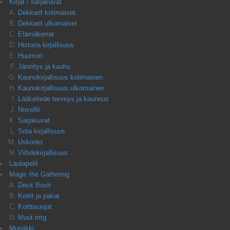
Kirjat / sarjakuvat
Dekkarit kotimaiset
Dekkarit ulkomaiset
Elämäkerrat
Historia kirjallisuus
Huumori
Jännitys ja kauhu
Kaunokirjallisuus kotimainen
Kaunokirjallisuus ulkomainen
Lääketiede terveys ja kauneus
Novellit
Sarjakuvat
Sota kirjallisuus
Uskonto
Viihdekirjallisuus
Lautapelit
Magic the Gathering
Deck Boxit
Kortit ja pakat
Korttisuojat
Muut mtg
Musiikki