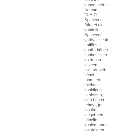
vahvennetun
Nathan
“R.A.D.”
Spencerin.
Aika ei ole
kohdellut
Spenceriä
ystävällisesti
, sillä viisi
vuotta hänen
sankarillisen
voittonsa
jälkeen
hallitus petti
hänet
tuomiten
miehen
vankilaan
rikoksista,
joita hän ei
tehnyt, ja
lopulta
langettaen
hänelle
kuolemanran
gaistuksen.