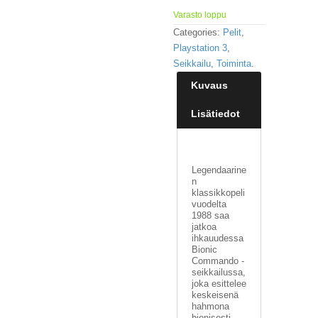
Varasto loppu
Categories:
Pelit
,
Playstation 3
,
Seikkailu
,
Toiminta
.
Kuvaus
Lisätiedot
Legendaarine
n
klassikkopeli
vuodelta
1988 saa
jatkoa
ihkauudessa
Bionic
Commando -
seikkailussa,
joka esittelee
keskeisenä
hahmona
bionisesti