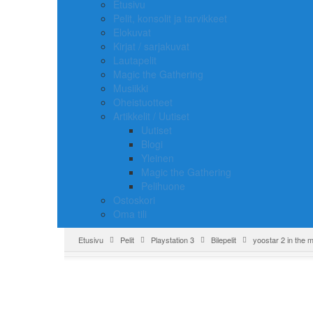
Etusivu
Pelit, konsolit ja tarvikkeet
Elokuvat
Kirjat / sarjakuvat
Lautapelit
Magic the Gathering
Musiikki
Oheistuotteet
Artikkelit / Uutiset
Uutiset
Blogi
Yleinen
Magic the Gathering
Pelihuone
Ostoskori
Oma tili
Etusivu
Pelit
Playstation 3
Bilepelit
yoostar 2 in the