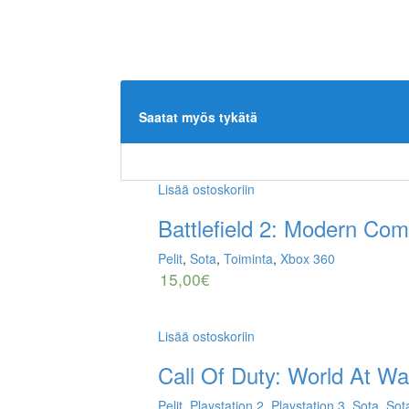
Saatat myös tykätä
Lisää ostoskoriin
Battlefield 2: Modern Co
Pelit
,
Sota
,
Toiminta
,
Xbox 360
15,00
€
Lisää ostoskoriin
Call Of Duty: World At Wa
Pelit
,
Playstation 2
,
Playstation 3
,
Sota
,
Sot