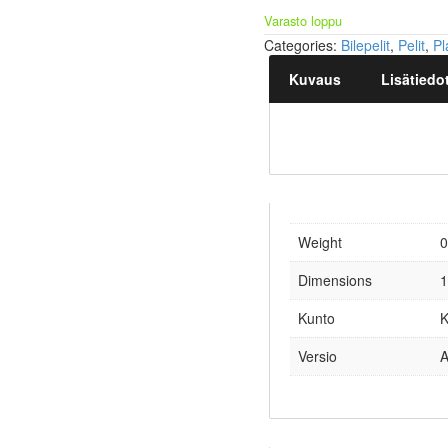
Varasto loppu
Categories:
Bilepelit
,
Pelit
,
Pl
Kuvaus
Lisätiedo
Weight
0
Dimensions
1
Kunto
K
Versio
A