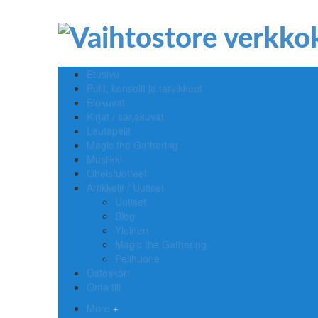
Etusivu
Pelit, konsolit ja tarvikkeet
Elokuvat
Kirjat / sarjakuvat
Lautapelit
Magic the Gathering
Musiikki
Oheistuotteet
Artikkelit / Uutiset
Uutiset
Blogi
Yleinen
Magic the Gathering
Pelihuone
Ostoskori
Oma tili
More