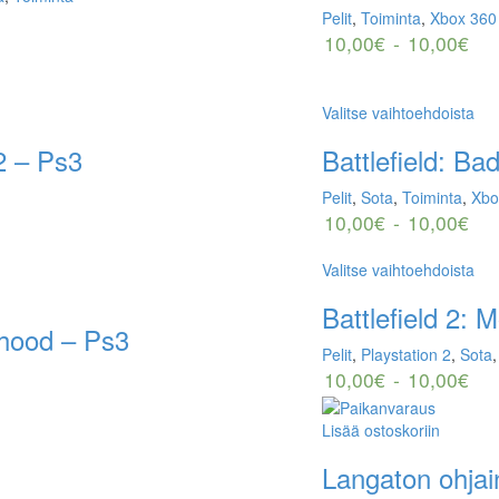
Pelit
,
Toiminta
,
Xbox 360
10,00
€
-
10,00
€
Valitse vaihtoehdoista
2 – Ps3
Battlefield: B
Pelit
,
Sota
,
Toiminta
,
Xbo
10,00
€
-
10,00
€
Valitse vaihtoehdoista
Battlefield 2:
rhood – Ps3
Pelit
,
Playstation 2
,
Sota
10,00
€
-
10,00
€
Lisää ostoskoriin
Langaton ohja