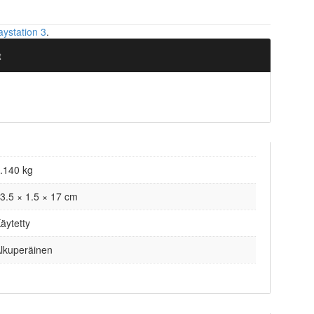
aystation 3
.
t
.140 kg
3.5 × 1.5 × 17 cm
äytetty
lkuperäinen