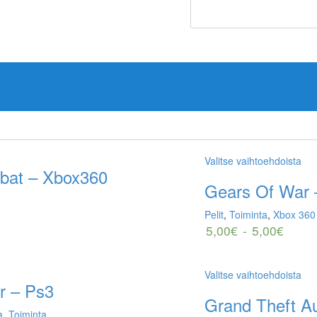
Valitse vaihtoehdoista
mbat – Xbox360
Gears Of War 
Pelit
,
Toiminta
,
Xbox 360
5,00
€
-
5,00
€
Valitse vaihtoehdoista
r – Ps3
Grand Theft A
a
,
Toiminta