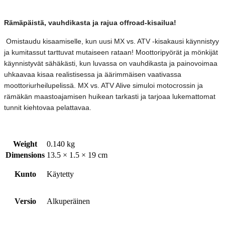
Rämäpäistä, vauhdikasta ja rajua offroad-kisailua!
Omistaudu kisaamiselle, kun uusi MX vs. ATV -kisakausi käynnistyy
ja kumitassut tarttuvat mutaiseen rataan! Moottoripyörät ja mönkijät
käynnistyvät sähäkästi, kun luvassa on vauhdikasta ja painovoimaa
uhkaavaa kisaa realistisessa ja äärimmäisen vaativassa
moottoriurheilupelissä. MX vs. ATV Alive simuloi motocrossin ja
rämäkän maastoajamisen huikean tarkasti ja tarjoaa lukemattomat
tunnit kiehtovaa pelattavaa.
Weight
0.140 kg
Dimensions
13.5 × 1.5 × 19 cm
Kunto
Käytetty
Versio
Alkuperäinen