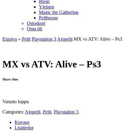
Blogi
Yleinen
Magic the Gathering
Pelihuone
Ostoskori
Oma tili
Etusivu
»
Pelit
Playstation 3
Ajopelit
MX vs ATV: Alive – Ps3
MX vs ATV: Alive – Ps3
Share thist
Varasto loppu
Categories:
Ajopelit
,
Pelit
,
Playstation 3
.
Kuvaus
Lisätiedot