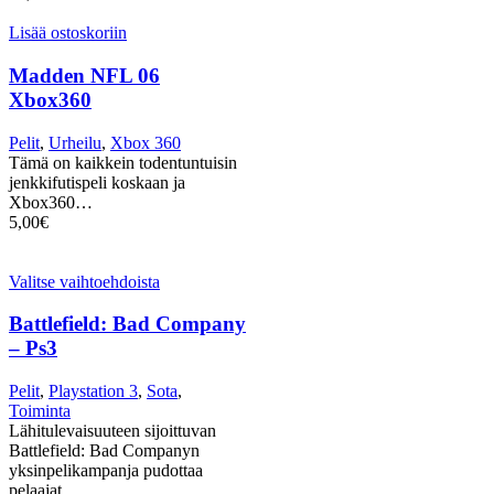
Lisää ostoskoriin
Madden NFL 06
Xbox360
Pelit
,
Urheilu
,
Xbox 360
Tämä on kaikkein todentuntuisin
jenkkifutispeli koskaan ja
Xbox360…
5,00
€
Valitse vaihtoehdoista
Battlefield: Bad Company
– Ps3
Pelit
,
Playstation 3
,
Sota
,
Toiminta
Lähitulevaisuuteen sijoittuvan
Battlefield: Bad Companyn
yksinpelikampanja pudottaa
pelaajat…