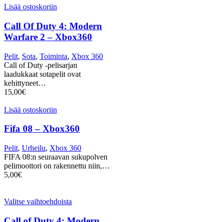
Lisää ostoskoriin
Call Of Duty 4: Modern
Warfare 2 – Xbox360
Pelit
,
Sota
,
Toiminta
,
Xbox 360
Call of Duty -pelisarjan
laadukkaat sotapelit ovat
kehittyneet…
15,00
€
Lisää ostoskoriin
Fifa 08 – Xbox360
Pelit
,
Urheilu
,
Xbox 360
FIFA 08:n seuraavan sukupolven
pelimoottori on rakennettu niin,…
5,00
€
Valitse vaihtoehdoista
Call of Duty 4: Modern