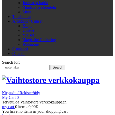
Juomat ja karkit
Maalaus ja rakentelu
Muut
Tapahtumat
Artikkelit / Uutiset
Blogi
Uutiset
Yleiset
Magic the Gathering
Pelihuone
Ostoskori
Oma tili
Search for:
Kirjaudu / Rekisteröidy
My Cart
0
Tervetuloa Vaihtostore verkkokauppaan
my cart
0 item -
0,00
€
You have no items in your shopping cart.