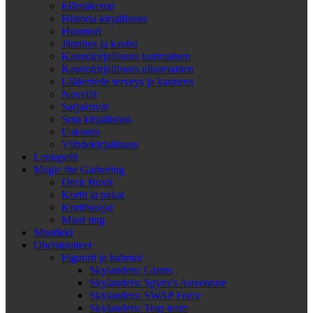
Elämäkerrat
Historia kirjallisuus
Huumori
Jännitys ja kauhu
Kaunokirjallisuus kotimainen
Kaunokirjallisuus ulkomainen
Lääketiede terveys ja kauneus
Novellit
Sarjakuvat
Sota kirjallisuus
Uskonto
Viihdekirjallisuus
Lautapelit
Magic the Gathering
Deck Boxit
Kortit ja pakat
Korttisuojat
Muut mtg
Musiikki
Oheistuotteet
Figuurit ja hahmot
Skylanders: Giants
Skylanders: Spyro’s Adventure
Skylanders: SWAP Force
Skylanders: Trap team