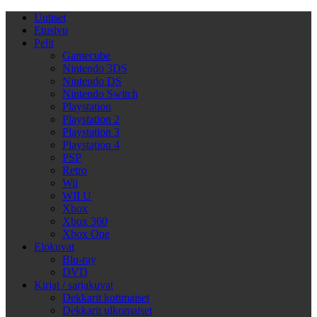
Uutiset
Etusivu
Pelit
Gamecube
Nintendo 3DS
Nintendo DS
Nintendo Switch
Playstation
Playstation 2
Playstation 3
Playstation 4
PSP
Retro
Wii
WII U
Xbox
Xbox 360
Xbox One
Elokuvat
Blu-ray
DVD
Kirjat / sarjakuvat
Dekkarit kotimaiset
Dekkarit ulkomaiset