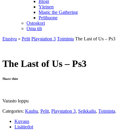
Blogi
Yleinen
Magic the Gathering
Pelihuone
Ostoskori
Oma tili
Etusivu
»
Pelit
Playstation 3
Toiminta
The Last of Us – Ps3
The Last of Us – Ps3
Share thist
Varasto loppu
Categories:
Kauhu
,
Pelit
,
Playstation 3
,
Seikkailu
,
Toiminta
.
Kuvaus
Lisätiedot