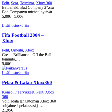
Pelit
,
Sota
,
Toiminta
,
Xbox 360
Battlefield: Bad Company 2?:ssa
Bad Companyn miehet löytävät…
5,00
€
-
5,00
€
Lisää ostoskoriin
Fifa Football 2004 –
Xbox
Pelit
,
Urheilu
,
Xbox
Create Brilliance – Off the Ball –
toiminto,…
5,00
€
Lisää ostoskoriin
Pelaa & Lataa Xbox360
Konsoli / Tarvikkeet
,
Pelit
,
Xbox
360
Voit ladata langattoman Xbox 360
-ohjaimesi pelatessasi ja…
21,95
€