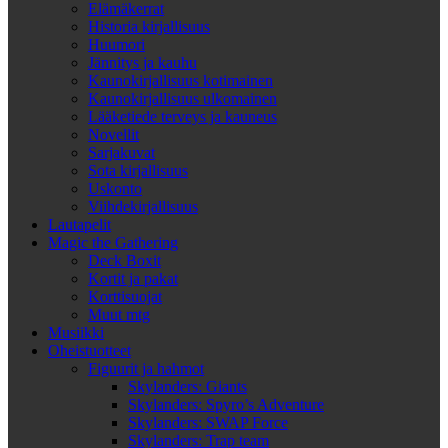
Elämäkerrat
Historia kirjallisuus
Huumori
Jännitys ja kauhu
Kaunokirjallisuus kotimainen
Kaunokirjallisuus ulkomainen
Lääketiede terveys ja kauneus
Novellit
Sarjakuvat
Sota kirjallisuus
Uskonto
Viihdekirjallisuus
Lautapelit
Magic the Gathering
Deck Boxit
Kortit ja pakat
Korttisuojat
Muut mtg
Musiikki
Oheistuotteet
Figuurit ja hahmot
Skylanders: Giants
Skylanders: Spyro’s Adventure
Skylanders: SWAP Force
Skylanders: Trap team