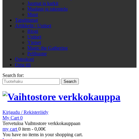
Juomat ja karkit
Maalaus ja rakentelu
Muut
Tapahtumat
Artikkelit / Uutiset
Blogi
Uutiset
Yleiset
Magic the Gathering
Pelihuone
Ostoskori
Oma tili
Search for:
Kirjaudu / Rekisteröidy
My Cart
0
Tervetuloa Vaihtostore verkkokauppaan
my cart
0 item -
0,00
€
You have no items in your shopping cart.