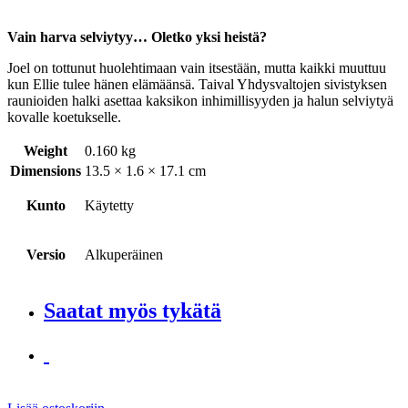
Vain harva selviytyy… Oletko yksi heistä?
Joel on tottunut huolehtimaan vain itsestään, mutta kaikki muuttuu
kun Ellie tulee hänen elämäänsä. Taival Yhdysvaltojen sivistyksen
raunioiden halki asettaa kaksikon inhimillisyyden ja halun selviytyä
kovalle koetukselle.
Weight
0.160 kg
Dimensions
13.5 × 1.6 × 17.1 cm
Kunto
Käytetty
Versio
Alkuperäinen
Saatat myös tykätä