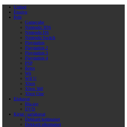
Uutiset
Etusivu
Pelit
Gamecube
Nintendo 3DS
Nintendo DS
Nintendo Switch
Playstation
Playstation 2
Playstation 3
Playstation 4
PSP
Retro
Wii
WII U
Xbox
Xbox 360
Xbox One
Elokuvat
Blu-ray
DVD
Kirjat / sarjakuvat
Dekkarit kotimaiset
Dekkarit ulkomaiset