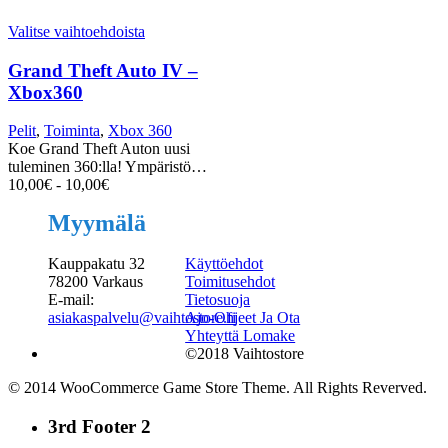
Valitse vaihtoehdoista
Grand Theft Auto IV –
Xbox360
Pelit
,
Toiminta
,
Xbox 360
Koe Grand Theft Auton uusi
tuleminen 360:lla! Ympäristö…
10,00
€
-
10,00
€
Myymälä
Kauppakatu 32
Käyttöehdot
78200 Varkaus
Toimitusehdot
E-mail:
Tietosuoja
asiakaspalvelu@vaihtostore.fi
Ajo-Ohjeet Ja Ota
Yhteyttä Lomake
©2018 Vaihtostore
© 2014 WooCommerce Game Store Theme. All Rights Reverved.
3rd Footer 2