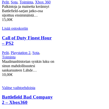
Pelit
,
Sota
,
Toiminta
,
Xbox 360
Palkintoja ja mainetta kerännyt
Battlefield-sarjan jatko-osa
sijoittuu ensimmäistä…
15,00
€
Lisää ostoskoriin
Call of Duty Finest Hour
– PS2
Pelit
,
Playstation 2
,
Sota
,
Toiminta
Maailmanhistorian synkin luku on
sinun mahdollisuutesi
sankaruuteen Lähde…
10,00
€
Valitse vaihtoehdoista
Battlefield Bad Company
2 – Xbox360