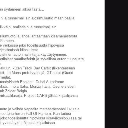
lun sydämeen alkaa tästä…
n ja tunnelmallisin ajosimulaatio maan päällä.
käin, realistisin ja tunnelmallisin
heilumuoto ja lähde jahtaamaan kisamenestystä
f Fameen.
ne verkossa joko todellisuutta hipovissa
rjestämissä kilpailuissa.
alistinen auton hallinta ja käyttäytyminen.
ilaiset säätilaefektit ja syvällistä auton tuunausta
.
makuun, kuten Track Day Carsit (liikenteeseen
arsit, Le Mans prototyyppejä, GT-autot (Grand
rmulat.
 BrandsHatch Englanti, Dubai Autodrome
ksa, Imola Italia, Monza Italia, Oschersleben
uit Zolder Belgia.
irtuaalilaseja. Project CARS jättää kilpailijansa
muoto ja vaihda vapaalta metsästäessäsi lukuisia
i moottoriurheilun Hall Of Fame:n. Kun taitosi
joko todellisuutta hipovissa kisaviikonlopuissa tai
ttyvissä yksittäisissä kilpailuissa.