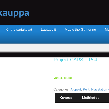
Kirjat / sarjakuvat
Lautapelit
Magic the Gathering
Mu
Project CARS – Ps4
Varasto loppu
Categories:
Ajopelit
,
Pelit
,
Playstation 
Kuvaus
Lisätiedot