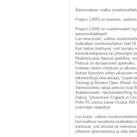
Äärimmäinen matka moottoriurhei
Project CARS on kaunein, realistisi
Project CARS on markkinoiden tyylik
autosimulaatiopeli.
Luo oma kuski, valitse moottoriur
matkallasi moottoriurheilun Hall O
Kun taitosi karttuvat, voit testata 
kisaviikonlopuissa tai yhteisöjen jä
Realistisuutta hipovat grafiikka, re
Pelissä on dynaaminen ajankulku, er
mukaan lukien viritykset ja ulkoasu
Autoja löytyykin sitten jokaiseen 
rekisteröityjä rata-autoja), Superc
Touring) ja Modern Open Wheel -fo
Varmistuneita ratoja pelissä ovat
Arabiemiraatit, HockenheimRing Sa
Saksa, Silverstone Englanti ja Circ
Pelin PC-versio tukee Oculus Rift v
yskimään ratapölyä.
Luo kuski, valitse moottoriurheilu
historiallisia tavoitteita matkallas
karttuvat, voit testata ne verkossa 
yhteisön järjestämissä ja alati päivi