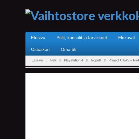
Etusivu
Pelit, konsolit ja tarvikkeet
Elokuvat
Ostoskori
Oma tili
Etusivu
Pelit
Playstation 4
Ajopelit
Project CARS – Ps4