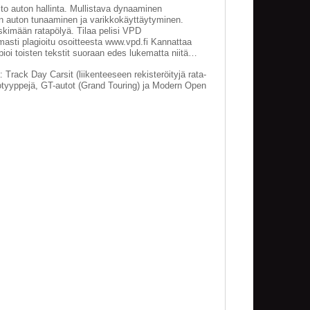
aito auton hallinta. Mullistava dynaaminen
en auton tunaaminen ja varikkokäyttäytyminen.
yskimään ratapölyä. Tilaa pelisi VPD
masti plagioitu osoitteesta www.vpd.fi Kannattaa
pioi toisten tekstit suoraan edes lukematta niitä…
 Track Day Carsit (liikenteeseen rekisteröityjä rata-
otyyppejä, GT-autot (Grand Touring) ja Modern Open