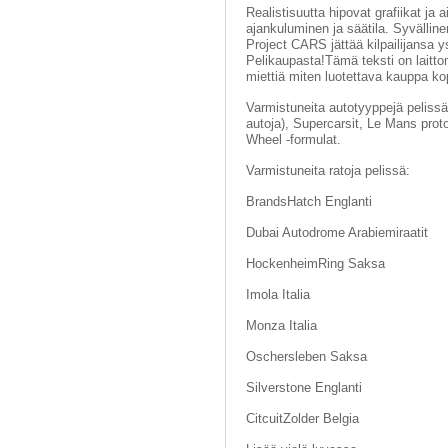
Realistisuutta hipovat grafiikat ja 
ajankuluminen ja säätila. Syvällin
Project CARS jättää kilpailijansa 
Pelikaupasta!Tämä teksti on laitto
miettiä miten luotettava kauppa ko
Varmistuneita autotyyppejä pelissä:
autoja), Supercarsit, Le Mans prot
Wheel -formulat.
Varmistuneita ratoja pelissä:
BrandsHatch Englanti
Dubai Autodrome Arabiemiraatit
HockenheimRing Saksa
Imola Italia
Monza Italia
Oschersleben Saksa
Silverstone Englanti
CitcuitZolder Belgia