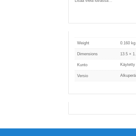
Lisää vielä luvassa…
Weight
0.160 kg
Dimensions
13.5 × 1
Käytetty
Kunto
Alkuperä
Versio