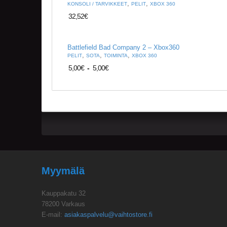
,
,
KONSOLI / TARVIKKEET
PELIT
XBOX 360
32,52
€
Battlefield Bad Company 2 – Xbox360
,
,
,
PELIT
SOTA
TOIMINTA
XBOX 360
5,00
€
-
5,00
€
Myymälä
Kauppakatu 32
78200 Varkaus
E-mail:
asiakaspalvelu@vaihtostore.fi