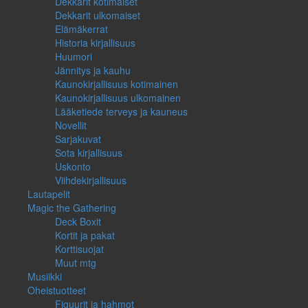
Dekkarit kotimaiset
Dekkarit ulkomaiset
Elämäkerrat
Historia kirjallisuus
Huumori
Jännitys ja kauhu
Kaunokirjallisuus kotimainen
Kaunokirjallisuus ulkomainen
Lääketiede terveys ja kauneus
Novellit
Sarjakuvat
Sota kirjallisuus
Uskonto
Viihdekirjallisuus
Lautapelit
Magic the Gathering
Deck Boxit
Kortit ja pakat
Korttisuojat
Muut mtg
Musiikki
Oheistuotteet
Figuurit ja hahmot