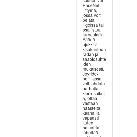
sukupolven
RaceNet
liittymä,
jossa voit
pelata
liigoissa tai
osallistua
turnauksiin.
Säädä
ajokkisi
kisakuntoon
radan ja
sääolosuhte
iden
mukaisesti.
Joyride-
pelitilassa
voit jahdata
parhaita
kierrosaikoj
a, ottaa
vastaan
haasteita,
kaahailla
vapaasti
kuten
haluat tai
lähettää