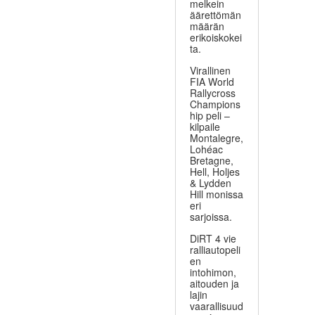
melkein
äärettömän
määrän
erikoiskokei
ta.
Virallinen
FIA World
Rallycross
Champions
hip peli –
kilpaile
Montalegre,
Lohéac
Bretagne,
Hell, Holjes
& Lydden
Hill monissa
eri
sarjoissa.
DiRT 4 vie
ralliautopeli
en
intohimon,
aitouden ja
lajin
vaarallisuud