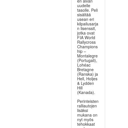
en aivan
uudelle
tasolle. Peli
sisältää
usean eri
kilpailusarja
n lisenssit,
jotka ovat
FIA World
Rallycross
Champions
hip –
Montalegre
(Portugali),
Lohéac
Bretagne
(Ranska) ja
Hell, Holjes
& Lydden
Hill
(Kanada).
Perinteisten
ralliautojen
lisäksi
mukana on
nyt myös
tehokkaat