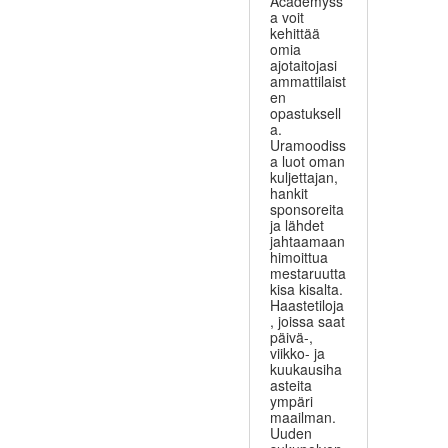
Academyss
a voit
kehittää
omia
ajotaitojasi
ammattilaist
en
opastuksell
a.
Uramoodiss
a luot oman
kuljettajan,
hankit
sponsoreita
ja lähdet
jahtaamaan
himoittua
mestaruutta
kisa kisalta.
Haastetiloja
, joissa saat
päivä-,
viikko- ja
kuukausiha
asteita
ympäri
maailman.
Uuden