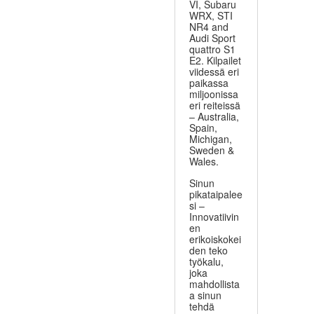
VI, Subaru
WRX, STI
NR4 and
Audi Sport
quattro S1
E2. Kilpailet
viidessä eri
paikassa
miljoonissa
eri reiteissä
– Australia,
Spain,
Michigan,
Sweden &
Wales.
Sinun
pikataipalee
si –
Innovatiivin
en
erikoiskokei
den teko
työkalu,
joka
mahdollista
a sinun
tehdä