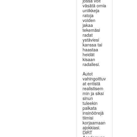
jossa voit
väsätä omia
uniikkeja
ratoja
voiden
jakaa
tekemäsi
radat
ystäviesi
kanssa tai
haastaa
heidät
kisaan
radallesi.
Autot
vahingoittuv
at entistä
realistisem
min ja siksi
sinun
tuleekin
palkata
insinöörejä
tiimisi
korjaamaan
ajokkiasi.
DiRT