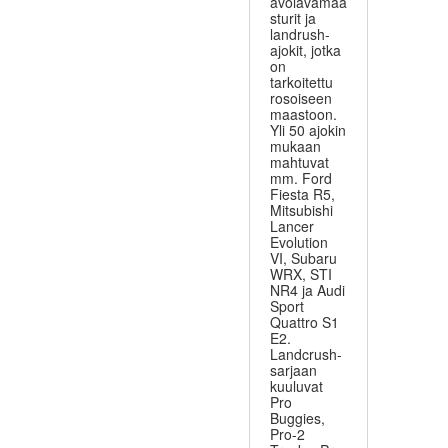
avolavamaa
sturit ja
landrush-
ajokit, jotka
on
tarkoitettu
rosoiseen
maastoon.
Yli 50 ajokin
mukaan
mahtuvat
mm. Ford
Fiesta R5,
Mitsubishi
Lancer
Evolution
VI, Subaru
WRX, STI
NR4 ja Audi
Sport
Quattro S1
E2.
Landcrush-
sarjaan
kuuluvat
Pro
Buggies,
Pro-2