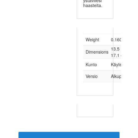
ystävillesi
haasteita.
Weight
0.160 kg
13.5 × 1.6 ×
Dimensions
17.1 cm
Kunto
Käytetty
Versio
Alkuperäinen