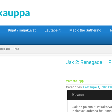
Kirjat / sarjakuvat
Lautapelit
Magic the Gathering
M
enegade – Ps2
Jak 2: Renegade – P
Varasto loppu
Categories:
Lastenpelit
,
Pelit
,
Pl
Kuvaus
Jak on palannut. Pitkäkorv
palaavat uudessa futuristi