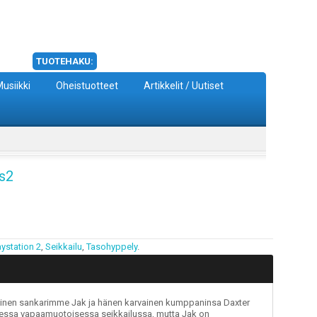
TUOTEHAKU:
usiikki
Oheistuotteet
Artikkelit / Uutiset
s2
aystation 2
,
Seikkailu
,
Tasohyppely
.
ainen sankarimme Jak ja hänen karvainen kumppaninsa Daxter
sessa vapaamuotoisessa seikkailussa, mutta Jak on