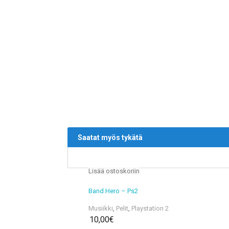
Saatat myös tykätä
Lisää ostoskoriin
Band Hero – Ps2
Musiikki
,
Pelit
,
Playstation 2
10,00
€