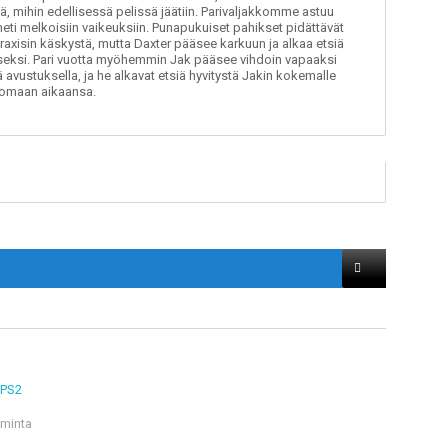
tä, mihin edellisessä pelissä jäätiin. Parivaljakkomme astuu
 heti melkoisiin vaikeuksiin. Punapukuiset pahikset pidättävät
raxisin käskystä, mutta Daxter pääsee karkuun ja alkaa etsiä
seksi. Pari vuotta myöhemmin Jak pääsee vihdoin vapaaksi
avustuksella, ja he alkavat etsiä hyvitystä Jakin kokemalle
n omaan aikaansa.
 PS2
iminta