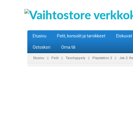
Etusivu
Pelit, konsolit ja tarvikkeet
Elokuvat
Ostoskori
Oma tili
Etusivu
Pelit
Tasohyppely
Playstation 2
Jak 2: R