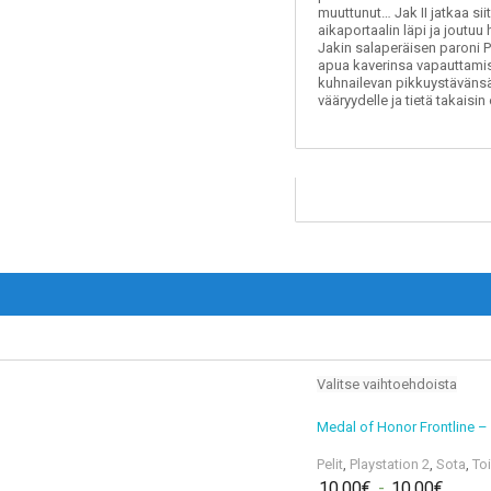
muuttunut… Jak II jatkaa sii
aikaportaalin läpi ja joutuu
Jakin salaperäisen paroni P
apua kaverinsa vapauttami
kuhnailevan pikkuystävänsä 
vääryydelle ja tietä takaisi
Valitse vaihtoehdoista
Medal of Honor Frontline –
Pelit
,
Playstation 2
,
Sota
,
To
10,00
€
-
10,00
€