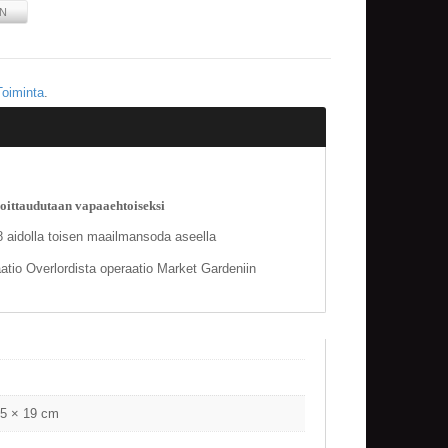
IN
Toiminta
.
ilmoittaudutaan vapaaehtoiseksi
18 aidolla toisen maailmansoda aseella
aatio Overlordista operaatio Market Gardeniin
.5 × 19 cm