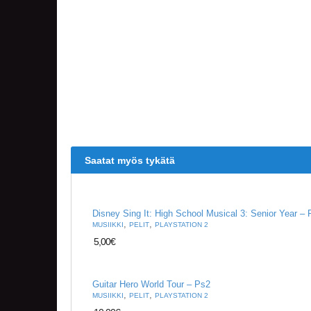
Saatat myös tykätä
Disney Sing It: High School Musical 3: Senior Year –
,
,
MUSIIKKI
PELIT
PLAYSTATION 2
5,00
€
Guitar Hero World Tour – Ps2
,
,
MUSIIKKI
PELIT
PLAYSTATION 2