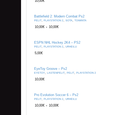
10,00
€
Battlefield 2: Modern Combat Ps2
,
,
,
PELIT
PLAYSTATION 2
SOTA
TOIMINTA
10,00
€
-
10,00
€
ESPN NHL Hockey 2K4 – PS2
,
,
PELIT
PLAYSTATION 2
URHEILU
5,00
€
EyeToy Groove – Ps2
,
,
,
EYETOY
LASTENPELIT
PELIT
PLAYSTATION 2
10,00
€
Pro Evolution Soccer 6 – Ps2
,
,
PELIT
PLAYSTATION 2
URHEILU
10,00
€
-
10,00
€