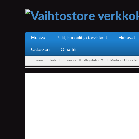
Etusivu
Pelit, konsolit ja tarvikkeet
Elokuvat
Ostoskori
Oma tili
Etusivu
Pelit
Toiminta
Playstation 2
Medal of Honor Fro