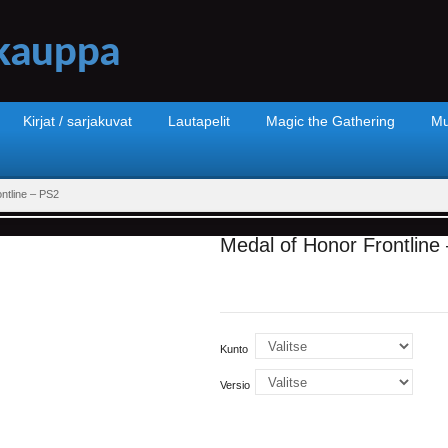
Kirjat / sarjakuvat
Lautapelit
Magic the Gathering
Mu
ntline – PS2
Medal of Honor Frontline
Kunto
Versio