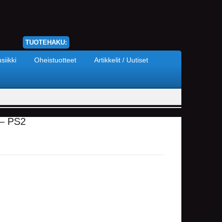
TUOTEHAKU:
siikki
Oheistuotteet
Artikkelit / Uutiset
 – PS2