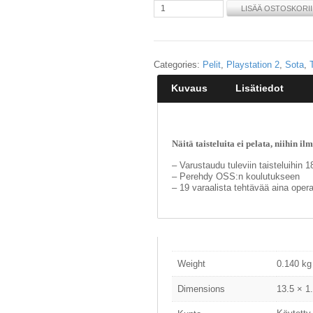
LISÄÄ OSTOSKORI
Categories:
Pelit
,
Playstation 2
,
Sota
,
Kuvaus
Lisätiedot
Näitä taisteluita ei pelata, niihin 
– Varustaudu tuleviin taisteluihin 
– Perehdy OSS:n koulutukseen
– 19 varaalista tehtävää aina oper
Weight
0.140 kg
Dimensions
13.5 × 1