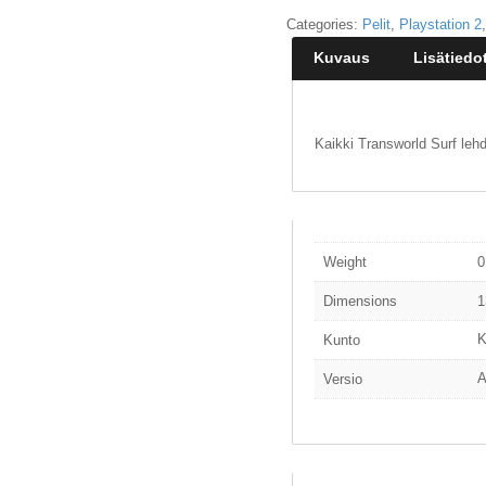
Categories:
Pelit
,
Playstation 2
Kuvaus
Lisätiedo
Kaikki Transworld Surf leh
Weight
0
Dimensions
1
K
Kunto
A
Versio