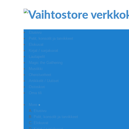
Etusivu
Pelit, konsolit ja tarvikkeet
Elokuvat
Kirjat / sarjakuvat
Lautapelit
Magic the Gathering
Musiikki
Oheistuotteet
Artikkelit / Uutiset
Ostoskori
Oma tili
More
Etusivu
Pelit, konsolit ja tarvikkeet
Elokuvat
Kirjat / sarjakuvat