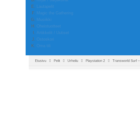
Lautapelit
Magic the Gathering
Musiikki
Oheistuotteet
Artikkelit / Uutiset
Ostoskori
Oma tili
Etusivu
Pelit
Urheilu
Playstation 2
Transworld Surf 