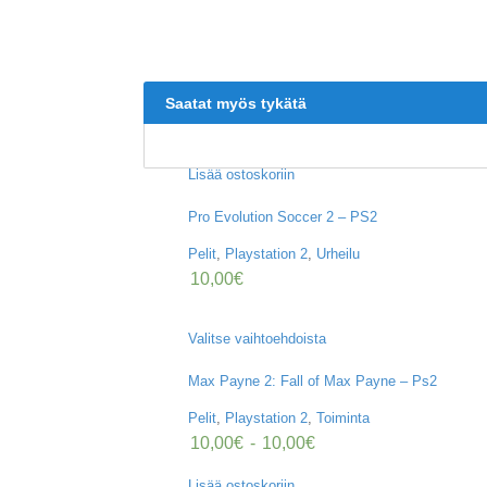
Saatat myös tykätä
Lisää ostoskoriin
Pro Evolution Soccer 2 – PS2
Pelit
,
Playstation 2
,
Urheilu
10,00
€
Valitse vaihtoehdoista
Max Payne 2: Fall of Max Payne – Ps2
Pelit
,
Playstation 2
,
Toiminta
10,00
€
-
10,00
€
Lisää ostoskoriin