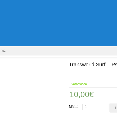
– Ps2
Transworld Surf – P
1 varastossa
10,00
€
Määrä
L