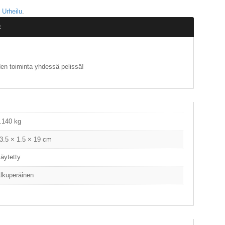
,
Urheilu
.
t
den toiminta yhdessä pelissä!
.140 kg
3.5 × 1.5 × 19 cm
äytetty
lkuperäinen