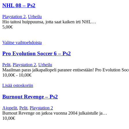
NHL 08 – Ps2
Playstation 2
,
Urheilu
Hio taitosi huippuunsa, jotta saat kaiken irti NHL…
5,00
€
Valitse vaihtoehdoista
Pro Evolution Soccer 6 – Ps2
Pelit
,
Playstation 2
,
Urheilu
Maailman paras jalkapallopeli paranee entisestään! Pro Evolution S
10,00
€
-
10,00
€
Lisää ostoskoriin
Burnout Revenge – Ps2
Ajopelit
,
Pelit
,
Playstation 2
Burnout Revenge on jatkoa vuonna 2004 julkaistulle ja…
10,00
€