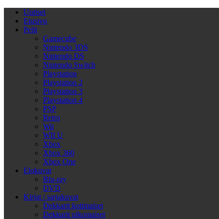
Uutiset
Etusivu
Pelit
Gamecube
Nintendo 3DS
Nintendo DS
Nintendo Switch
Playstation
Playstation 2
Playstation 3
Playstation 4
PSP
Retro
Wii
WII U
Xbox
Xbox 360
Xbox One
Elokuvat
Blu-ray
DVD
Kirjat / sarjakuvat
Dekkarit kotimaiset
Dekkarit ulkomaiset