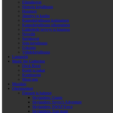
Elämäkerrat
Historia kirjallisuus
Huumori
Jännitys ja kauhu
Kaunokirjallisuus kotimainen
Kaunokirjallisuus ulkomainen
Lääketiede terveys ja kauneus
Novellit
Sarjakuvat
Sota kirjallisuus
Uskonto
Viihdekirjallisuus
Lautapelit
Magic the Gathering
Deck Boxit
Kortit ja pakat
Korttisuojat
Muut mtg
Musiikki
Oheistuotteet
Figuurit ja hahmot
Skylanders: Giants
Skylanders: Spyro’s Adventure
Skylanders: SWAP Force
Skylanders: Trap team