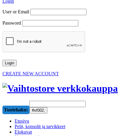
Login
User or Email
Password
CREATE NEW ACCOUNT
Tuotehaku:
Etusivu
Pelit, konsolit ja tarvikkeet
Elokuvat