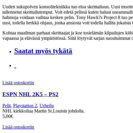
Uuden sukupolven konsolitekniikka tuo eloa skeittailuun. Uusi mootto
tallennetut skeittailutemput. Voit edetä pelissä kuten haluat useammalla
hahmoja voidaan vaihtaa kesken pelin. Tony Hawk?s Project 8 tuo pelaaj
uusi, todella herkkä ohjaus, jonka ansiosta voit todella hallita jokaist
Kohtaa maailman parhaat skeittaajat ja koe tosielämän kilpailujen kii
vapaassa ja elävässä ympäristössä. Siitä löytyvät sarjan suosituimmat
Saatat myös tykätä
Lisää ostoskoriin
ESPN NHL 2K5 – PS2
Pelit
,
Playstation 2
,
Urheilu
NHL kiekkoilua Martin St.Louisin johdolla.
5,00
€
Lisää ostoskoriin