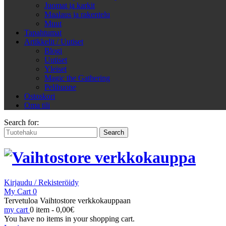
Juomat ja karkit
Maalaus ja rakentelu
Muut
Tapahtumat
Artikkelit / Uutiset
Blogi
Uutiset
Yleiset
Magic the Gathering
Pelihuone
Ostoskori
Oma tili
Search for:
Kirjaudu / Rekisteröidy
My Cart
0
Tervetuloa Vaihtostore verkkokauppaan
my cart
0 item -
0,00
€
You have no items in your shopping cart.