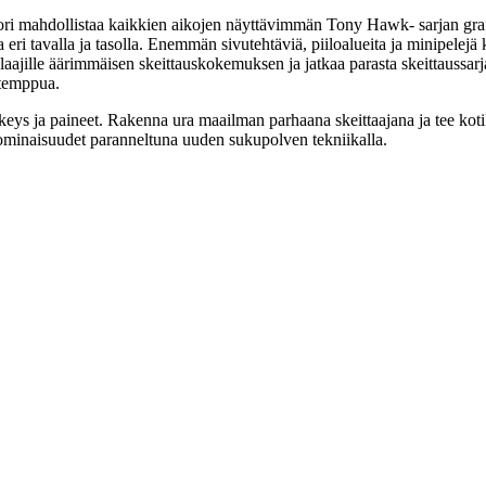
ri mahdollistaa kaikkien aikojen näyttävimmän Tony Hawk- sarjan grafi
 eri tavalla ja tasolla. Enemmän sivutehtäviä, piiloalueita ja minipelejä
ille äärimmäisen skeittauskokemuksen ja jatkaa parasta skeittaussarjaa. 
a temppua.
hkeys ja paineet. Rakenna ura maailman parhaana skeittaajana ja tee koti
 ominaisuudet paranneltuna uuden sukupolven tekniikalla.