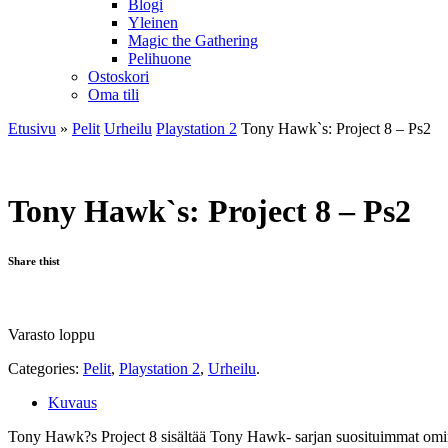
Blogi
Yleinen
Magic the Gathering
Pelihuone
Ostoskori
Oma tili
Etusivu
»
Pelit
Urheilu
Playstation 2
Tony Hawk`s: Project 8 – Ps2
Tony Hawk`s: Project 8 – Ps2
Share thist
Varasto loppu
Categories:
Pelit
,
Playstation 2
,
Urheilu
.
Kuvaus
Tony Hawk?s Project 8 sisältää Tony Hawk- sarjan suosituimmat omina