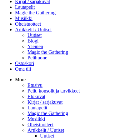
Kirjat / sarjakuvat
Lautapelit
Magic the Gathering
Musiikki
Oheistuotteet
Artikkelit / Uutiset
Uutiset
Blogi
Yleinen
Magic the Gathering
Pelihuone
Ostoskori
Oma tili
More
Etusivu
Pelit, konsolit ja tarvikkeet
Elokuvat
Kirjat / sarjakuvat
Lautapelit
Magic the Gathering
Musiikki
Oheistuotteet
Artikkelit / Uutiset
Uutiset