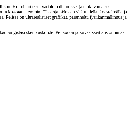
ikan. Kolmiulotteiset vartalomallinnukset ja elokuvamaisesti
 kuin koskaan aiemmin. Tilastoja pidetään yllä uudella järjestelmällä ja
Pelissä on ultrarealistiset grafiikat, paranneltu fysiikanmallinnus ja
kaupungistasi skeittauskohde. Pelissä on jatkuvaa skeittaustoimintaa