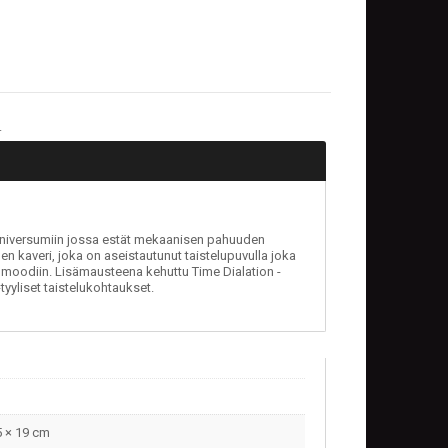
.
fi universumiin jossa estät mekaanisen pahuuden
nen kaveri, joka on aseistautunut taistelupuvulla joka
umoodiin. Lisämausteena kehuttu Time Dialation -
tyyliset taistelukohtaukset.
5 × 19 cm