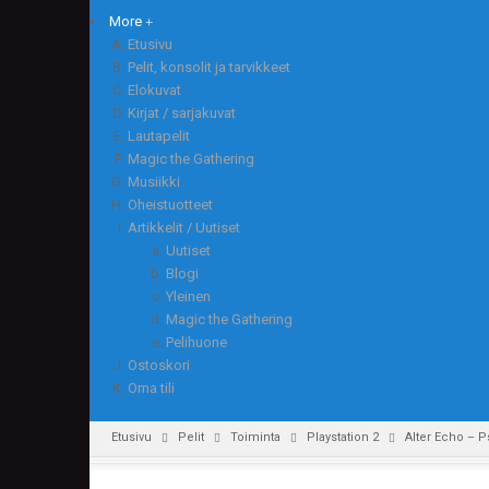
More
Etusivu
Pelit, konsolit ja tarvikkeet
Elokuvat
Kirjat / sarjakuvat
Lautapelit
Magic the Gathering
Musiikki
Oheistuotteet
Artikkelit / Uutiset
Uutiset
Blogi
Yleinen
Magic the Gathering
Pelihuone
Ostoskori
Oma tili
Etusivu
Pelit
Toiminta
Playstation 2
Alter Echo – P