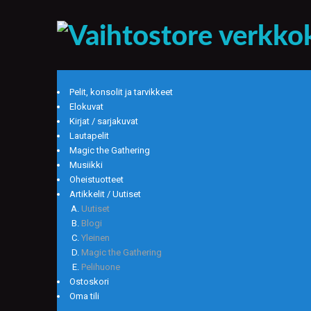
Pelit, konsolit ja tarvikkeet
Elokuvat
Kirjat / sarjakuvat
Lautapelit
Magic the Gathering
Musiikki
Oheistuotteet
Artikkelit / Uutiset
Uutiset
Blogi
Yleinen
Magic the Gathering
Pelihuone
Ostoskori
Oma tili