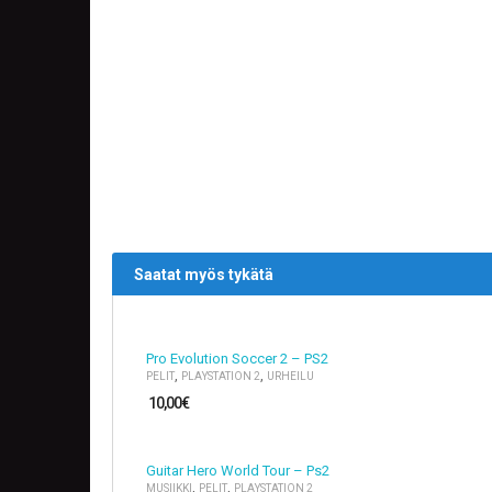
Saatat myös tykätä
Pro Evolution Soccer 2 – PS2
,
,
PELIT
PLAYSTATION 2
URHEILU
10,00
€
Guitar Hero World Tour – Ps2
,
,
MUSIIKKI
PELIT
PLAYSTATION 2