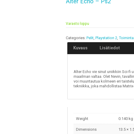
Alter Echo – Ps2
Varasto loppu
Categories:
Pelit
,
Playstation 2
,
Toiminta
Kuvaus
Lisätiedot
Alter Echo vie sinut uniikkiin Sci-
maailman valtaa. Olet Nevin, tavalli
voi muuntautua kolmeen eri taistel
tekniikka, joka mahdollistaa Matrix-
Weight
0.140 kg
Dimensions
13.5 × 1.