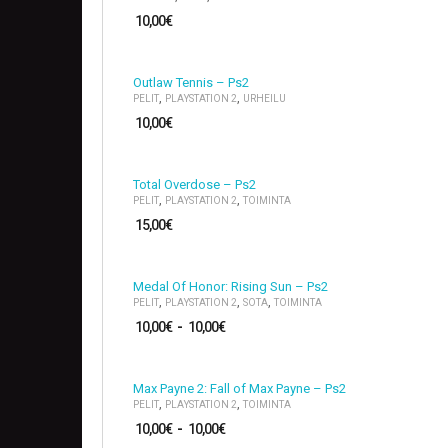
10,00
€
Outlaw Tennis – Ps2
,
,
PELIT
PLAYSTATION 2
URHEILU
10,00
€
Total Overdose – Ps2
,
,
PELIT
PLAYSTATION 2
TOIMINTA
15,00
€
Medal Of Honor: Rising Sun – Ps2
,
,
,
PELIT
PLAYSTATION 2
SOTA
TOIMINTA
10,00
€
-
10,00
€
Max Payne 2: Fall of Max Payne – Ps2
,
,
PELIT
PLAYSTATION 2
TOIMINTA
10,00
€
-
10,00
€