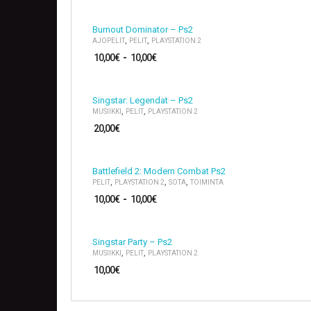
Burnout Dominator – Ps2
,
,
AJOPELIT
PELIT
PLAYSTATION 2
10,00
€
-
10,00
€
Singstar: Legendat – Ps2
,
,
MUSIIKKI
PELIT
PLAYSTATION 2
20,00
€
Battlefield 2: Modern Combat Ps2
,
,
,
PELIT
PLAYSTATION 2
SOTA
TOIMINTA
10,00
€
-
10,00
€
Singstar Party – Ps2
,
,
MUSIIKKI
PELIT
PLAYSTATION 2
10,00
€