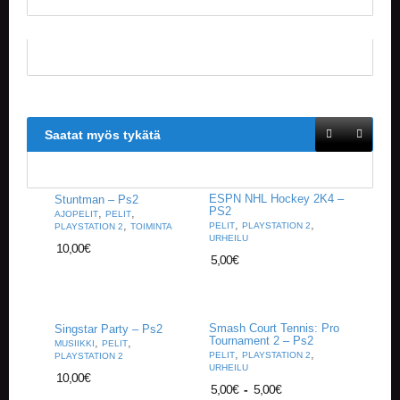
V
A
T
L
A
U
T
Saatat myös tykätä
A
P
E
L
ESPN NHL Hockey 2K4 –
Stuntman – Ps2
I
PS2
,
,
AJOPELIT
PELIT
T
,
,
,
PELIT
PLAYSTATION 2
PLAYSTATION 2
TOIMINTA
URHEILU
10,00
€
5,00
€
M
A
G
I
C
Smash Court Tennis: Pro
Singstar Party – Ps2
Tournament 2 – Ps2
T
,
,
MUSIIKKI
PELIT
,
,
PELIT
PLAYSTATION 2
PLAYSTATION 2
H
URHEILU
E
10,00
€
5,00
€
-
5,00
€
G