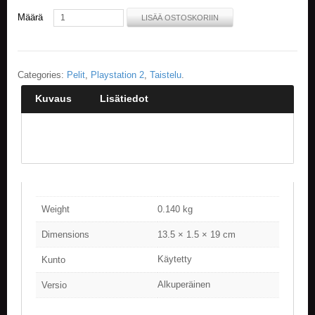
Määrä
LISÄÄ OSTOSKORIIN
E
L
O
K
Categories:
Pelit
,
Playstation 2
,
Taistelu
.
U
V
Kuvaus
Lisätiedot
A
T
K
I
R
J
A
T
Weight
0.140 kg
/
S
Dimensions
13.5 × 1.5 × 19 cm
A
R
Käytetty
Kunto
J
A
Alkuperäinen
Versio
K
U