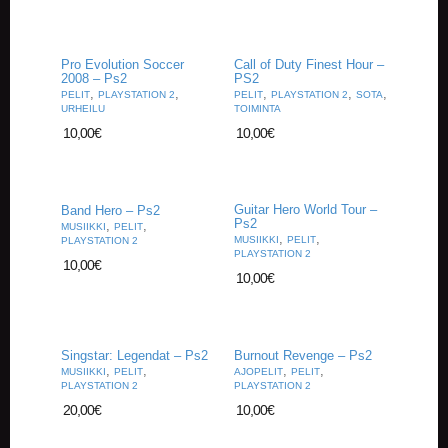
A
T
H
E
Pro Evolution Soccer
Call of Duty Finest Hour –
2008 – Ps2
PS2
R
,
,
,
,
,
PELIT
PLAYSTATION 2
PELIT
PLAYSTATION 2
SOTA
I
URHEILU
TOIMINTA
N
10,00
€
10,00
€
G
M
U
Guitar Hero World Tour –
Band Hero – Ps2
S
Ps2
,
,
MUSIIKKI
PELIT
I
,
,
MUSIIKKI
PELIT
PLAYSTATION 2
I
PLAYSTATION 2
10,00
€
K
10,00
€
K
I
O
Singstar: Legendat – Ps2
Burnout Revenge – Ps2
H
,
,
,
,
MUSIIKKI
PELIT
AJOPELIT
PELIT
E
PLAYSTATION 2
PLAYSTATION 2
I
20,00
€
10,00
€
S
T