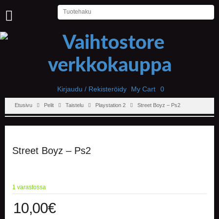
U
U
T
I
S
E
T
Kirjaudu / Rekisteröidy
My Cart
0
Etusivu
Pelit
Taistelu
Playstation 2
Street Boyz – Ps2
E
T
U
S
I
Street Boyz – Ps2
V
U
P
1 varastossa
E
L
10,00
€
I
T